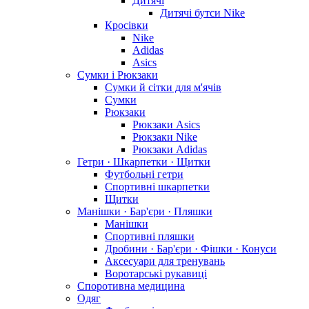
Дитячі
Дитячі бутси Nike
Кросівки
Nike
Adidas
Asics
Сумки і Рюкзаки
Сумки й сітки для м'ячів
Сумки
Рюкзаки
Рюкзаки Asics
Рюкзаки Nike
Рюкзаки Adidas
Гетри · Шкарпетки · Щитки
Футбольні гетри
Спортивні шкарпетки
Щитки
Манішки · Бар'єри · Пляшки
Манішки
Спортивні пляшки
Дробини · Бар'єри · Фішки · Конуси
Аксесуари для тренувань
Воротарські рукавиці
Споротивна медицина
Одяг