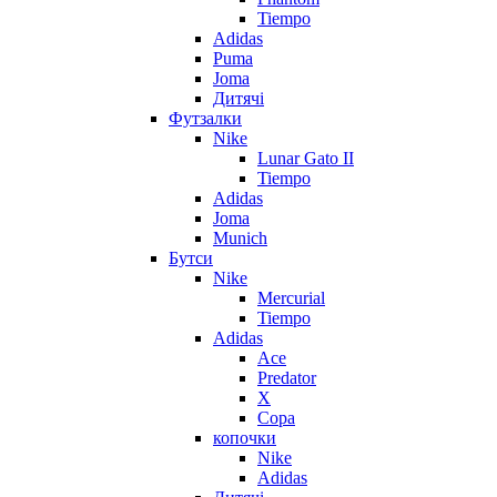
Tiempo
Adidas
Puma
Joma
Дитячі
Футзалки
Nike
Lunar Gato II
Tiempo
Adidas
Joma
Munich
Бутси
Nike
Mercurial
Tiempo
Adidas
Ace
Predator
X
Copa
копочки
Nike
Adidas