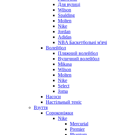
Для вулиці
Wilson
Spalding
Molten
Nike
Jordan
Adidas
NBA Баскетбольні м'ячі
Волейбол
Пляжний волейбол
Вуличний волейбол
Mikasa
Wilson
Molten
Nike
Select
Joma
Насоси
Настільный теніс
Взуття
Сороконіжки
Nike
Mercurial
Premier
Phantom