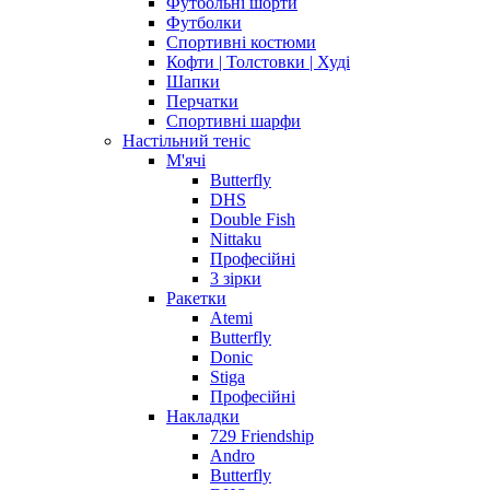
Футбольні шорти
Футболки
Спортивні костюми
Кофти | Толстовки | Худі
Шапки
Перчатки
Спортивні шарфи
Настільний теніс
М'ячі
Butterfly
DHS
Double Fish
Nittaku
Професійні
3 зірки
Ракетки
Atemi
Butterfly
Donic
Stiga
Професійні
Накладки
729 Friendship
Andro
Butterfly