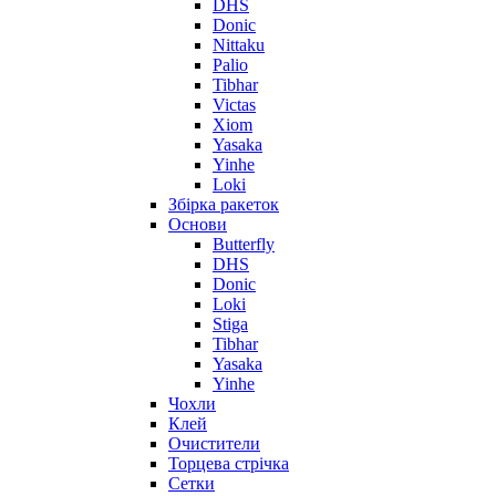
DHS
Donic
Nittaku
Palio
Tibhar
Victas
Xiom
Yasaka
Yinhe
Loki
Збірка ракеток
Основи
Butterfly
DHS
Donic
Loki
Stiga
Tibhar
Yasaka
Yinhe
Чохли
Клей
Очистители
Торцева стрічка
Сетки