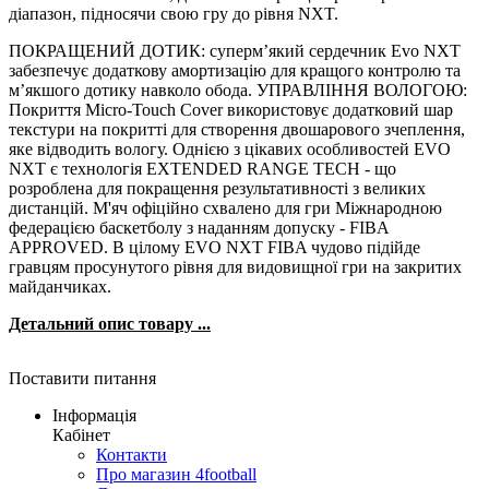
діапазон, підносячи свою гру до рівня NXT.
ПОКРАЩЕНИЙ ДОТИК: суперм’який сердечник Evo NXT
забезпечує додаткову амортизацію для кращого контролю та
м’якшого дотику навколо обода. УПРАВЛІННЯ ВОЛОГОЮ:
Покриття Micro-Touch Cover використовує додатковий шар
текстури на покритті для створення двошарового зчеплення,
яке відводить вологу. Однією з цікавих особливостей EVO
NXT є технологія EXTENDED RANGE TECH - що
розроблена для покращення результативності з великих
дистанцій. М'яч офіційно схвалено для гри Міжнародною
федерацією баскетболу з наданням допуску - FIBA
APPROVED. В цілому EVO NXT FIBA чудово підійде
гравцям просунутого рівня для видовищної гри на закритих
майданчиках.
Детальний опис товару ...
Поставити питання
Інформація
Кабінет
Контакти
Про магазин 4football