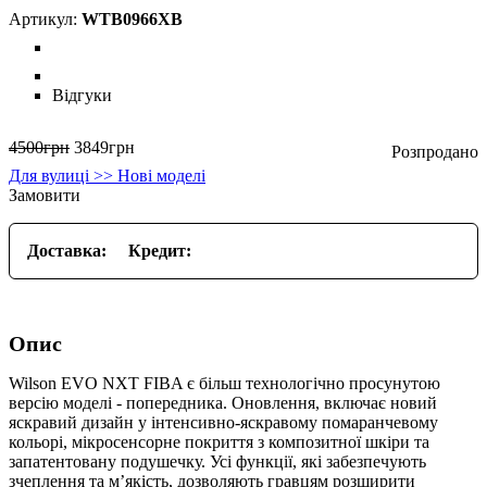
WTB0966XB
Відгуки
4500
грн
3849
грн
Для вулиці >> Нові моделі
Замовити
Доставка:
Кредит:
Опис
Wilson EVO NXT FIBA є більш технологічно просунутою
версію моделі - попередника. Оновлення, включає новий
яскравий дизайн у інтенсивно-яскравому помаранчевому
кольорі, мікросенсорне покриття з композитної шкіри та
запатентовану подушечку. Усі функції, які забезпечують
зчеплення та м’якість, дозволяють гравцям розширити