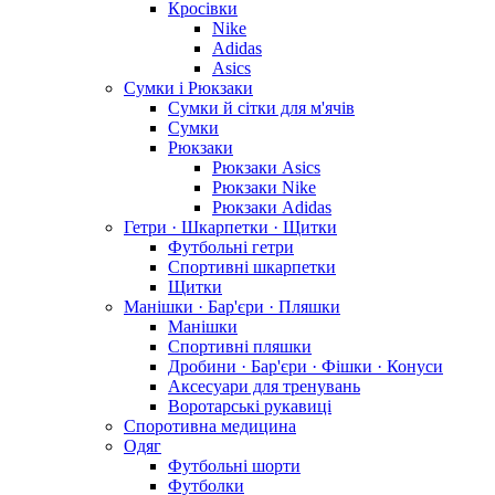
Кросівки
Nike
Adidas
Asics
Сумки і Рюкзаки
Сумки й сітки для м'ячів
Сумки
Рюкзаки
Рюкзаки Asics
Рюкзаки Nike
Рюкзаки Adidas
Гетри · Шкарпетки · Щитки
Футбольні гетри
Спортивні шкарпетки
Щитки
Манішки · Бар'єри · Пляшки
Манішки
Спортивні пляшки
Дробини · Бар'єри · Фішки · Конуси
Аксесуари для тренувань
Воротарські рукавиці
Споротивна медицина
Одяг
Футбольні шорти
Футболки