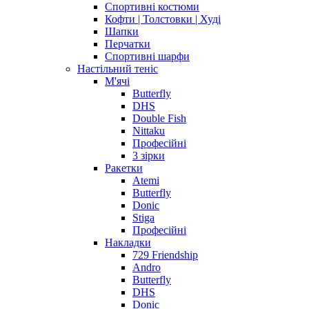
Спортивні костюми
Кофти | Толстовки | Худі
Шапки
Перчатки
Спортивні шарфи
Настільний теніс
М'ячі
Butterfly
DHS
Double Fish
Nittaku
Професійні
3 зірки
Ракетки
Atemi
Butterfly
Donic
Stiga
Професійні
Накладки
729 Friendship
Andro
Butterfly
DHS
Donic