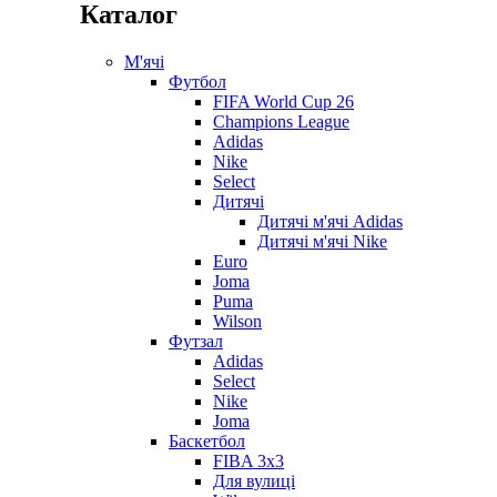
Каталог
М'ячі
Футбол
FIFA World Cup 26
Champions League
Adidas
Nike
Select
Дитячі
Дитячі м'ячі Adidas
Дитячі м'ячі Nike
Euro
Joma
Puma
Wilson
Футзал
Adidas
Select
Nike
Joma
Баскетбол
FIBA 3x3
Для вулиці