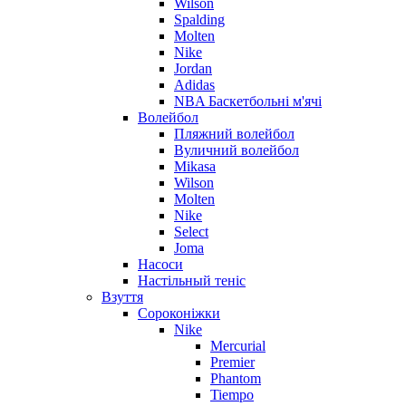
Wilson
Spalding
Molten
Nike
Jordan
Adidas
NBA Баскетбольні м'ячі
Волейбол
Пляжний волейбол
Вуличний волейбол
Mikasa
Wilson
Molten
Nike
Select
Joma
Насоси
Настільный теніс
Взуття
Сороконіжки
Nike
Mercurial
Premier
Phantom
Tiempo