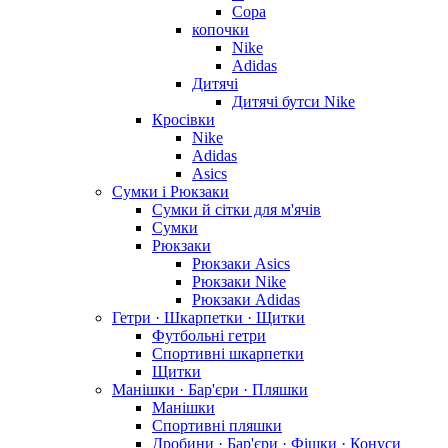
Copa
копочки
Nike
Adidas
Дитячі
Дитячі бутси Nike
Кросівки
Nike
Adidas
Asics
Сумки і Рюкзаки
Сумки й сітки для м'ячів
Сумки
Рюкзаки
Рюкзаки Asics
Рюкзаки Nike
Рюкзаки Adidas
Гетри · Шкарпетки · Щитки
Футбольні гетри
Спортивні шкарпетки
Щитки
Манішки · Бар'єри · Пляшки
Манішки
Спортивні пляшки
Дробини · Бар'єри · Фішки · Конуси