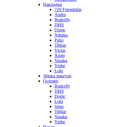
Накладки
729 Friendship
Andro
Butterfly
DHS
Donic
Nittaku
Palio
Tibhar
Victas
Xiom
Yasaka
Yinhe
Loki
Збірка ракеток
Основи
Butterfly
DHS
Donic
Loki
Stiga
Tibhar
Yasaka
Yinhe
Чохли