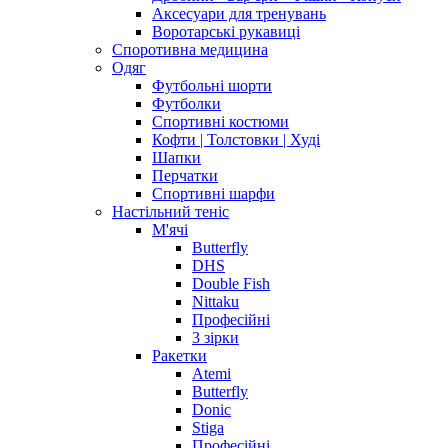
Аксесуари для тренувань
Воротарські рукавиці
Споротивна медицина
Одяг
Футбольні шорти
Футболки
Спортивні костюми
Кофти | Толстовки | Худі
Шапки
Перчатки
Спортивні шарфи
Настільний теніс
М'ячі
Butterfly
DHS
Double Fish
Nittaku
Професійні
3 зірки
Ракетки
Atemi
Butterfly
Donic
Stiga
Професійні