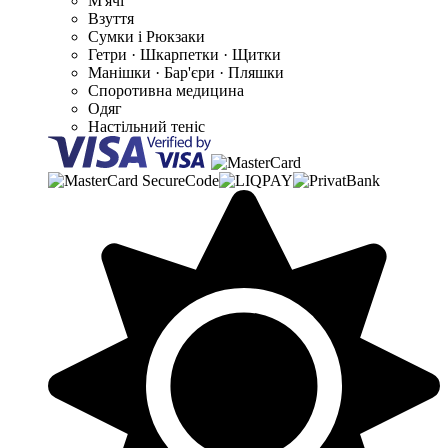
М'ячі
Взуття
Сумки і Рюкзаки
Гетри · Шкарпетки · Щитки
Манішки · Бар'єри · Пляшки
Споротивна медицина
Одяг
Настільний теніс