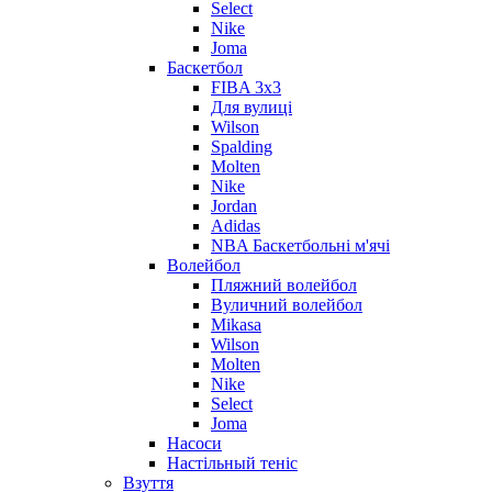
Select
Nike
Joma
Баскетбол
FIBA 3x3
Для вулиці
Wilson
Spalding
Molten
Nike
Jordan
Adidas
NBA Баскетбольні м'ячі
Волейбол
Пляжний волейбол
Вуличний волейбол
Mikasa
Wilson
Molten
Nike
Select
Joma
Насоси
Настільный теніс
Взуття