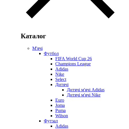
Каталог
М'ячі
Футбол
FIFA World Cup 26
Champions League
Adidas
Nike
Select
Дитячі
Дитячі м'ячі Adidas
Дитячі м'ячі Nike
Euro
Joma
Puma
Wilson
Футзал
Adidas