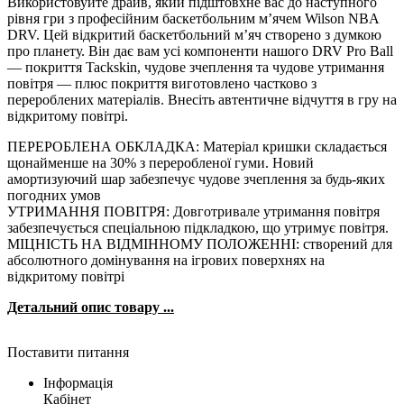
Використовуйте драйв, який підштовхне вас до наступного
рівня гри з професійним баскетбольним м’ячем Wilson NBA
DRV. Цей відкритий баскетбольний м’яч створено з думкою
про планету. Він дає вам усі компоненти нашого DRV Pro Ball
— покриття Tackskin, чудове зчеплення та чудове утримання
повітря — плюс покриття виготовлено частково з
перероблених матеріалів. Внесіть автентичне відчуття в гру на
відкритому повітрі.
ПЕРЕРОБЛЕНА ОБКЛАДКА: Матеріал кришки складається
щонайменше на 30% з переробленої гуми. Новий
амортизуючий шар забезпечує чудове зчеплення за будь-яких
погодних умов
УТРИМАННЯ ПОВІТРЯ: Довготривале утримання повітря
забезпечується спеціальною підкладкою, що утримує повітря.
МІЦНІСТЬ НА ВІДМІННОМУ ПОЛОЖЕННІ: створений для
абсолютного домінування на ігрових поверхнях на
відкритому повітрі
Детальний опис товару ...
Поставити питання
Інформація
Кабінет