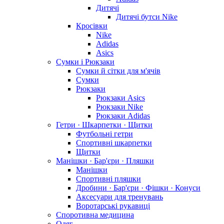
Дитячі
Дитячі бутси Nike
Кросівки
Nike
Adidas
Asics
Сумки і Рюкзаки
Сумки й сітки для м'ячів
Сумки
Рюкзаки
Рюкзаки Asics
Рюкзаки Nike
Рюкзаки Adidas
Гетри · Шкарпетки · Щитки
Футбольні гетри
Спортивні шкарпетки
Щитки
Манішки · Бар'єри · Пляшки
Манішки
Спортивні пляшки
Дробини · Бар'єри · Фішки · Конуси
Аксесуари для тренувань
Воротарські рукавиці
Споротивна медицина
Одяг