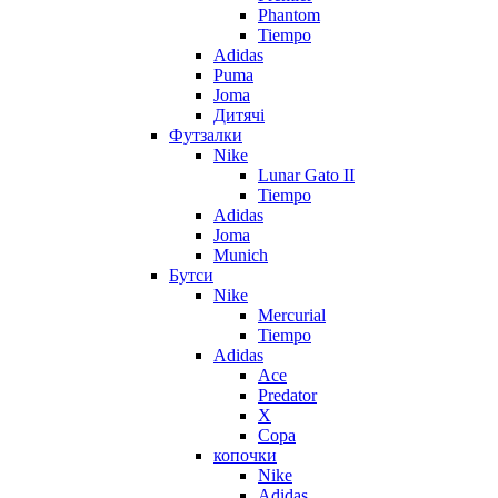
Phantom
Tiempo
Adidas
Puma
Joma
Дитячі
Футзалки
Nike
Lunar Gato II
Tiempo
Adidas
Joma
Munich
Бутси
Nike
Mercurial
Tiempo
Adidas
Ace
Predator
X
Copa
копочки
Nike
Adidas