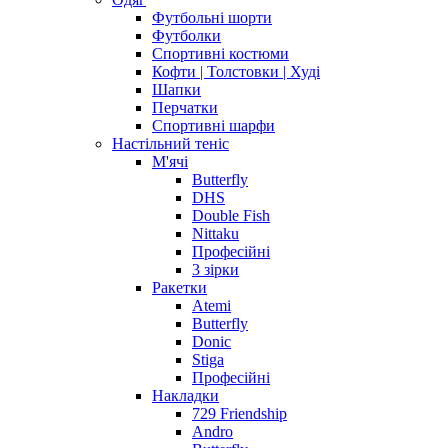
Футбольні шорти
Футболки
Спортивні костюми
Кофти | Толстовки | Худі
Шапки
Перчатки
Спортивні шарфи
Настільний теніс
М'ячі
Butterfly
DHS
Double Fish
Nittaku
Професійні
3 зірки
Ракетки
Atemi
Butterfly
Donic
Stiga
Професійні
Накладки
729 Friendship
Andro