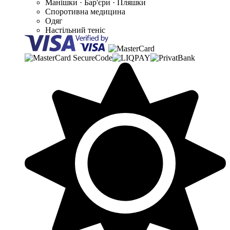
Манішки · Бар'єри · Пляшки
Споротивна медицина
Одяг
Настільний теніс