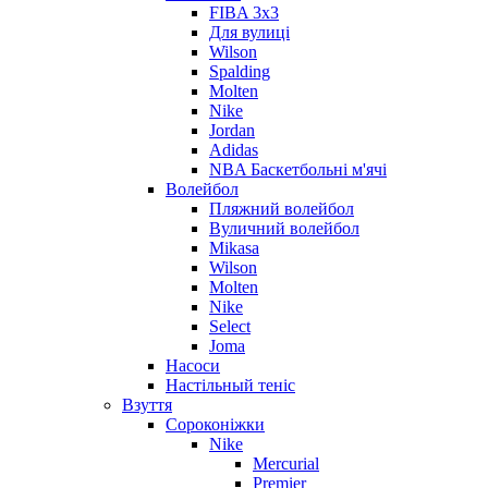
FIBA 3x3
Для вулиці
Wilson
Spalding
Molten
Nike
Jordan
Adidas
NBA Баскетбольні м'ячі
Волейбол
Пляжний волейбол
Вуличний волейбол
Mikasa
Wilson
Molten
Nike
Select
Joma
Насоси
Настільный теніс
Взуття
Сороконіжки
Nike
Mercurial
Premier