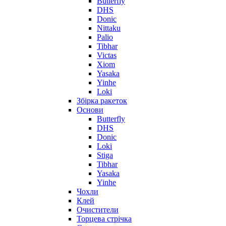
Butterfly
DHS
Donic
Nittaku
Palio
Tibhar
Victas
Xiom
Yasaka
Yinhe
Loki
Збірка ракеток
Основи
Butterfly
DHS
Donic
Loki
Stiga
Tibhar
Yasaka
Yinhe
Чохли
Клей
Очистители
Торцева стрічка