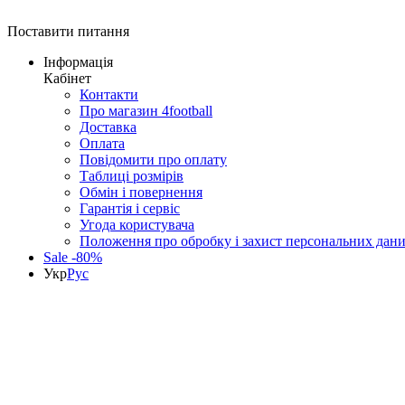
Поставити питання
Інформація
Кабінет
Контакти
Про магазин 4football
Доставка
Оплата
Повідомити про оплату
Таблиці розмірів
Обмін і повернення
Гарантія і сервіс
Угода користувача
Положення про обробку і захист персональних дан
Sale -80%
Укр
Рус