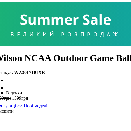
Summer Sale
ВЕЛИКИЙ РОЗПРОДАЖ
ilson NCAA Outdoor Game Bal
WZ3017101XB
Відгуки
00
грн
1399
грн
я вулиці >> Нові моделі
мовити