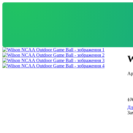
W
17
Дл
За