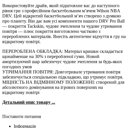
Використовуйте драйв, який підштовхне вас до наступного
рівня гри з професійним баскетбольним м’ячем Wilson NBA
DRV. Цей відкритий баскетбольний м’яч створено з думкою
про планету. Він дає вам усі компоненти нашого DRV Pro Ball
— покриття Tackskin, чудове зчеплення та чудове утримання
повітря — плюс покриття виготовлено частково з
перероблених матеріалів. Внесіть автентичне відчуття в гру на
відкритому повітрі.
ПЕРЕРОБЛЕНА ОБКЛАДКА: Матеріал кришки складається
щонайменше на 30% з переробленої гуми. Новий
амортизуючий шар забезпечує чудове зчеплення за будь-яких
погодних умов
УТРИМАННЯ ПОВІТРЯ: Довготривале утримання повітря
забезпечується спеціальною підкладкою, що утримує повітря.
МІЦНІСТЬ НА ВІДМІННОМУ ПОЛОЖЕННІ: створений для
абсолютного домінування на ігрових поверхнях на
відкритому повітрі
Детальний опис товару ...
Поставити питання
Інформація