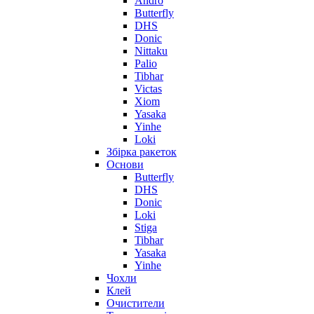
Andro
Butterfly
DHS
Donic
Nittaku
Palio
Tibhar
Victas
Xiom
Yasaka
Yinhe
Loki
Збірка ракеток
Основи
Butterfly
DHS
Donic
Loki
Stiga
Tibhar
Yasaka
Yinhe
Чохли
Клей
Очистители