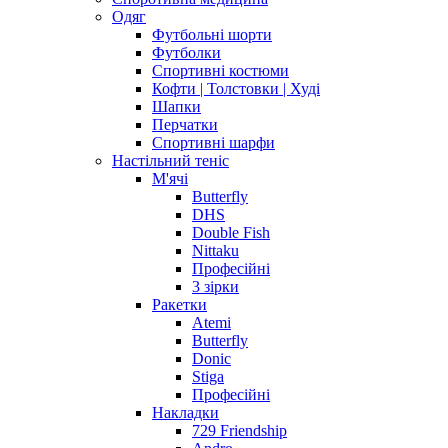
Одяг
Футбольні шорти
Футболки
Спортивні костюми
Кофти | Толстовки | Худі
Шапки
Перчатки
Спортивні шарфи
Настільний теніс
М'ячі
Butterfly
DHS
Double Fish
Nittaku
Професійні
3 зірки
Ракетки
Atemi
Butterfly
Donic
Stiga
Професійні
Накладки
729 Friendship