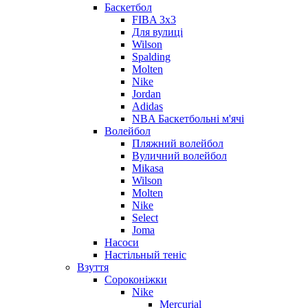
Баскетбол
FIBA 3x3
Для вулиці
Wilson
Spalding
Molten
Nike
Jordan
Adidas
NBA Баскетбольні м'ячі
Волейбол
Пляжний волейбол
Вуличний волейбол
Mikasa
Wilson
Molten
Nike
Select
Joma
Насоси
Настільный теніс
Взуття
Сороконіжки
Nike
Mercurial