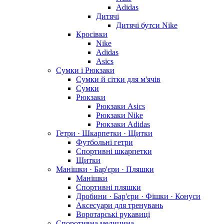
Adidas
Дитячі
Дитячі бутси Nike
Кросівки
Nike
Adidas
Asics
Сумки і Рюкзаки
Сумки й сітки для м'ячів
Сумки
Рюкзаки
Рюкзаки Asics
Рюкзаки Nike
Рюкзаки Adidas
Гетри · Шкарпетки · Щитки
Футбольні гетри
Спортивні шкарпетки
Щитки
Манішки · Бар'єри · Пляшки
Манішки
Спортивні пляшки
Дробини · Бар'єри · Фішки · Конуси
Аксесуари для тренувань
Воротарські рукавиці
Споротивна медицина