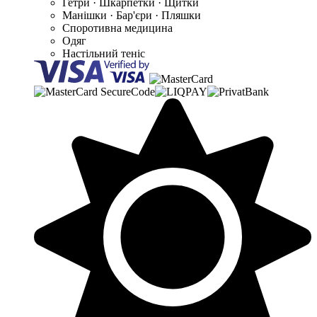
Гетри · Шкарпетки · Щитки
Манішки · Бар'єри · Пляшки
Споротивна медицина
Одяг
Настільний теніс