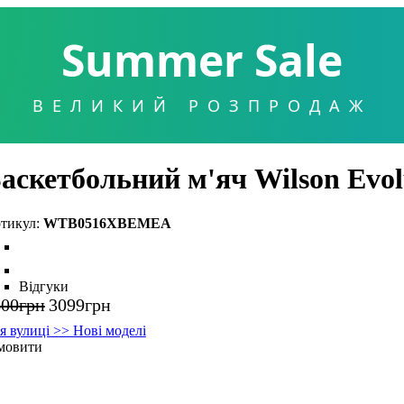
Summer Sale
ВЕЛИКИЙ РОЗПРОДАЖ
аскетбольний м'яч Wilson E
WTB0516XBEMEA
Відгуки
600
грн
3099
грн
я вулиці >> Нові моделі
мовити