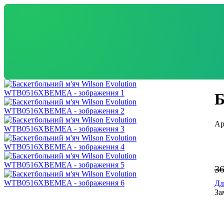
Б
3
Дл
За