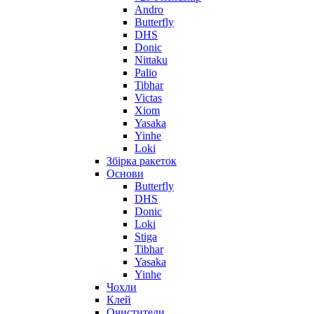
Andro
Butterfly
DHS
Donic
Nittaku
Palio
Tibhar
Victas
Xiom
Yasaka
Yinhe
Loki
Збірка ракеток
Основи
Butterfly
DHS
Donic
Loki
Stiga
Tibhar
Yasaka
Yinhe
Чохли
Клей
Очистители