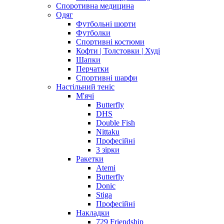
Споротивна медицина
Одяг
Футбольні шорти
Футболки
Спортивні костюми
Кофти | Толстовки | Худі
Шапки
Перчатки
Спортивні шарфи
Настільний теніс
М'ячі
Butterfly
DHS
Double Fish
Nittaku
Професійні
3 зірки
Ракетки
Atemi
Butterfly
Donic
Stiga
Професійні
Накладки
729 Friendship