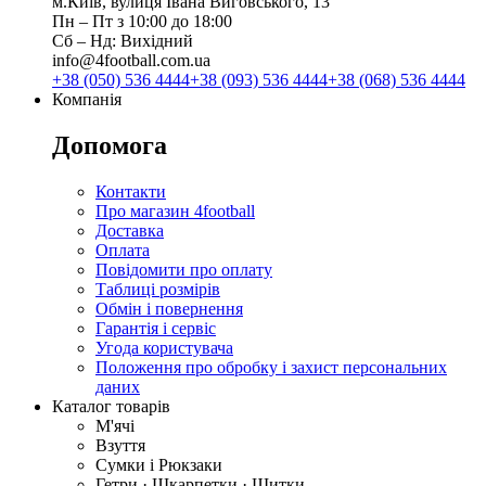
м.Київ, вулиця Івана Виговського, 13
Пн ‒ Пт з 10:00 до 18:00
Сб ‒ Нд: Вихідний
info@4football.com.ua
+38 (050) 536 4444
+38 (093) 536 4444
+38 (068) 536 4444
Компанія
Допомога
Контакти
Про магазин 4football
Доставка
Оплата
Повідомити про оплату
Таблиці розмірів
Обмін і повернення
Гарантія і сервіс
Угода користувача
Положення про обробку і захист персональних
даних
Каталог товарів
М'ячі
Взуття
Сумки і Рюкзаки
Гетри · Шкарпетки · Щитки