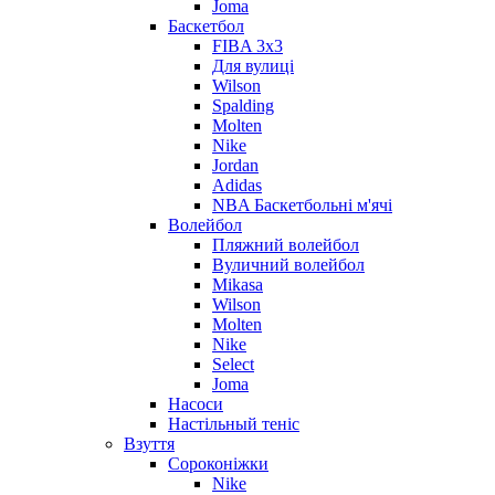
Joma
Баскетбол
FIBA 3x3
Для вулиці
Wilson
Spalding
Molten
Nike
Jordan
Adidas
NBA Баскетбольні м'ячі
Волейбол
Пляжний волейбол
Вуличний волейбол
Mikasa
Wilson
Molten
Nike
Select
Joma
Насоси
Настільный теніс
Взуття
Сороконіжки
Nike