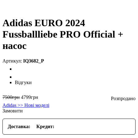
Adidas EURO 2024
Fussballliebe PRO Official +
насос
IQ3682_P
Відгуки
7500
грн
4799
грн
Adidas >> Нові моделі
Замовити
Доставка:
Кредит: