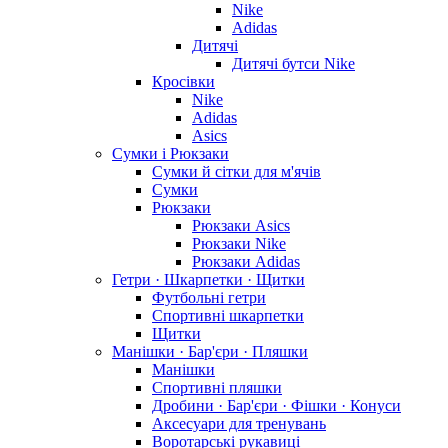
Nike
Adidas
Дитячі
Дитячі бутси Nike
Кросівки
Nike
Adidas
Asics
Сумки і Рюкзаки
Сумки й сітки для м'ячів
Сумки
Рюкзаки
Рюкзаки Asics
Рюкзаки Nike
Рюкзаки Adidas
Гетри · Шкарпетки · Щитки
Футбольні гетри
Спортивні шкарпетки
Щитки
Манішки · Бар'єри · Пляшки
Манішки
Спортивні пляшки
Дробини · Бар'єри · Фішки · Конуси
Аксесуари для тренувань
Воротарські рукавиці