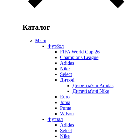
Каталог
М'ячі
Футбол
FIFA World Cup 26
Champions League
Adidas
Nike
Select
Дитячі
Дитячі м'ячі Adidas
Дитячі м'ячі Nike
Euro
Joma
Puma
Wilson
Футзал
Adidas
Select
Nike