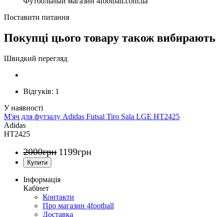
Футбольный магазин 4football.com.ua
Поставити питання
Покупці цього товару також вибирають
Швидкий перегляд
Відгуків:
1
М'яч для футзалу Adidas Futsal Tiro Sala LGE HT2425
Adidas
HT2425
2000
грн
1199
грн
Інформація
Кабінет
Контакти
Про магазин 4football
Доставка