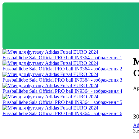
М
O
3
Ad
За