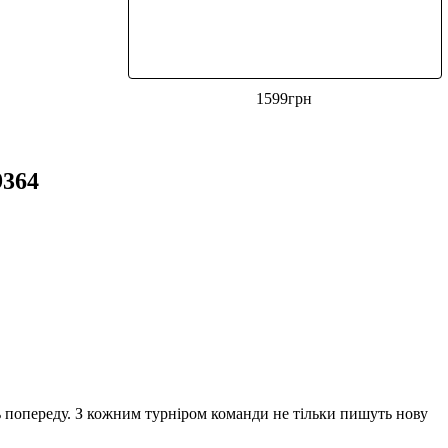
1599
грн
9364
 попереду. З кожним турніром команди не тільки пишуть нову