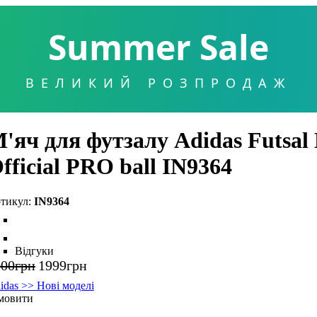
Summer Sale
ВЕЛИКИЙ РОЗПРОДАЖ
'яч для футзалу Adidas Futsal 
fficial PRO ball IN9364
IN9364
Відгуки
000
грн
1999
грн
idas >> Нові моделі
мовити