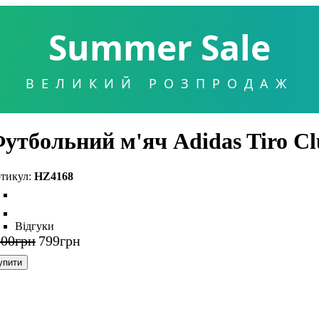
Summer Sale
ВЕЛИКИЙ РОЗПРОДАЖ
утбольний м'яч Adidas Tiro C
HZ4168
Відгуки
600
грн
799
грн
упити