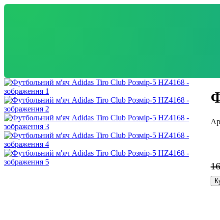
Ф
1
К