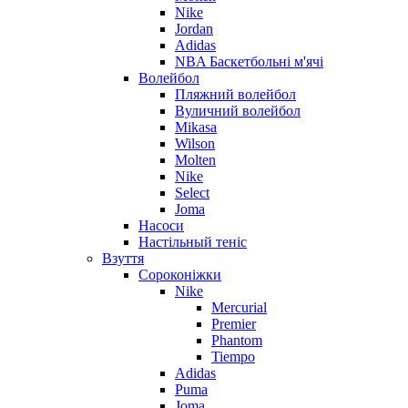
Nike
Jordan
Adidas
NBA Баскетбольні м'ячі
Волейбол
Пляжний волейбол
Вуличний волейбол
Mikasa
Wilson
Molten
Nike
Select
Joma
Насоси
Настільный теніс
Взуття
Сороконіжки
Nike
Mercurial
Premier
Phantom
Tiempo
Adidas
Puma
Joma