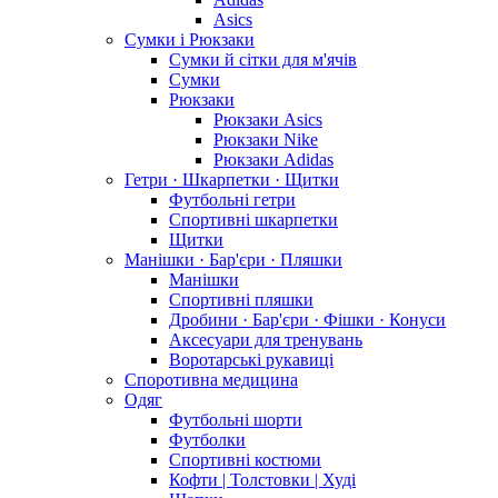
Asics
Сумки і Рюкзаки
Сумки й сітки для м'ячів
Сумки
Рюкзаки
Рюкзаки Asics
Рюкзаки Nike
Рюкзаки Adidas
Гетри · Шкарпетки · Щитки
Футбольні гетри
Спортивні шкарпетки
Щитки
Манішки · Бар'єри · Пляшки
Манішки
Спортивні пляшки
Дробини · Бар'єри · Фішки · Конуси
Аксесуари для тренувань
Воротарські рукавиці
Споротивна медицина
Одяг
Футбольні шорти
Футболки
Спортивні костюми
Кофти | Толстовки | Худі