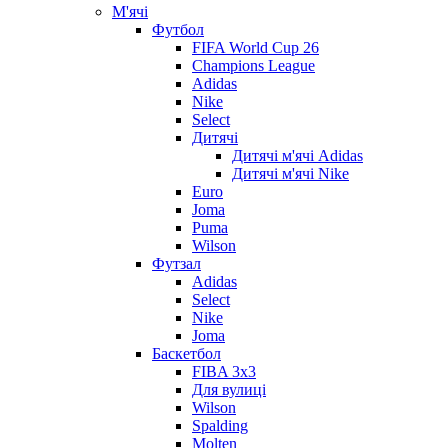
М'ячі
Футбол
FIFA World Cup 26
Champions League
Adidas
Nike
Select
Дитячі
Дитячі м'ячі Adidas
Дитячі м'ячі Nike
Euro
Joma
Puma
Wilson
Футзал
Adidas
Select
Nike
Joma
Баскетбол
FIBA 3x3
Для вулиці
Wilson
Spalding
Molten