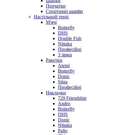
Шапки
Перчатки
Спортивні шарфи
Настільний теніс
М'ячі
Butterfly
DHS
Double Fish
Nittaku
Професійні
3 зірки
Ракетки
Atemi
Butterfly
Donic
Stiga
Професійні
Накладки
729 Friendship
Andro
Butterfly
DHS
Donic
Nittaku
Palio