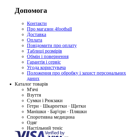
Допомога
Контакти
Про магазин 4football
Доставка
Оплата
Повідомити про оплату
Таблиці розмірів
Обмін і повернення
Гарантія і сервіс
Угода користувача
Положення про обробку і захист персональних
даних
Каталог товарів
М'ячі
Взуття
Сумки і Рюкзаки
Гетри · Шкарпетки · Щитки
Манішки · Бар'єри · Пляшки
Споротивна медицина
Одяг
Настільний теніс