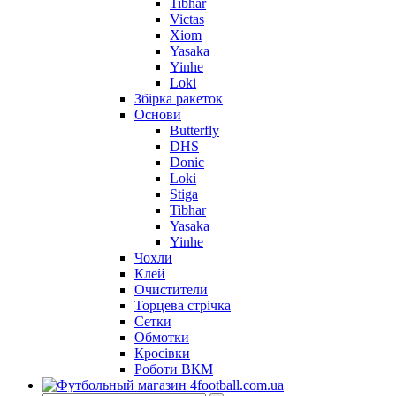
Tibhar
Victas
Xiom
Yasaka
Yinhe
Loki
Збірка ракеток
Основи
Butterfly
DHS
Donic
Loki
Stiga
Tibhar
Yasaka
Yinhe
Чохли
Клей
Очистители
Торцева стрічка
Сетки
Обмотки
Кросівки
Роботи ВКМ