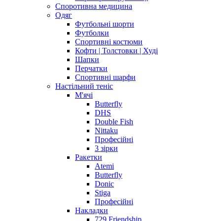
Споротивна медицина
Одяг
Футбольні шорти
Футболки
Спортивні костюми
Кофти | Толстовки | Худі
Шапки
Перчатки
Спортивні шарфи
Настільний теніс
М'ячі
Butterfly
DHS
Double Fish
Nittaku
Професійні
3 зірки
Ракетки
Atemi
Butterfly
Donic
Stiga
Професійні
Накладки
729 Friendship