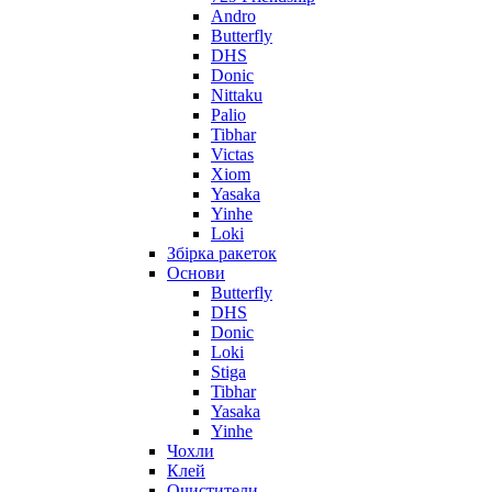
Andro
Butterfly
DHS
Donic
Nittaku
Palio
Tibhar
Victas
Xiom
Yasaka
Yinhe
Loki
Збірка ракеток
Основи
Butterfly
DHS
Donic
Loki
Stiga
Tibhar
Yasaka
Yinhe
Чохли
Клей
Очистители