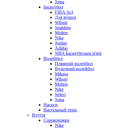
Joma
Баскетбол
FIBA 3x3
Для вулиці
Wilson
Spalding
Molten
Nike
Jordan
Adidas
NBA Баскетбольні м'ячі
Волейбол
Пляжний волейбол
Вуличний волейбол
Mikasa
Wilson
Molten
Nike
Select
Joma
Насоси
Настільный теніс
Взуття
Сороконіжки
Nike