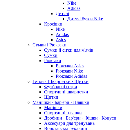
Nike
Adidas
Дитячі
Дитячі бутси Nike
Кросівки
Nike
Adidas
Asics
Сумки і Рюкзаки
Сумки й сітки для м'ячів
Сумки
Рюкзаки
Рюкзаки Asics
Рюкзаки Nike
Рюкзаки Adidas
Гетри · Шкарпетки · Щитки
Футбольні гетри
Спортивні шкарпетки
Щитки
Манішки · Бар'єри · Пляшки
Манішки
Спортивні пляшки
Дробини · Бар'єри · Фішки · Конуси
Аксесуари для тренувань
Воротарські рукавиці