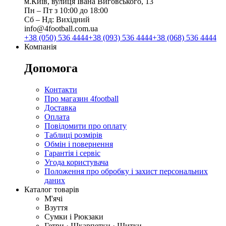
м.Київ, вулиця Івана Виговського, 13
Пн ‒ Пт з 10:00 до 18:00
Сб ‒ Нд: Вихідний
info@4football.com.ua
+38 (050) 536 4444
+38 (093) 536 4444
+38 (068) 536 4444
Компанія
Допомога
Контакти
Про магазин 4football
Доставка
Оплата
Повідомити про оплату
Таблиці розмірів
Обмін і повернення
Гарантія і сервіс
Угода користувача
Положення про обробку і захист персональних
даних
Каталог товарів
М'ячі
Взуття
Сумки і Рюкзаки
Гетри · Шкарпетки · Щитки