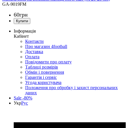
GA-9019FM
60
грн
Інформація
Кабінет
Контакти
Про магазин 4football
Доставка
Оплата
Повідомити про оплату
Таблиці розмірів
Обмін і повернення
Гарантія і сервіс
Угода користувача
Положення про обробку і захист персональних
даних
Sale -80%
Укр
Рус