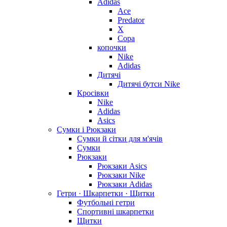
Adidas
Ace
Predator
X
Copa
копочки
Nike
Adidas
Дитячі
Дитячі бутси Nike
Кросівки
Nike
Adidas
Asics
Сумки і Рюкзаки
Сумки й сітки для м'ячів
Сумки
Рюкзаки
Рюкзаки Asics
Рюкзаки Nike
Рюкзаки Adidas
Гетри · Шкарпетки · Щитки
Футбольні гетри
Спортивні шкарпетки
Щитки