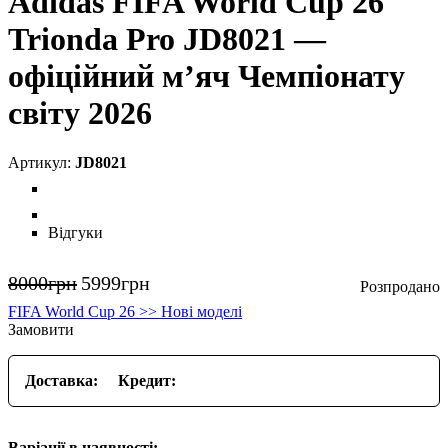
Adidas FIFA World Cup 26
Trionda Pro JD8021 —
офіційний м’яч Чемпіонату
світу 2026
JD8021
Відгуки
8000
грн
5999
грн
FIFA World Cup 26 >> Нові моделі
Замовити
Доставка:
Кредит:
Варіації в наявності: