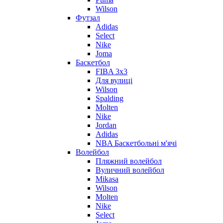
Wilson
Футзал
Adidas
Select
Nike
Joma
Баскетбол
FIBA 3x3
Для вулиці
Wilson
Spalding
Molten
Nike
Jordan
Adidas
NBA Баскетбольні м'ячі
Волейбол
Пляжний волейбол
Вуличний волейбол
Mikasa
Wilson
Molten
Nike
Select