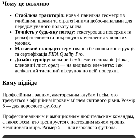
Чому це важливо
Стабільна траєкторія:
нова 4-панельна геометрія з
глибшими швами та стратегічними дебос-каналами для
передбачуваного польоту м’яча.
Точність у будь-яку погоду:
текстурована поверхня та
рельєфні елементи покращують зчеплення у вологих
умовах.
Матчевий стандарт:
термозварна безшовна конструкція
та сертифікація
FIFA Quality Pro
.
Дизайн турніру:
кольори і емблеми господарів (зірка,
кленовий лист, орел) — на видимих елементах і як
делікатний тиснений візерунок по всій поверхні.
Кому підійде
Професійним гравцям, аматорським клубам і всім, хто
тренується з офіційним ігровим м’ячем світового рівня. Розмір
5 — для дорослого футболу.
Профессиональным и амбициозным любительским командам,
а также всем, кто тренируется с настоящим мячом уровня
Чемпионата мира. Размер 5 — для взрослого футбола.