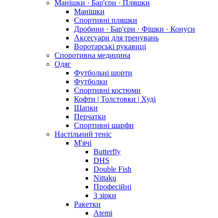
Манішки · Бар'єри · Пляшки
Манішки
Спортивні пляшки
Дробини · Бар'єри · Фішки · Конуси
Аксесуари для тренувань
Воротарські рукавиці
Споротивна медицина
Одяг
Футбольні шорти
Футболки
Спортивні костюми
Кофти | Толстовки | Худі
Шапки
Перчатки
Спортивні шарфи
Настільний теніс
М'ячі
Butterfly
DHS
Double Fish
Nittaku
Професійні
3 зірки
Ракетки
Atemi