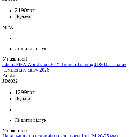
2190
грн
NEW
Лишити відгук
adidas FIFA World Cup 26™ Trionda Training JD8032 — м’яч
Чемпіонату світу 2026
Adidas
JD8032
1299
грн
Лишити відгук
Напальчник на великий палець ноги 1шт (M 20-25 мм)