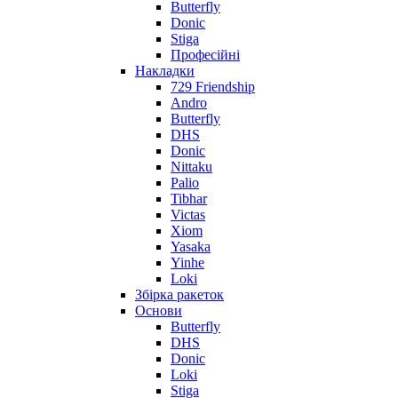
Butterfly
Donic
Stiga
Професійні
Накладки
729 Friendship
Andro
Butterfly
DHS
Donic
Nittaku
Palio
Tibhar
Victas
Xiom
Yasaka
Yinhe
Loki
Збірка ракеток
Основи
Butterfly
DHS
Donic
Loki
Stiga