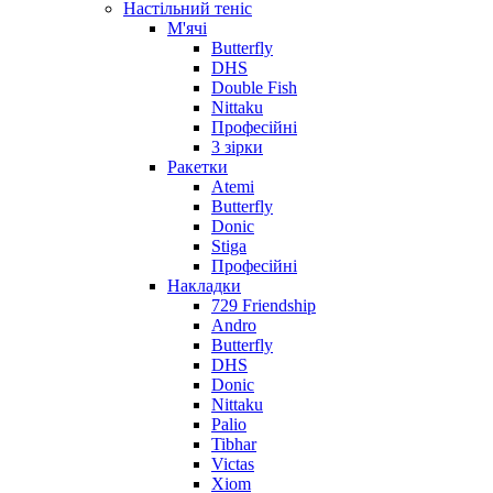
Настільний теніс
М'ячі
Butterfly
DHS
Double Fish
Nittaku
Професійні
3 зірки
Ракетки
Atemi
Butterfly
Donic
Stiga
Професійні
Накладки
729 Friendship
Andro
Butterfly
DHS
Donic
Nittaku
Palio
Tibhar
Victas
Xiom