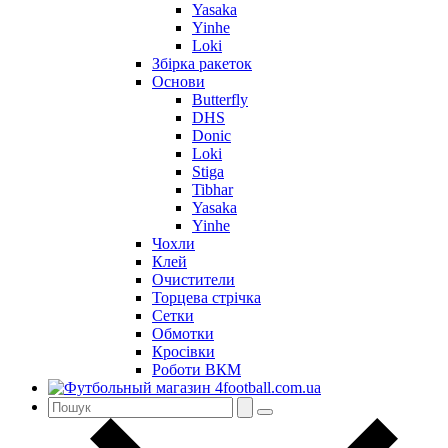
Yasaka
Yinhe
Loki
Збірка ракеток
Основи
Butterfly
DHS
Donic
Loki
Stiga
Tibhar
Yasaka
Yinhe
Чохли
Клей
Очистители
Торцева стрічка
Сетки
Обмотки
Кросівки
Роботи ВКМ