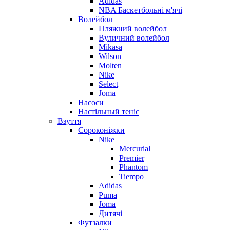
Adidas
NBA Баскетбольні м'ячі
Волейбол
Пляжний волейбол
Вуличний волейбол
Mikasa
Wilson
Molten
Nike
Select
Joma
Насоси
Настільный теніс
Взуття
Сороконіжки
Nike
Mercurial
Premier
Phantom
Tiempo
Adidas
Puma
Joma
Дитячі
Футзалки