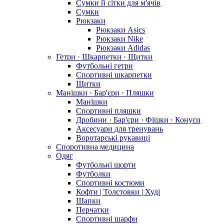
Сумки й сітки для м'ячів
Сумки
Рюкзаки
Рюкзаки Asics
Рюкзаки Nike
Рюкзаки Adidas
Гетри · Шкарпетки · Щитки
Футбольні гетри
Спортивні шкарпетки
Щитки
Манішки · Бар'єри · Пляшки
Манішки
Спортивні пляшки
Дробини · Бар'єри · Фішки · Конуси
Аксесуари для тренувань
Воротарські рукавиці
Споротивна медицина
Одяг
Футбольні шорти
Футболки
Спортивні костюми
Кофти | Толстовки | Худі
Шапки
Перчатки
Спортивні шарфи