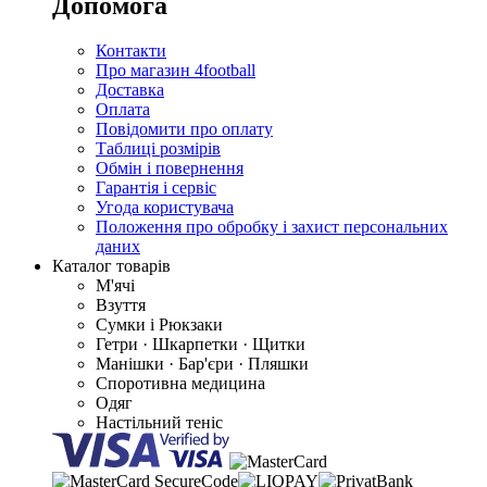
Допомога
Контакти
Про магазин 4football
Доставка
Оплата
Повідомити про оплату
Таблиці розмірів
Обмін і повернення
Гарантія і сервіс
Угода користувача
Положення про обробку і захист персональних
даних
Каталог товарів
М'ячі
Взуття
Сумки і Рюкзаки
Гетри · Шкарпетки · Щитки
Манішки · Бар'єри · Пляшки
Споротивна медицина
Одяг
Настільний теніс