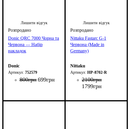
Лишити відгук
Лишити відгук
Donic QRC 7000 Чорна та
Nittaku Fastarc G-1
Червона — Набір
Червона (Made in
накладок
Germany)
Donic
Nittaku
752579
НР-8702-R
800
грн
699
грн
2100
грн
1799
грн