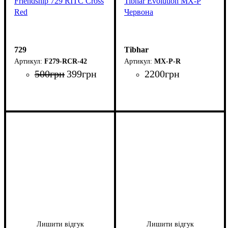
Friendship 729 RITC Cross
Tibhar Evolution MX-P
Red
Червона
729
Tibhar
F279-RCR-42
MX-P-R
500
грн
399
грн
2200
грн
Лишити відгук
Лишити відгук