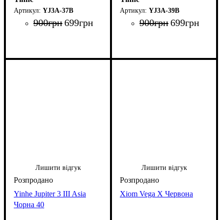
YJ3A-37B
YJ3A-39B
900
грн
699
грн
900
грн
699
грн
Лишити відгук
Лишити відгук
Yinhe Jupiter 3 III Asia
Xiom Vega X Червона
Чорна 40