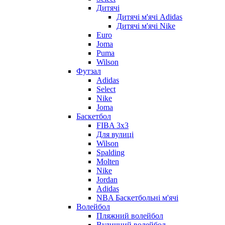
Дитячі
Дитячі м'ячі Adidas
Дитячі м'ячі Nike
Euro
Joma
Puma
Wilson
Футзал
Adidas
Select
Nike
Joma
Баскетбол
FIBA 3x3
Для вулиці
Wilson
Spalding
Molten
Nike
Jordan
Adidas
NBA Баскетбольні м'ячі
Волейбол
Пляжний волейбол
Вуличний волейбол