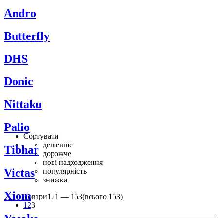
Andro
Butterfly
DHS
Donic
Nittaku
Palio
Сортувати
дешевше
Tibhar
дорожче
нові надходження
Victas
популярність
знижка
Xiom
Товари
121 —
153
(всього 153)
1
2
3