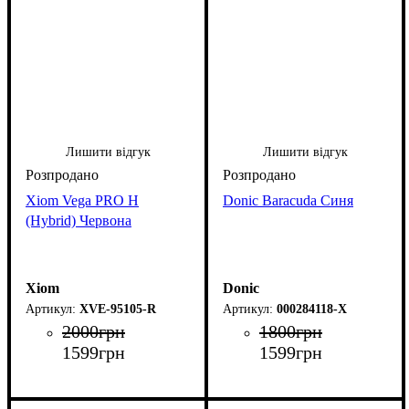
Лишити відгук
Лишити відгук
Xiom Vega PRO H
Donic Baracuda Синя
(Hybrid) Червона
Xiom
Donic
XVE-95105-R
000284118-X
2000
грн
1800
грн
1599
грн
1599
грн