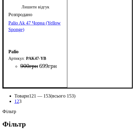
Лишити відгук
Palio Ak 47 Чорна (Yellow
Sponge)
Palio
PAK47-YB
900
грн
699
грн
Товари
121 —
153
(всього 153)
1
2
3
Фільтр
Фільтр