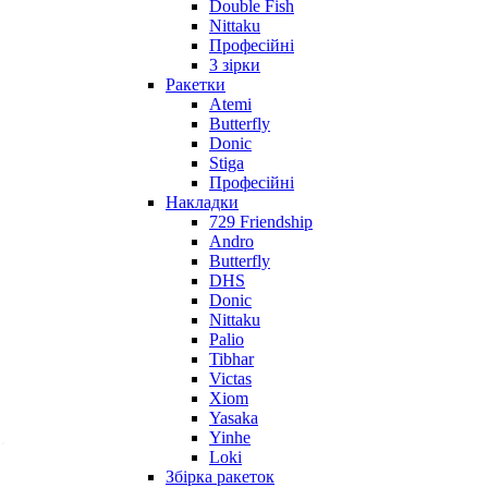
Double Fish
Nittaku
Професійні
3 зірки
Ракетки
Atemi
Butterfly
Donic
Stiga
Професійні
Накладки
729 Friendship
Andro
Butterfly
DHS
Donic
Nittaku
Palio
Tibhar
Victas
Xiom
Yasaka
Yinhe
Loki
Збірка ракеток