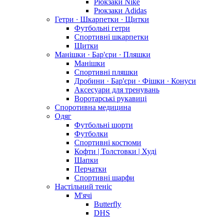
Рюкзаки Nike
Рюкзаки Adidas
Гетри · Шкарпетки · Щитки
Футбольні гетри
Спортивні шкарпетки
Щитки
Манішки · Бар'єри · Пляшки
Манішки
Спортивні пляшки
Дробини · Бар'єри · Фішки · Конуси
Аксесуари для тренувань
Воротарські рукавиці
Споротивна медицина
Одяг
Футбольні шорти
Футболки
Спортивні костюми
Кофти | Толстовки | Худі
Шапки
Перчатки
Спортивні шарфи
Настільний теніс
М'ячі
Butterfly
DHS