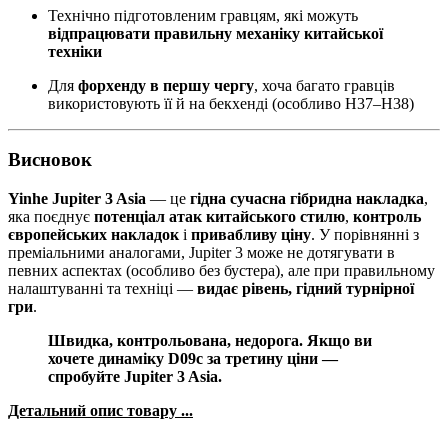
Технічно підготовленим гравцям, які можуть
відпрацювати правильну механіку китайської
техніки
Для
форхенду в першу чергу
, хоча багато гравців
використовують її й на бекхенді (особливо H37–H38)
Висновок
Yinhe Jupiter 3 Asia
— це
гідна сучасна гібридна накладка
,
яка поєднує
потенціал атак китайського стилю
,
контроль
європейських накладок
і
привабливу ціну
. У порівнянні з
преміальними аналогами, Jupiter 3 може не дотягувати в
певних аспектах (особливо без бустера), але при правильному
налаштуванні та техніці —
видає рівень, гідний турнірної
гри
.
Швидка, контрольована, недорога. Якщо ви
хочете динаміку D09c за третину ціни —
спробуйте Jupiter 3 Asia.
Детальний опис товару ...