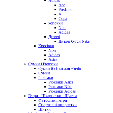
Adidas
Ace
Predator
X
Copa
копочки
Nike
Adidas
Дитячі
Дитячі бутси Nike
Кросівки
Nike
Adidas
Asics
Сумки і Рюкзаки
Сумки й сітки для м'ячів
Сумки
Рюкзаки
Рюкзаки Asics
Рюкзаки Nike
Рюкзаки Adidas
Гетри · Шкарпетки · Щитки
Футбольні гетри
Спортивні шкарпетки
Щитки