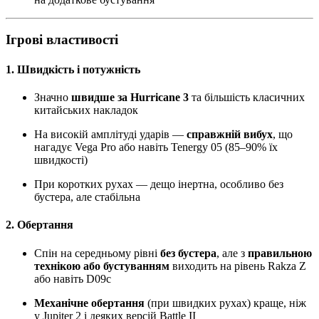
Ігрові властивості
1. Швидкість і потужність
Значно
швидше за Hurricane 3
та більшість класичних
китайських накладок
На високій амплітуді ударів —
справжній вибух
, що
нагадує Vega Pro або навіть Tenergy 05 (85–90% їх
швидкості)
При коротких рухах — дещо інертна, особливо без
бустера, але стабільна
2. Обертання
Спін на середньому рівні
без бустера
, але з
правильною
технікою або бустуванням
виходить на рівень Rakza Z
або навіть D09c
Механічне обертання
(при швидких рухах) краще, ніж
у Jupiter 2 і деяких версій Battle II