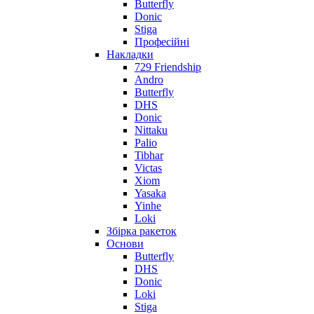
Butterfly
Donic
Stiga
Професійні
Накладки
729 Friendship
Andro
Butterfly
DHS
Donic
Nittaku
Palio
Tibhar
Victas
Xiom
Yasaka
Yinhe
Loki
Збірка ракеток
Основи
Butterfly
DHS
Donic
Loki
Stiga