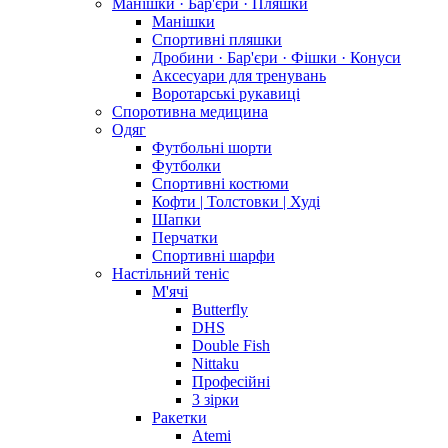
Манішки · Бар'єри · Пляшки
Манішки
Спортивні пляшки
Дробини · Бар'єри · Фішки · Конуси
Аксесуари для тренувань
Воротарські рукавиці
Споротивна медицина
Одяг
Футбольні шорти
Футболки
Спортивні костюми
Кофти | Толстовки | Худі
Шапки
Перчатки
Спортивні шарфи
Настільний теніс
М'ячі
Butterfly
DHS
Double Fish
Nittaku
Професійні
3 зірки
Ракетки
Atemi