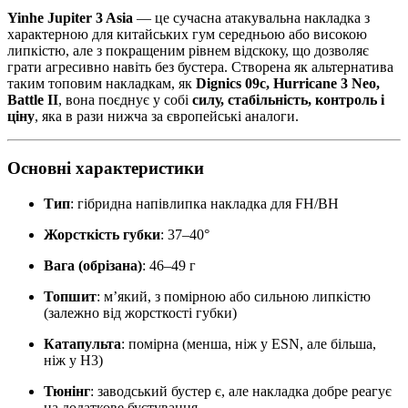
Yinhe Jupiter 3 Asia
— це сучасна атакувальна накладка з
характерною для китайських гум середньою або високою
липкістю, але з покращеним рівнем відскоку, що дозволяє
грати агресивно навіть без бустера. Створена як альтернатива
таким топовим накладкам, як
Dignics 09c, Hurricane 3 Neo,
Battle II
, вона поєднує у собі
силу, стабільність, контроль і
ціну
, яка в рази нижча за європейські аналоги.
Основні характеристики
Тип
: гібридна напівлипка накладка для FH/BH
Жорсткість губки
: 37–40°
Вага (обрізана)
: 46–49 г
Топшит
: м’який, з помірною або сильною липкістю
(залежно від жорсткості губки)
Катапульта
: помірна (менша, ніж у ESN, але більша,
ніж у H3)
Тюнінг
: заводський бустер є, але накладка добре реагує
на додаткове бустування