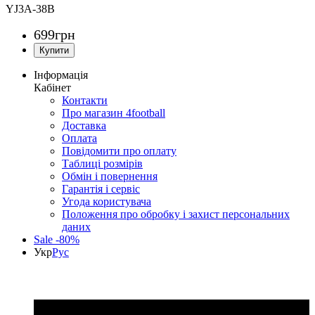
YJ3A-38B
699
грн
Інформація
Кабінет
Контакти
Про магазин 4football
Доставка
Оплата
Повідомити про оплату
Таблиці розмірів
Обмін і повернення
Гарантія і сервіс
Угода користувача
Положення про обробку і захист персональних
даних
Sale -80%
Укр
Рус