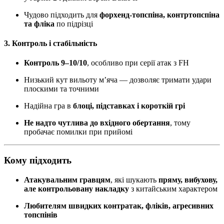
Чудово підходить для
форхенд-топспіна, контртопспіна
та фліка
по підрізці
3. Контроль і стабільність
Контроль 9–10/10
, особливо при серії атак з FH
Низький кут вильоту м’яча — дозволяє тримати удари
плоскими та точними
Надійна гра в
блоці, підставках і короткій грі
Не надто чутлива до вхідного обертання
, тому
пробачає помилки при прийомі
Кому підходить
Атакувальним гравцям
, які шукають
пряму, вибухову,
але контрольовану накладку
з китайським характером
Любителям швидких контратак, фліків, агресивних
топспінів