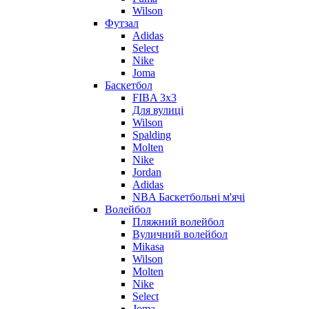
Wilson
Футзал
Adidas
Select
Nike
Joma
Баскетбол
FIBA 3x3
Для вулиці
Wilson
Spalding
Molten
Nike
Jordan
Adidas
NBA Баскетбольні м'ячі
Волейбол
Пляжний волейбол
Вуличний волейбол
Mikasa
Wilson
Molten
Nike
Select
Joma