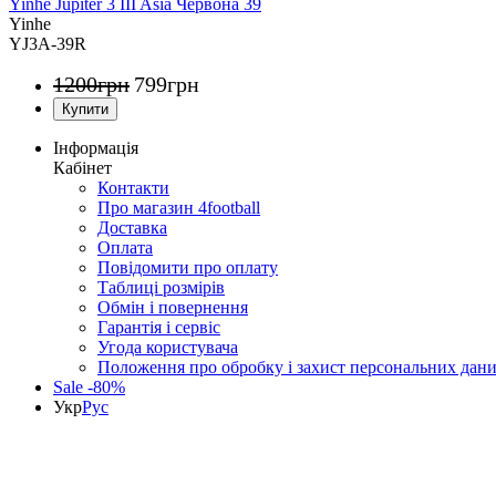
Yinhe Jupiter 3 III Asia Червона 39
Yinhe
YJ3A-39R
1200
грн
799
грн
Інформація
Кабінет
Контакти
Про магазин 4football
Доставка
Оплата
Повідомити про оплату
Таблиці розмірів
Обмін і повернення
Гарантія і сервіс
Угода користувача
Положення про обробку і захист персональних дан
Sale -80%
Укр
Рус