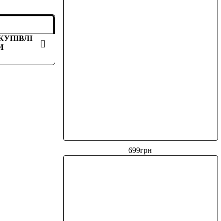
КУПІВЛІ
И
699
грн