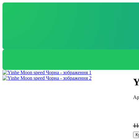
Y
1
К