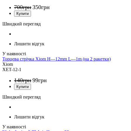
700
грн
350
грн
Швидкий перегляд
Лишити відгук
Торцева стрічка Xiom H—12mm L—1m (на 2 ракетки)
Xiom
XET-12-1
140
грн
99
грн
Швидкий перегляд
Лишити відгук