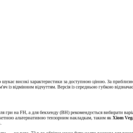
о шукає високі характеристики за доступною ціною. За приблизн
яч із відмінним відчуттям. Версія із середньою губкою відзнача
ля гри на FH, а для бекхенду (BH) рекомендується вибирати варі
етною альтернативою тензорним накладкам, таким як
Xiom Veg
.