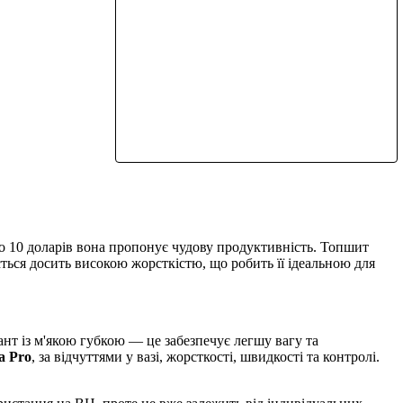
о 10 доларів вона пропонує чудову продуктивність. Топшит
ється досить високою жорсткістю, що робить її ідеальною для
ант із м'якою губкою — це забезпечує легшу вагу та
a Pro
, за відчуттями у вазі, жорсткості, швидкості та контролі.