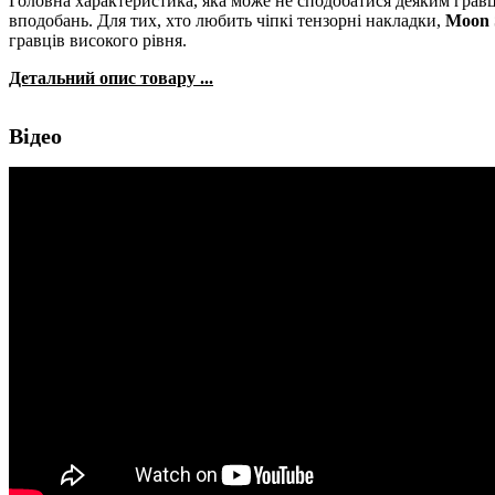
Головна характеристика, яка може не сподобатися деяким гравц
вподобань. Для тих, хто любить чіпкі тензорні накладки,
Moon 
гравців високого рівня.
Детальний опис товару ...
Відео