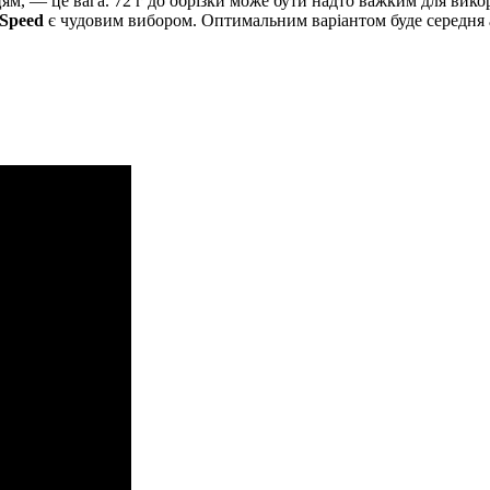
ям, — це вага. 72 г до обрізки може бути надто важким для вико
Speed
є чудовим вибором. Оптимальним варіантом буде середня аб