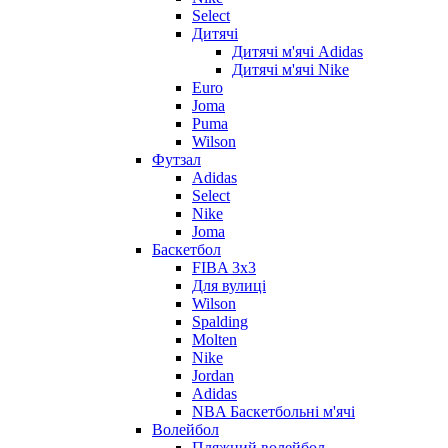
Select
Дитячі
Дитячі м'ячі Adidas
Дитячі м'ячі Nike
Euro
Joma
Puma
Wilson
Футзал
Adidas
Select
Nike
Joma
Баскетбол
FIBA 3x3
Для вулиці
Wilson
Spalding
Molten
Nike
Jordan
Adidas
NBA Баскетбольні м'ячі
Волейбол
Пляжний волейбол