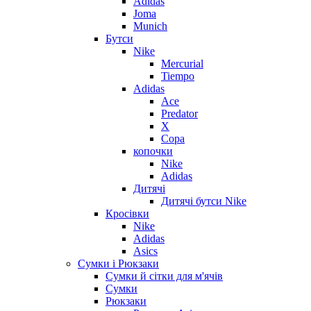
Adidas
Joma
Munich
Бутси
Nike
Mercurial
Tiempo
Adidas
Ace
Predator
X
Copa
копочки
Nike
Adidas
Дитячі
Дитячі бутси Nike
Кросівки
Nike
Adidas
Asics
Сумки і Рюкзаки
Сумки й сітки для м'ячів
Сумки
Рюкзаки