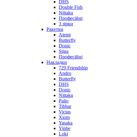
DHS
Double Fish
Nittaku
Професійні
3 зірки
Ракетки
Atemi
Butterfly
Donic
Stiga
Професійні
Накладки
729 Friendship
Andro
Butterfly
DHS
Donic
Nittaku
Palio
Tibhar
Victas
Xiom
Yasaka
Yinhe
Loki