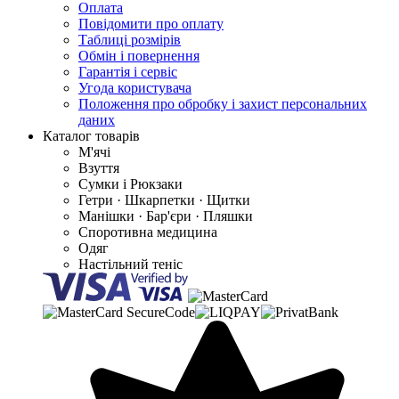
Оплата
Повідомити про оплату
Таблиці розмірів
Обмін і повернення
Гарантія і сервіс
Угода користувача
Положення про обробку і захист персональних
даних
Каталог товарів
М'ячі
Взуття
Сумки і Рюкзаки
Гетри · Шкарпетки · Щитки
Манішки · Бар'єри · Пляшки
Споротивна медицина
Одяг
Настільний теніс