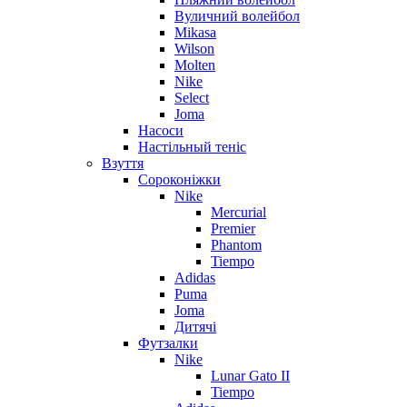
Вуличний волейбол
Mikasa
Wilson
Molten
Nike
Select
Joma
Насоси
Настільный теніс
Взуття
Сороконіжки
Nike
Mercurial
Premier
Phantom
Tiempo
Adidas
Puma
Joma
Дитячі
Футзалки
Nike
Lunar Gato II
Tiempo