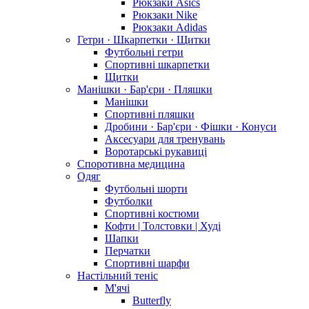
Рюкзаки Asics
Рюкзаки Nike
Рюкзаки Adidas
Гетри · Шкарпетки · Щитки
Футбольні гетри
Спортивні шкарпетки
Щитки
Манішки · Бар'єри · Пляшки
Манішки
Спортивні пляшки
Дробини · Бар'єри · Фішки · Конуси
Аксесуари для тренувань
Воротарські рукавиці
Споротивна медицина
Одяг
Футбольні шорти
Футболки
Спортивні костюми
Кофти | Толстовки | Худі
Шапки
Перчатки
Спортивні шарфи
Настільний теніс
М'ячі
Butterfly