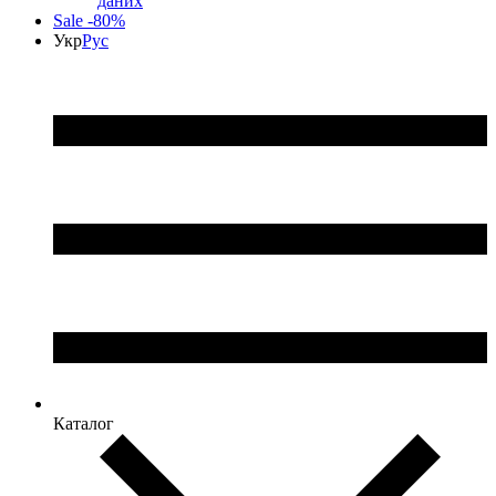
даних
Sale -80%
Укр
Рус
Каталог