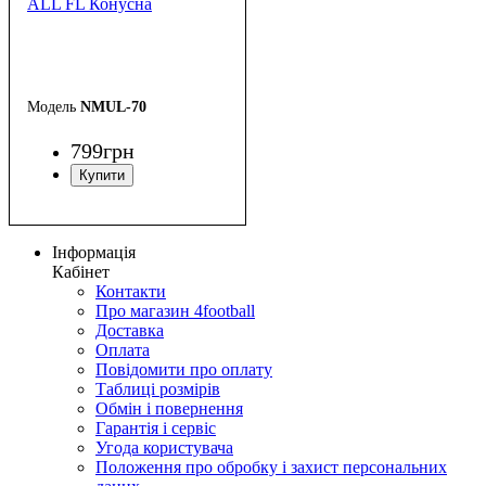
ALL FL Конусна
NMUL-70
799
грн
Інформація
Кабінет
Контакти
Про магазин 4football
Доставка
Оплата
Повідомити про оплату
Таблиці розмірів
Обмін і повернення
Гарантія і сервіс
Угода користувача
Положення про обробку і захист персональних