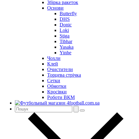
Збірка ракеток
Основи
Butterfly
DHS
Donic
Loki
Stiga
Tibhar
Yasaka
Yinhe
Чохли
Клей
Очистители
Торцева стрічка
Сетки
Обмотки
Кросівки
Роботи ВКМ