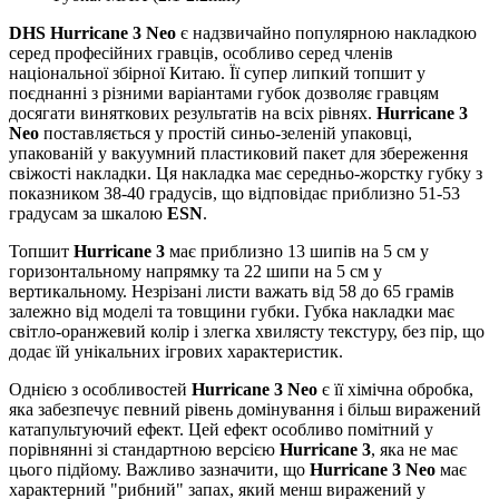
DHS Hurricane 3 Neo
є надзвичайно популярною накладкою
серед професійних гравців, особливо серед членів
національної збірної Китаю. Її супер липкий топшит у
поєднанні з різними варіантами губок дозволяє гравцям
досягати виняткових результатів на всіх рівнях.
Hurricane 3
Neo
поставляється у простій синьо-зеленій упаковці,
упакованій у вакуумний пластиковий пакет для збереження
свіжості накладки. Ця накладка має середньо-жорстку губку з
показником 38-40 градусів, що відповідає приблизно 51-53
градусам за шкалою
ESN
.
Топшит
Hurricane 3
має приблизно 13 шипів на 5 см у
горизонтальному напрямку та 22 шипи на 5 см у
вертикальному. Незрізані листи важать від 58 до 65 грамів
залежно від моделі та товщини губки. Губка накладки має
світло-оранжевий колір і злегка хвилясту текстуру, без пір, що
додає їй унікальних ігрових характеристик.
Однією з особливостей
Hurricane 3 Neo
є її хімічна обробка,
яка забезпечує певний рівень домінування і більш виражений
катапультуючий ефект. Цей ефект особливо помітний у
порівнянні зі стандартною версією
Hurricane 3
, яка не має
цього підйому. Важливо зазначити, що
Hurricane 3 Neo
має
характерний "рибний" запах, який менш виражений у