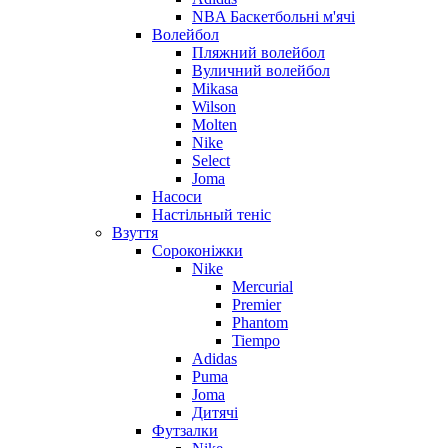
NBA Баскетбольні м'ячі
Волейбол
Пляжний волейбол
Вуличний волейбол
Mikasa
Wilson
Molten
Nike
Select
Joma
Насоси
Настільный теніс
Взуття
Сороконіжки
Nike
Mercurial
Premier
Phantom
Tiempo
Adidas
Puma
Joma
Дитячі
Футзалки