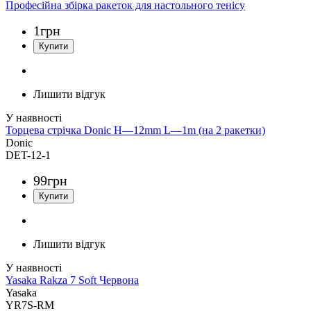
Професійна збірка ракеток для настольного тенісу
1
грн
Лишити відгук
Торцева стрічка Donic H—12mm L—1m (на 2 ракетки)
Donic
DET-12-1
99
грн
Лишити відгук
Yasaka Rakza 7 Soft Червона
Yasaka
YR7S-RM