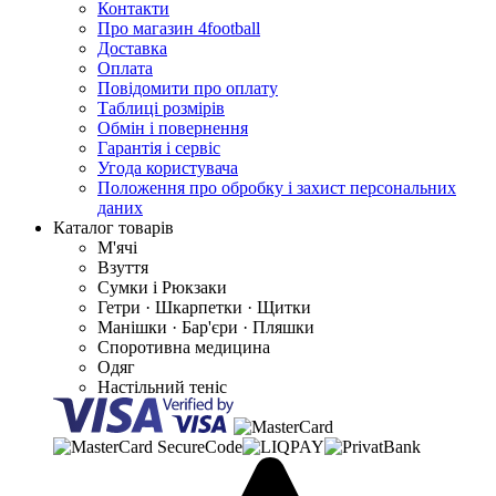
Контакти
Про магазин 4football
Доставка
Оплата
Повідомити про оплату
Таблиці розмірів
Обмін і повернення
Гарантія і сервіс
Угода користувача
Положення про обробку і захист персональних
даних
Каталог товарів
М'ячі
Взуття
Сумки і Рюкзаки
Гетри · Шкарпетки · Щитки
Манішки · Бар'єри · Пляшки
Споротивна медицина
Одяг
Настільний теніс