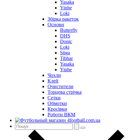
Yasaka
Yinhe
Loki
Збірка ракеток
Основи
Butterfly
DHS
Donic
Loki
Stiga
Tibhar
Yasaka
Yinhe
Чохли
Клей
Очистители
Торцева стрічка
Сетки
Обмотки
Кросівки
Роботи ВКМ