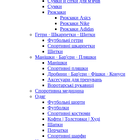
Сумки й сітки для м'ячів
Сумки
Рюкзаки
Рюкзаки Asics
Рюкзаки Nike
Рюкзаки Adidas
Гетри · Шкарпетки · Щитки
Футбольні гетри
Спортивні шкарпетки
Щитки
Манішки · Бар'єри · Пляшки
Манішки
Спортивні пляшки
Дробини · Бар'єри · Фішки · Конуси
Аксесуари для тренувань
Воротарські рукавиці
Споротивна медицина
Одяг
Футбольні шорти
Футболки
Спортивні костюми
Кофти | Толстовки | Худі
Шапки
Перчатки
Спортивні шарфи