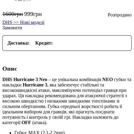
1600
грн
999
грн
DHS >> Нові моделі
Замовити
Доставка:
Кредит:
Опис
DHS Hurricane 3 Neo
– це унікальна комбінація
NEO
губки та
накладки
Hurricane 3
, яка забезпечує стабільні та
високошвидкісні атаки, максимізуючи потенціал гравця при
ударах. Ця накладка рекомендована для атакуючої стратегії з
високою швидкістю і низькими швидкими топспінами зі
сильним обертанням. Губка середньої жорсткості робить її
ідеальним вибором для гравців, які прагнуть поєднати
потужність і контроль у своїй грі. Накладка належить до
категорії
OFF
(атака).
Губка: MAX (2.1-2.2mm)