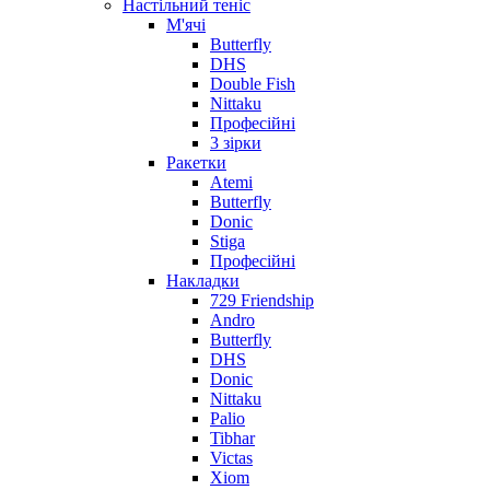
Настільний теніс
М'ячі
Butterfly
DHS
Double Fish
Nittaku
Професійні
3 зірки
Ракетки
Atemi
Butterfly
Donic
Stiga
Професійні
Накладки
729 Friendship
Andro
Butterfly
DHS
Donic
Nittaku
Palio
Tibhar
Victas
Xiom