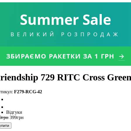
Summer Sale
ВЕЛИКИЙ РОЗПРОДАЖ
ЗБИРАЄМО РАКЕТКИ
ЗА 1 ГРН
→
riendship 729 RITC Cross Gree
F279-RCG-42
Відгуки
0
грн
399
грн
упити