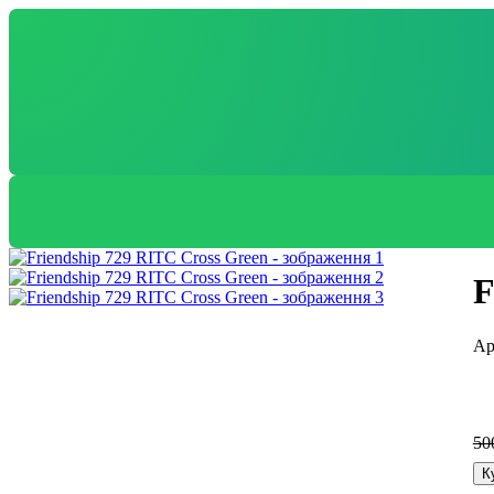
F
50
К