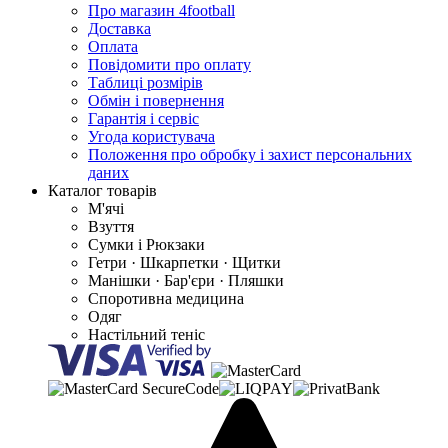
Про магазин 4football
Доставка
Оплата
Повідомити про оплату
Таблиці розмірів
Обмін і повернення
Гарантія і сервіс
Угода користувача
Положення про обробку і захист персональних
даних
Каталог товарів
М'ячі
Взуття
Сумки і Рюкзаки
Гетри · Шкарпетки · Щитки
Манішки · Бар'єри · Пляшки
Споротивна медицина
Одяг
Настільний теніс