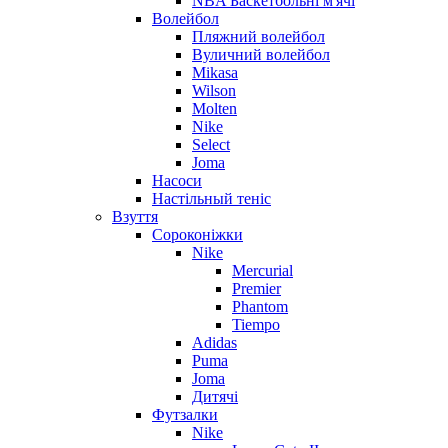
NBA Баскетбольні м'ячі
Волейбол
Пляжний волейбол
Вуличний волейбол
Mikasa
Wilson
Molten
Nike
Select
Joma
Насоси
Настільный теніс
Взуття
Сороконіжки
Nike
Mercurial
Premier
Phantom
Tiempo
Adidas
Puma
Joma
Дитячі
Футзалки
Nike