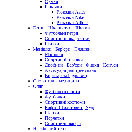
Сумки
Рюкзаки
Рюкзаки Asics
Рюкзаки Nike
Рюкзаки Adidas
Гетри · Шкарпетки · Щитки
Футбольні гетри
Спортивні шкарпетки
Щитки
Манішки · Бар'єри · Пляшки
Манішки
Спортивні пляшки
Дробини · Бар'єри · Фішки · Конуси
Аксесуари для тренувань
Воротарські рукавиці
Споротивна медицина
Одяг
Футбольні шорти
Футболки
Спортивні костюми
Кофти | Толстовки | Худі
Шапки
Перчатки
Спортивні шарфи
Настільний теніс