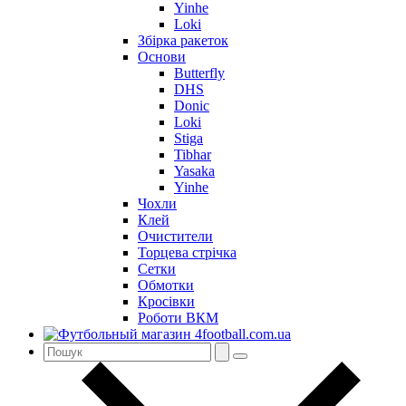
Yinhe
Loki
Збірка ракеток
Основи
Butterfly
DHS
Donic
Loki
Stiga
Tibhar
Yasaka
Yinhe
Чохли
Клей
Очистители
Торцева стрічка
Сетки
Обмотки
Кросівки
Роботи ВКМ