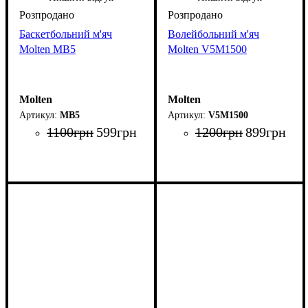
Баскетбольний м'яч
Волейбольний м'яч
Molten MB5
Molten V5M1500
Molten
Molten
MB5
V5M1500
1100
грн
599
грн
1200
грн
899
грн