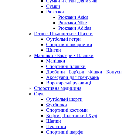
Сумки й сітки для м'ячів
Сумки
Рюкзаки
Рюкзаки Asics
Рюкзаки Nike
Рюкзаки Adidas
Гетри · Шкарпетки · Щитки
Футбольні гетри
Спортивні шкарпетки
Щитки
Манішки · Бар'єри · Пляшки
Манішки
Спортивні пляшки
Дробини · Бар'єри · Фішки · Конуси
Аксесуари для тренувань
Воротарські рукавиці
Споротивна медицина
Одяг
Футбольні шорти
Футболки
Спортивні костюми
Кофти | Толстовки | Худі
Шапки
Перчатки
Спортивні шарфи