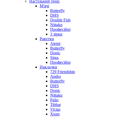
Настільний теніс
М'ячі
Butterfly
DHS
Double Fish
Nittaku
Професійні
3 зірки
Ракетки
Atemi
Butterfly
Donic
Stiga
Професійні
Накладки
729 Friendship
Andro
Butterfly
DHS
Donic
Nittaku
Palio
Tibhar
Victas
Xiom