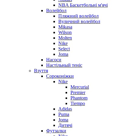
NBA Баскетбольні м'ячі
Волейбол
Пляжний волейбол
Вуличний волейбол
Mikasa
Wilson
Molten
Nike
Select
Joma
Насоси
Настільный теніс
Взуття
Сороконіжки
Nike
Mercurial
Premier
Phantom
Tiempo
Adidas
Puma
Joma
Дитячі
Футзалки