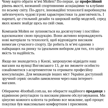
Чому варто обрати м’ячі Molten? По-перше, це
професійний
рівень якості, визнаний спортивними асоціаціями та клубами
по всьому світу. По-друге, інноваційні технології виробництва
забезпечують чудові ігрові характеристики та довговічність. І
нарешті, це стильний дизайн та широкий вибір моделей, серед
яких кожен знайде щось на свій смак.
Компанія Molten не зупиняється на досягнутому і постійно
вдосконалює свою продукцію. Вони активно впроваджують
нові матеріали та технології, щоб відповідати високим
вимогам сучасного спорту. Це робить їх м’ячі одними з
найкращих на ринку та ідеальним вибором для тих, хто цінує
якість та надійність.
Якщо ви знаходитесь у Києві, запрошуємо відвідати наш
магазин на вулиці Виговського 13, де ви зможете особисто
ознайомитися з асортиментом та отримати професійну
консультацію. Для мешканців інших міст України доступний
зручний сервіс онлайн-замовлення через наш інтернет-
магазин.
Обираючи 4football.com.ua, ви обираєте надійного
продавця
з
відмінною репутацією та високим рівнем обслуговування. Ми
цінуємо кожного клієнта та робимо все можливе, щоб процес
покупки був максимально комфортним і приємним.