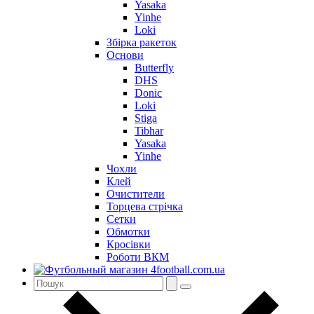
Yasaka
Yinhe
Loki
Збірка ракеток
Основи
Butterfly
DHS
Donic
Loki
Stiga
Tibhar
Yasaka
Yinhe
Чохли
Клей
Очистители
Торцева стрічка
Сетки
Обмотки
Кросівки
Роботи ВКМ