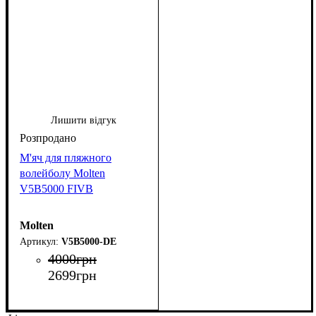
Лишити відгук
М'яч для пляжного
волейболу Molten
V5B5000 FIVB
Molten
V5B5000-DE
4000
грн
2699
грн