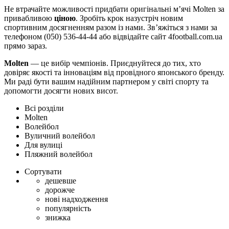
Не втрачайте можливості придбати оригінальні м’ячі Molten за
привабливою
ціною
. Зробіть крок назустріч новим
спортивним досягненням разом із нами. Зв’яжіться з нами за
телефоном (050) 536-44-44 або відвідайте сайт 4football.com.ua
прямо зараз.
Molten
— це вибір чемпіонів. Приєднуйтеся до тих, хто
довіряє якості та інноваціям від провідного японського бренду.
Ми раді бути вашим надійним партнером у світі спорту та
допомогти досягти нових висот.
Всі розділи
Molten
Волейбол
Вуличний волейбол
Для вулиці
Пляжний волейбол
Сортувати
дешевше
дорожче
нові надходження
популярність
знижка