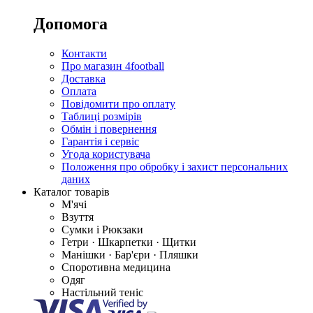
Допомога
Контакти
Про магазин 4football
Доставка
Оплата
Повідомити про оплату
Таблиці розмірів
Обмін і повернення
Гарантія і сервіс
Угода користувача
Положення про обробку і захист персональних
даних
Каталог товарів
М'ячі
Взуття
Сумки і Рюкзаки
Гетри · Шкарпетки · Щитки
Манішки · Бар'єри · Пляшки
Споротивна медицина
Одяг
Настільний теніс