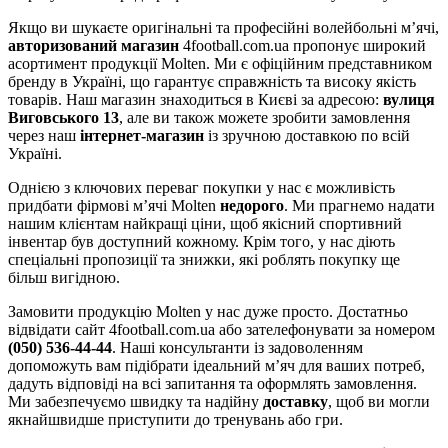
Якщо ви шукаєте оригінальні та професійні волейбольні м’ячі,
авторизований магазин
4football.com.ua пропонує широкий
асортимент продукції Molten. Ми є офіційним представником
бренду в Україні, що гарантує справжність та високу якість
товарів. Наш магазин знаходиться в Києві за адресою:
вулиця
Виговського 13
, але ви також можете зробити замовлення
через наш
інтернет-магазин
із зручною доставкою по всій
Україні.
Однією з ключових переваг покупки у нас є можливість
придбати фірмові м’ячі Molten
недорого
. Ми прагнемо надати
нашим клієнтам найкращі ціни, щоб якісний спортивний
інвентар був доступний кожному. Крім того, у нас діють
спеціальні пропозиції та знижки, які роблять покупку ще
більш вигідною.
Замовити продукцію Molten у нас дуже просто. Достатньо
відвідати сайт 4football.com.ua або зателефонувати за номером
(050) 536-44-44
. Наші консультанти із задоволенням
допоможуть вам підібрати ідеальний м’яч для ваших потреб,
дадуть відповіді на всі запитання та оформлять замовлення.
Ми забезпечуємо швидку та надійну
доставку
, щоб ви могли
якнайшвидше приступити до тренувань або гри.