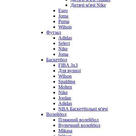
Дитячі м'ячі Nike
Euro
Joma
Puma
Wilson
Футзал
Adidas
Select
Nike
Joma
Баскетбол
FIBA 3x3
Для вулиці
Wilson
Spalding
Molten
Nike
Jordan
Adidas
NBA Баскетбольні м'ячі
Волейбол
Пляжний волейбол
Вуличний волейбол
Mikasa