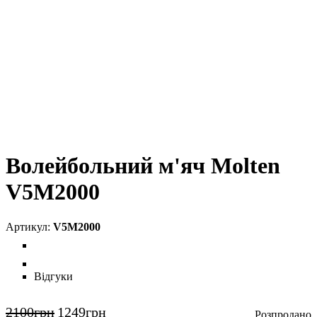
Волейбольний м'яч Molten
V5M2000
V5M2000
Відгуки
2100
грн
1249
грн