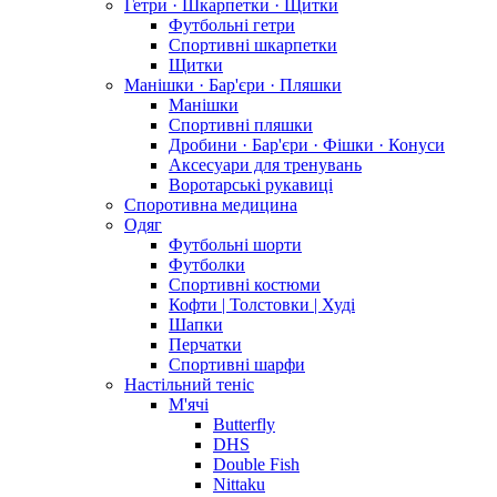
Гетри · Шкарпетки · Щитки
Футбольні гетри
Спортивні шкарпетки
Щитки
Манішки · Бар'єри · Пляшки
Манішки
Спортивні пляшки
Дробини · Бар'єри · Фішки · Конуси
Аксесуари для тренувань
Воротарські рукавиці
Споротивна медицина
Одяг
Футбольні шорти
Футболки
Спортивні костюми
Кофти | Толстовки | Худі
Шапки
Перчатки
Спортивні шарфи
Настільний теніс
М'ячі
Butterfly
DHS
Double Fish
Nittaku