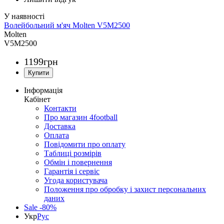
Волейбольний м'яч Molten V5M2500
Molten
V5M2500
1199
грн
Інформація
Кабінет
Контакти
Про магазин 4football
Доставка
Оплата
Повідомити про оплату
Таблиці розмірів
Обмін і повернення
Гарантія і сервіс
Угода користувача
Положення про обробку і захист персональних
даних
Sale -80%
Укр
Рус