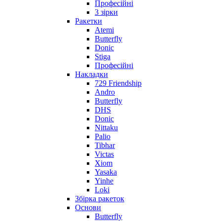
Професійні
3 зірки
Ракетки
Atemi
Butterfly
Donic
Stiga
Професійні
Накладки
729 Friendship
Andro
Butterfly
DHS
Donic
Nittaku
Palio
Tibhar
Victas
Xiom
Yasaka
Yinhe
Loki
Збірка ракеток
Основи
Butterfly