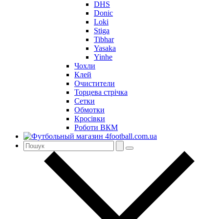
DHS
Donic
Loki
Stiga
Tibhar
Yasaka
Yinhe
Чохли
Клей
Очистители
Торцева стрічка
Сетки
Обмотки
Кросівки
Роботи ВКМ