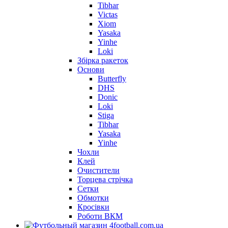
Tibhar
Victas
Xiom
Yasaka
Yinhe
Loki
Збірка ракеток
Основи
Butterfly
DHS
Donic
Loki
Stiga
Tibhar
Yasaka
Yinhe
Чохли
Клей
Очистители
Торцева стрічка
Сетки
Обмотки
Кросівки
Роботи ВКМ