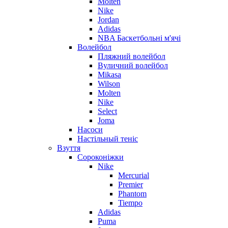
Molten
Nike
Jordan
Adidas
NBA Баскетбольні м'ячі
Волейбол
Пляжний волейбол
Вуличний волейбол
Mikasa
Wilson
Molten
Nike
Select
Joma
Насоси
Настільный теніс
Взуття
Сороконіжки
Nike
Mercurial
Premier
Phantom
Tiempo
Adidas
Puma