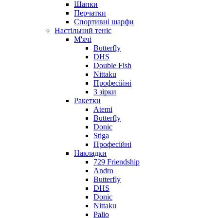
Шапки
Перчатки
Спортивні шарфи
Настільний теніс
М'ячі
Butterfly
DHS
Double Fish
Nittaku
Професійні
3 зірки
Ракетки
Atemi
Butterfly
Donic
Stiga
Професійні
Накладки
729 Friendship
Andro
Butterfly
DHS
Donic
Nittaku
Palio