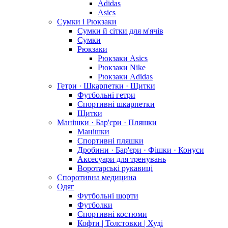
Adidas
Asics
Сумки і Рюкзаки
Сумки й сітки для м'ячів
Сумки
Рюкзаки
Рюкзаки Asics
Рюкзаки Nike
Рюкзаки Adidas
Гетри · Шкарпетки · Щитки
Футбольні гетри
Спортивні шкарпетки
Щитки
Манішки · Бар'єри · Пляшки
Манішки
Спортивні пляшки
Дробини · Бар'єри · Фішки · Конуси
Аксесуари для тренувань
Воротарські рукавиці
Споротивна медицина
Одяг
Футбольні шорти
Футболки
Спортивні костюми
Кофти | Толстовки | Худі