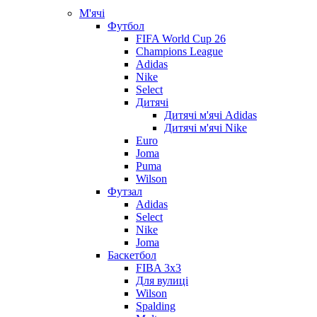
М'ячі
Футбол
FIFA World Cup 26
Champions League
Adidas
Nike
Select
Дитячі
Дитячі м'ячі Adidas
Дитячі м'ячі Nike
Euro
Joma
Puma
Wilson
Футзал
Adidas
Select
Nike
Joma
Баскетбол
FIBA 3x3
Для вулиці
Wilson
Spalding