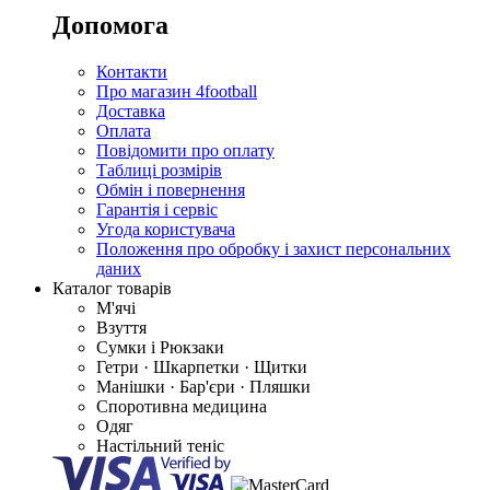
Допомога
Контакти
Про магазин 4football
Доставка
Оплата
Повідомити про оплату
Таблиці розмірів
Обмін і повернення
Гарантія і сервіс
Угода користувача
Положення про обробку і захист персональних
даних
Каталог товарів
М'ячі
Взуття
Сумки і Рюкзаки
Гетри · Шкарпетки · Щитки
Манішки · Бар'єри · Пляшки
Споротивна медицина
Одяг
Настільний теніс