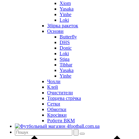
Xiom
Yasaka
Yinhe
Loki
Збірка ракеток
Основи
Butterfly
DHS
Donic
Loki
Stiga
Tibhar
Yasaka
Yinhe
Чохли
Клей
Очистители
Торцева стрічка
Сетки
Обмотки
Кросівки
Роботи ВКМ