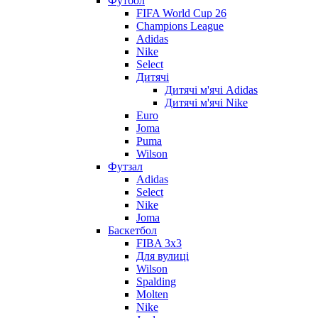
Футбол
FIFA World Cup 26
Champions League
Adidas
Nike
Select
Дитячі
Дитячі м'ячі Adidas
Дитячі м'ячі Nike
Euro
Joma
Puma
Wilson
Футзал
Adidas
Select
Nike
Joma
Баскетбол
FIBA 3x3
Для вулиці
Wilson
Spalding
Molten
Nike