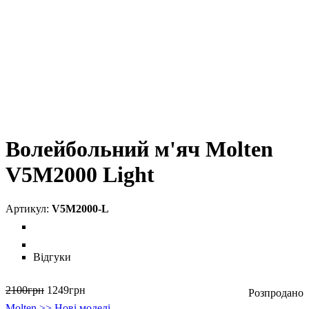
Волейбольний м'яч Molten
V5M2000 Light
V5M2000-L
Відгуки
2100
грн
1249
грн
Molten >> Нові моделі