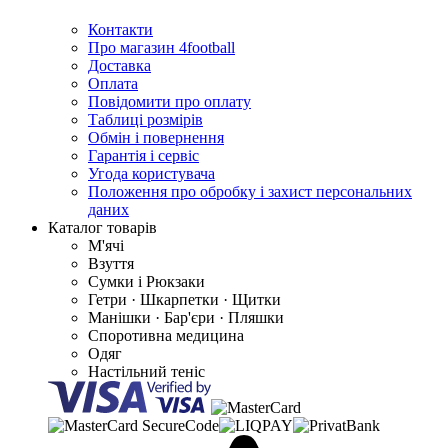
Контакти
Про магазин 4football
Доставка
Оплата
Повідомити про оплату
Таблиці розмірів
Обмін і повернення
Гарантія і сервіс
Угода користувача
Положення про обробку і захист персональних
даних
Каталог товарів
М'ячі
Взуття
Сумки і Рюкзаки
Гетри · Шкарпетки · Щитки
Манішки · Бар'єри · Пляшки
Споротивна медицина
Одяг
Настільний теніс