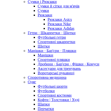
Сумки і Рюкзаки
Сумки й сітки для м'ячів
Сумки
Рюкзаки
Рюкзаки Asics
Рюкзаки Nike
Рюкзаки Adidas
Гетри · Шкарпетки · Щитки
Футбольні гетри
Спортивні шкарпетки
Щитки
Манішки · Бар'єри · Пляшки
Манішки
Спортивні пляшки
Дробини · Бар'єри · Фішки · Конуси
Аксесуари для тренувань
Воротарські рукавиці
Споротивна медицина
Одяг
Футбольні шорти
Футболки
Спортивні костюми
Кофти | Толстовки | Худі
Шапки
Перчатки