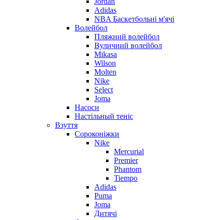
Jordan
Adidas
NBA Баскетбольні м'ячі
Волейбол
Пляжний волейбол
Вуличний волейбол
Mikasa
Wilson
Molten
Nike
Select
Joma
Насоси
Настільный теніс
Взуття
Сороконіжки
Nike
Mercurial
Premier
Phantom
Tiempo
Adidas
Puma
Joma
Дитячі