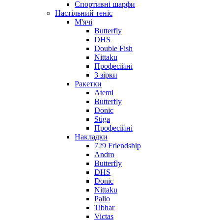
Спортивні шарфи
Настільний теніс
М'ячі
Butterfly
DHS
Double Fish
Nittaku
Професійні
3 зірки
Ракетки
Atemi
Butterfly
Donic
Stiga
Професійні
Накладки
729 Friendship
Andro
Butterfly
DHS
Donic
Nittaku
Palio
Tibhar
Victas