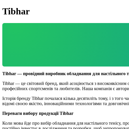
Tibhar
Tibhar — провідний виробник обладнання для настільного т
Tibhar — це світовий бренд, який асоціюється з високоякісним 
професійних спортсменів та любителів. Наша компанія є авториз
Історія бренду Tibhar почалася кілька десятиліть тому, і з того 
відомі своєю якістю, інноваційними технологіями та довговічн
Переваги вибору продукції Tibhar
Коли мова йде про вибір обладнання для настільного тенісу, пр
постійно інвестує в дослідження та розробки, щоб запропонува