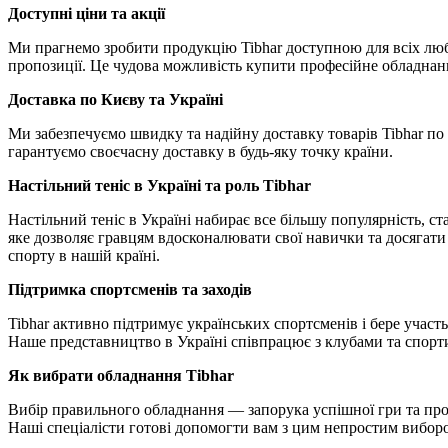
Доступні ціни та акції
Ми прагнемо зробити продукцію Tibhar доступною для всіх любите
пропозиції. Це чудова можливість купити професійне обладнання
Доставка по Києву та Україні
Ми забезпечуємо швидку та надійну доставку товарів Tibhar по
гарантуємо своєчасну доставку в будь-яку точку країни.
Настільний теніс в Україні та роль Tibhar
Настільний теніс в Україні набирає все більшу популярність, с
яке дозволяє гравцям вдосконалювати свої навички та досягати н
спорту в нашій країні.
Підтримка спортсменів та заходів
Tibhar активно підтримує українських спортсменів і бере участь 
Наше представництво в Україні співпрацює з клубами та спорт
Як вибрати обладнання Tibhar
Вибір правильного обладнання — запорука успішної гри та прог
Наші спеціалісти готові допомогти вам з цим непростим вибор