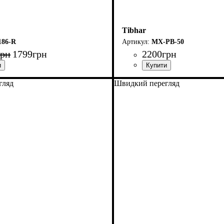
Tibhar
186-R
MX-PB-50
грн
1799
грн
2200
грн
гляд
Швидкий перегляд