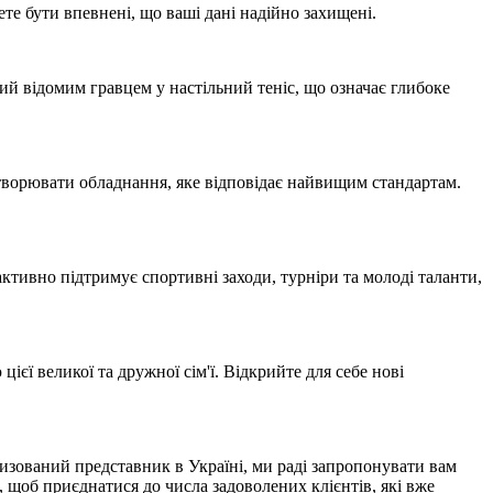
е бути впевнені, що ваші дані надійно захищені.
ний відомим гравцем у настільний теніс, що означає глибоке
створювати обладнання, яке відповідає найвищим стандартам.
активно підтримує спортивні заходи, турніри та молоді таланти,
ієї великої та дружної сім'ї. Відкрийте для себе нові
ризований представник в Україні, ми раді запропонувати вам
 щоб приєднатися до числа задоволених клієнтів, які вже