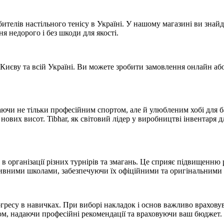
лів настільного тенісу в Україні. У нашому магазині ви знайдете
 недорого і без шкоди для якості.
 Києву та всій Україні. Ви можете зробити замовлення онлайн або
таючи не тільки професійним спортом, але й улюбленим хобі для ба
ових висот. Tibhar, як світовий лідер у виробництві інвентаря дл
в організації різних турнірів та змагань. Це сприяє підвищенню р
ивними школами, забезпечуючи їх офіційними та оригінальними 
ресу в навичках. При виборі накладок і основ важливо враховува
ом, надаючи професійні рекомендації та враховуючи ваш бюджет.