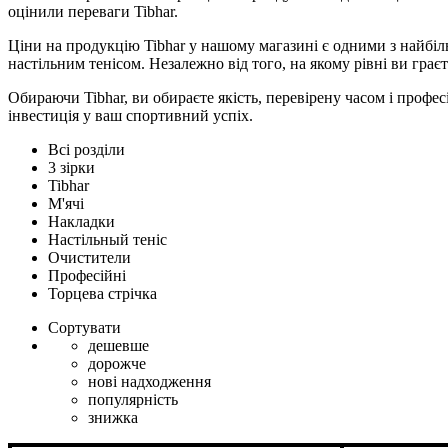
оцінили переваги Tibhar.
Ціни на продукцію Tibhar у нашому магазині є одними з найбі
настільним тенісом. Незалежно від того, на якому рівні ви граєт
Обираючи Tibhar, ви обираєте якість, перевірену часом і профе
інвестиція у ваш спортивний успіх.
Всі розділи
3 зірки
Tibhar
М'ячі
Накладки
Настільный теніс
Очистители
Професійні
Торцева стрічка
Сортувати
дешевше
дорожче
нові надходження
популярність
знижка