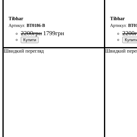
Tibhar
Tibhar
BT0186-B
BT0
2200
грн
1799
грн
2200
Швидкий перегляд
Швидкий пере