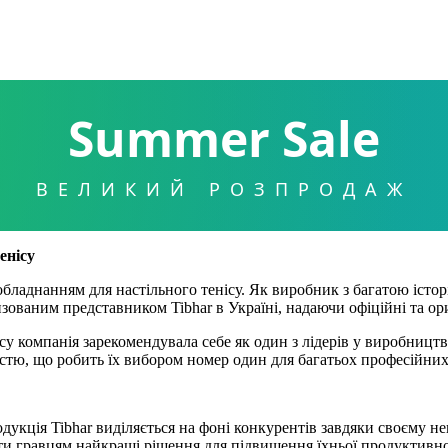
Summer Sale
ВЕЛИКИЙ РОЗПРОДАЖ
енісу
обладнанням для настільного тенісу. Як виробник з багатою істо
ованим представником Tibhar в Україні, надаючи офіційні та ориг
часу компанія зарекомендувала себе як один з лідерів у виробництв
істю, що робить їх вибором номер один для багатьох професійних
одукція Tibhar виділяється на фоні конкурентів завдяки своєму 
ти гравцям найкращі рішення для підвищення їхньої продуктивнос