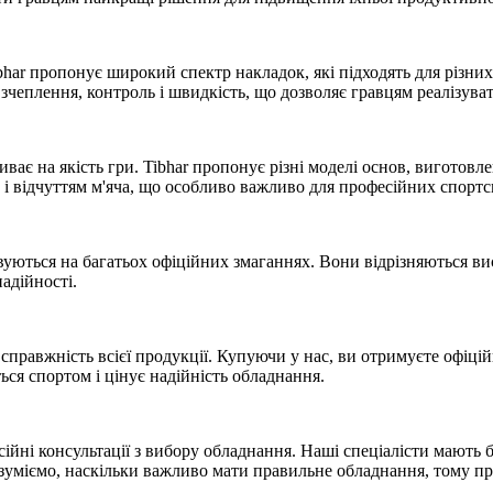
har пропонує широкий спектр накладок, які підходять для різни
 зчеплення, контроль і швидкість, що дозволяє гравцям реалізува
є на якість гри. Tibhar пропонує різні моделі основ, виготовле
 і відчуттям м'яча, що особливо важливо для професійних спортс
уються на багатьох офіційних змаганнях. Вони відрізняються вис
надійності.
справжність всієї продукції. Купуючи у нас, ви отримуєте офіцій
ся спортом і цінує надійність обладнання.
ійні консультації з вибору обладнання. Наші спеціалісти мають б
 розуміємо, наскільки важливо мати правильне обладнання, тому п