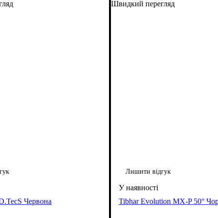
гляд
Швидкий перегляд
гук
Лишити відгук
 D.TecS Червона
Tibhar Evolution MX-P 50° Чо