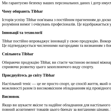
Ми гарантуємо безпеку ваших персональних даних і дотр имуємо
Чому обирають Tibhar
Історія успіху Tibhar пов'язана з постійним прагненням до дос
розуміння вимог і очікувань професіоналів. Це відображається 
Інновації та технології
Tibhar постійно впроваджує інновації у свою продукцію. Викор
Це підтверджується численними нагородами та визнанням з бок
Спільнота Tibhar
Обираючи продукцію Tibhar, ви стаєте частиною великої міжнаро
сприяючи розвитку цього захоплюючого виду спорту.
Приєднуйтесь до світу Tibhar
Настільний теніс — це не просто спорт, це спосіб життя, який об
можливості разом із високоякісним обладнанням від провідног
Висновок
Якщо ви шукаєте якісне та надійне обладнання для настільного 
повний асортимент товарів цього бренду за вигідними цінами. 