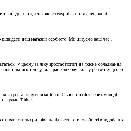
 вигідні ціни, а також регулярні акції та спеціальні
 відвідати наш магазин особисто. Ми цінуємо ваш час і
гатьох. У цьому зв'язку зростає попит на якісне обладнання,
я настільного тенісу, відіграє ключову роль у розвитку цього
івня гри та популяризації настільного тенісу серед молоді.
товарами Tibhar.
ти ваш стиль гри, рівень підготовки та особисті вподобання.