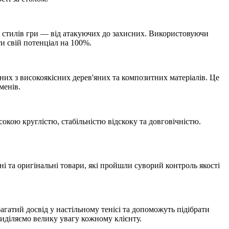
х стилів гри — від атакуючих до захисних. Використовуючи
ти свій потенціал на 100%.
них з високоякісних дерев'яних та композитних матеріалів. Це
менів.
окою круглістю, стабільністю відскоку та довговічністю.
ні та оригінальні товари, які пройшли суворий контроль якості
агатий досвід у настільному тенісі та допоможуть підібрати
риділяємо велику увагу кожному клієнту.