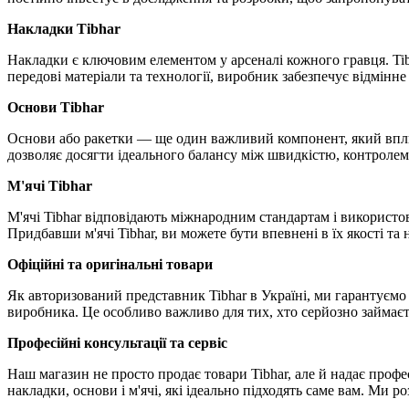
Накладки Tibhar
Накладки є ключовим елементом у арсеналі кожного гравця. Tib
передові матеріали та технології, виробник забезпечує відмінне
Основи Tibhar
Основи або ракетки — ще один важливий компонент, який вплива
дозволяє досягти ідеального балансу між швидкістю, контролем
М'ячі Tibhar
М'ячі Tibhar відповідають міжнародним стандартам і використов
Придбавши м'ячі Tibhar, ви можете бути впевнені в їх якості та 
Офіційні та оригінальні товари
Як авторизований представник Tibhar в Україні, ми гарантуємо 
виробника. Це особливо важливо для тих, хто серйозно займаєть
Професійні консультації та сервіс
Наш магазин не просто продає товари Tibhar, але й надає профес
накладки, основи і м'ячі, які ідеально підходять саме вам. Ми