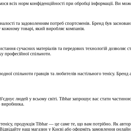
ся всіх норм конфіденційності при обробці інформації. Ви может
коналості та задоволенням потреб спортсменів. Бренд був заснова
у кожному товарі, який виробляє компанія.
истання сучасних матеріалів та передових технологій дозволяє 
у професійної спільноти.
дної спільноти гравців та любителів настільного тенісу. Бренд 
'єднує людей у всьому світі. Tibhar запрошує вас стати частиною ц
о виробника.
тенісу, продукція Tibhar — це саме те, що вам потрібно. Як авто
Відвідайте наш магазин у Києві або оформіть замовлення онлайн,