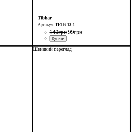
Tibhar
TETB-12-1
140
грн
99
грн
Швидкий перегляд