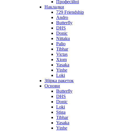
Професійні
Накладки
729 Friendship
Andro
Butterfly
DHS
Donic
Nittaku
Palio
Tibhar
Victas
Xiom
Yasaka
Yinhe
Loki
Збірка ракеток
Основи
Butterfly
DHS
Donic
Loki
Stiga
Tibhar
Yasaka
Yinhe