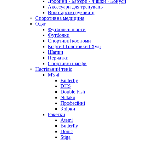
Дробини · Бар'єри · Фішки · Конуси
Аксесуари для тренувань
Воротарські рукавиці
Споротивна медицина
Одяг
Футбольні шорти
Футболки
Спортивні костюми
Кофти | Толстовки | Худі
Шапки
Перчатки
Спортивні шарфи
Настільний теніс
М'ячі
Butterfly
DHS
Double Fish
Nittaku
Професійні
3 зірки
Ракетки
Atemi
Butterfly
Donic
Stiga