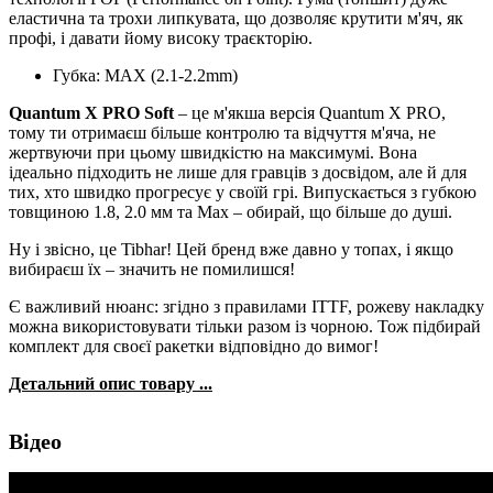
еластична та трохи липкувата, що дозволяє крутити м'яч, як
профі, і давати йому високу траєкторію.
Губка: MAX (2.1-2.2mm)
Quantum X PRO Soft
– це м'якша версія Quantum X PRO,
тому ти отримаєш більше контролю та відчуття м'яча, не
жертвуючи при цьому швидкістю на максимумі. Вона
ідеально підходить не лише для гравців з досвідом, але й для
тих, хто швидко прогресує у своїй грі. Випускається з губкою
товщиною 1.8, 2.0 мм та Max – обирай, що більше до душі.
Ну і звісно, це Tibhar! Цей бренд вже давно у топах, і якщо
вибираєш їх – значить не помилишся!
Є важливий нюанс: згідно з правилами ITTF, рожеву накладку
можна використовувати тільки разом із чорною. Тож підбирай
комплект для своєї ракетки відповідно до вимог!
Детальний опис товару ...
Відео