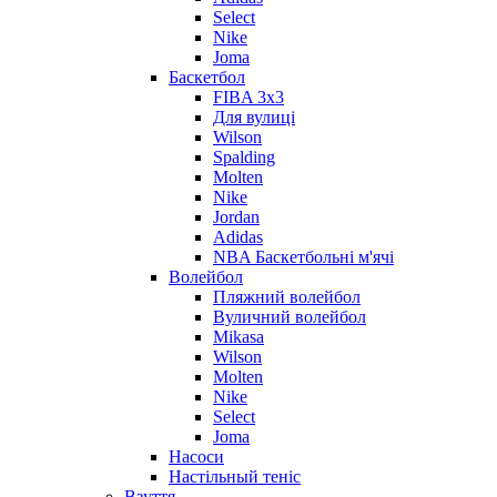
Select
Nike
Joma
Баскетбол
FIBA 3x3
Для вулиці
Wilson
Spalding
Molten
Nike
Jordan
Adidas
NBA Баскетбольні м'ячі
Волейбол
Пляжний волейбол
Вуличний волейбол
Mikasa
Wilson
Molten
Nike
Select
Joma
Насоси
Настільный теніс
Взуття