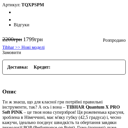
TQXPSPM
Відгуки
2200
грн
1799
грн
Tibhar >> Нові моделі
Замовити
Доставка:
Кредит:
Опис
Ти ж знаєш, що для класної гри потрібні правильні
інструменти, так? А ось і вона –
TIBHAR Quantum X PRO
Soft PINK
– це твоя нова суперзброя! Ця рожевенька красуня,
зроблена в Німеччині, має м'яку губку (42,5 градуса) і, чесно
кажучи, ідеально поєднує швидкість та обертання завдяки
технології POP (Performance on Point). Гума (топшит) дуже