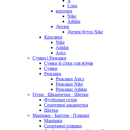
X
Copa
копочки
Nike
Adidas
Дитячі
Дитячі бутси Nike
Кросівки
Nike
Adidas
Asics
Сумки і Рюкзаки
Сумки й сітки для м'ячів
Сумки
Рюкзаки
Рюкзаки Asics
Рюкзаки Nike
Рюкзаки Adidas
Гетри · Шкарпетки · Щитки
Футбольні гетри
Спортивні шкарпетки
Щитки
Манішки · Бар'єри · Пляшки
Манішки
Спортивні пляшки