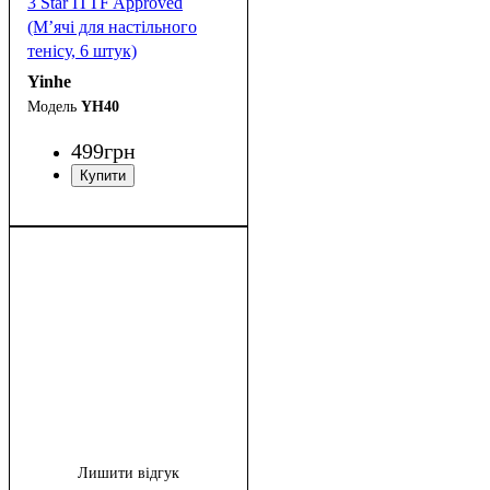
3 Star ITTF Approved
(М’ячі для настільного
тенісу, 6 штук)
Yinhe
YH40
499
грн
Лишити відгук