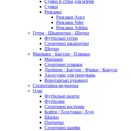
Сумки й сітки для м'ячів
Сумки
Рюкзаки
Рюкзаки Asics
Рюкзаки Nike
Рюкзаки Adidas
Гетри · Шкарпетки · Щитки
Футбольні гетри
Спортивні шкарпетки
Щитки
Манішки · Бар'єри · Пляшки
Манішки
Спортивні пляшки
Дробини · Бар'єри · Фішки · Конуси
Аксесуари для тренувань
Воротарські рукавиці
Споротивна медицина
Одяг
Футбольні шорти
Футболки
Спортивні костюми
Кофти | Толстовки | Худі
Шапки
Перчатки
Спортивні шарфи