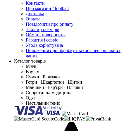
Контакти
Про магазин 4football
Доставка
Оплата
Повідомити про оплату
Таблиці розмірів
Обмін і повернення
Гарантія і сервіс
Угода користувача
Положення про обробку і захист персональних
даних
Каталог товарів
М'ячі
Взуття
Сумки і Рюкзаки
Гетри · Шкарпетки · Щитки
Манішки · Бар'єри · Пляшки
Споротивна медицина
Одяг
Настільний теніс