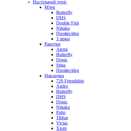
Настільний теніс
М'ячі
Butterfly
DHS
Double Fish
Nittaku
Професійні
3 зірки
Ракетки
Atemi
Butterfly
Donic
Stiga
Професійні
Накладки
729 Friendship
Andro
Butterfly
DHS
Donic
Nittaku
Palio
Tibhar
Victas
Xiom