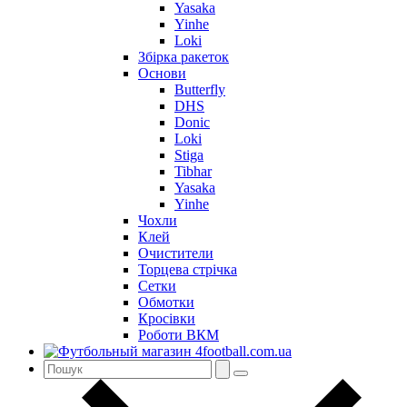
Yasaka
Yinhe
Loki
Збірка ракеток
Основи
Butterfly
DHS
Donic
Loki
Stiga
Tibhar
Yasaka
Yinhe
Чохли
Клей
Очистители
Торцева стрічка
Сетки
Обмотки
Кросівки
Роботи ВКМ