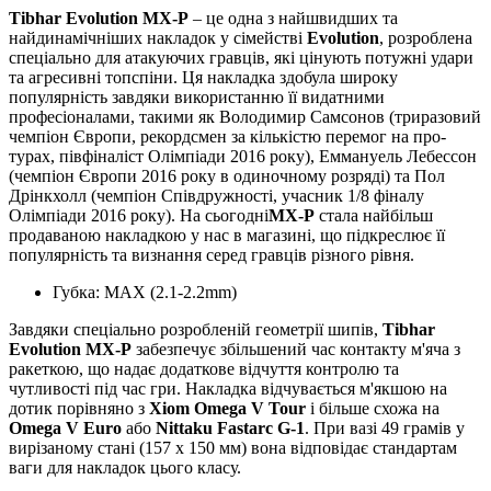
Tibhar Evolution MX-P
– це одна з найшвидших та
найдинамічніших накладок у сімействі
Evolution
, розроблена
спеціально для атакуючих гравців, які цінують потужні удари
та агресивні топспіни. Ця накладка здобула широку
популярність завдяки використанню її видатними
професіоналами, такими як Володимир Самсонов (триразовий
чемпіон Європи, рекордсмен за кількістю перемог на про-
турах, півфіналіст Олімпіади 2016 року), Еммануель Лебессон
(чемпіон Європи 2016 року в одиночному розряді) та Пол
Дрінкхолл (чемпіон Співдружності, учасник 1/8 фіналу
Олімпіади 2016 року). На сьогодні
MX-P
стала найбільш
продаваною накладкою у нас в магазині, що підкреслює її
популярність та визнання серед гравців різного рівня.
Губка: MAX (2.1-2.2mm)
Завдяки спеціально розробленій геометрії шипів,
Tibhar
Evolution MX-P
забезпечує збільшений час контакту м'яча з
ракеткою, що надає додаткове відчуття контролю та
чутливості під час гри. Накладка відчувається м'якшою на
дотик порівняно з
Xiom Omega V Tour
і більше схожа на
Omega V Euro
або
Nittaku Fastarc G-1
. При вазі 49 грамів у
вирізаному стані (157 x 150 мм) вона відповідає стандартам
ваги для накладок цього класу.