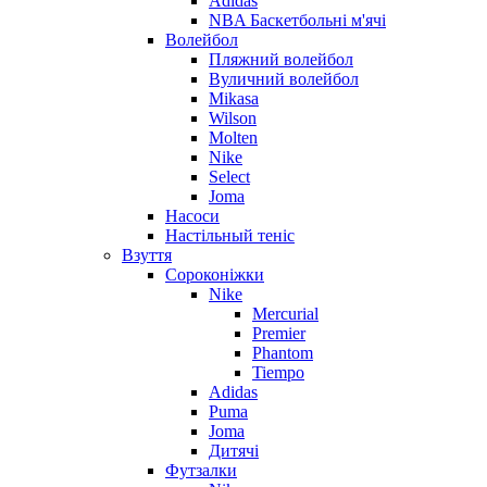
Adidas
NBA Баскетбольні м'ячі
Волейбол
Пляжний волейбол
Вуличний волейбол
Mikasa
Wilson
Molten
Nike
Select
Joma
Насоси
Настільный теніс
Взуття
Сороконіжки
Nike
Mercurial
Premier
Phantom
Tiempo
Adidas
Puma
Joma
Дитячі
Футзалки