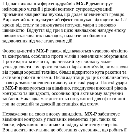
Під час виконання форхенд-драйвів
MX-P
демонструє
неймовірно чіткий і різкий контакт, супроводжуваний
приємним клацаючим звуком, що додає впевненості гравцю.
Виражений катапультуючий ефект спонукає відходити на 1-2
кроки від столу та виконувати потужні удари з високою
швидкістю. Відчуття від гри з цією накладкою нагадує епоху
швидкосклеюваних накладок, надаючи особливого
задоволення під час атакуючих дій.
Форхенд-петлі з
MX-P
також відзначаються чудовою чіткістю
та контролем, особливо проти м'ячів з невеликим обертанням.
Проте варто зазначити, що низький кут вильоту може
ускладнювати гру проти сильно підрізаних м'ячів, вимагаючи
від гравця хорошої техніки, більш відкритого кута ракетки та
активної роботи ногами. Після адаптації до цих особливостей,
гравець зможе впевнено виконувати такі удари. Плоскі удари
з
MX-P
виконуються на відмінно, поєднуючи високий рівень
контролю та швидкості, особливо при активному залученні
зап'ястя. Накладка має достатньо потужності для ефективної
гри на середній та далекій дистанціях від столу.
Незважаючи на свою високу швидкість,
MX-P
забезпечує
відмінний контроль у пасивних елементах гри, таких як
блоки, ефективно поглинаючи вхідну кінетичну енергію.
Вона досить нечутлива до обертання суперника, що робить її