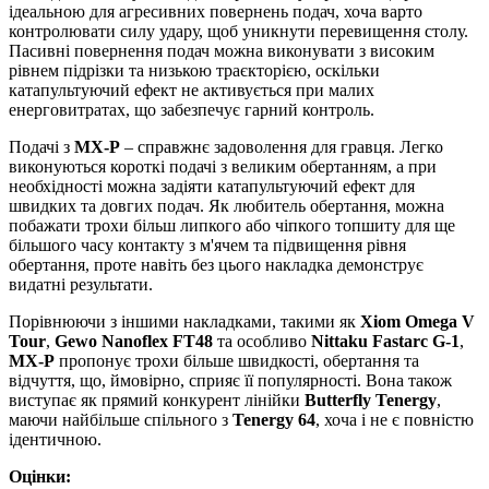
ідеальною для агресивних повернень подач, хоча варто
контролювати силу удару, щоб уникнути перевищення столу.
Пасивні повернення подач можна виконувати з високим
рівнем підрізки та низькою траєкторією, оскільки
катапультуючий ефект не активується при малих
енерговитратах, що забезпечує гарний контроль.
Подачі з
MX-P
– справжнє задоволення для гравця. Легко
виконуються короткі подачі з великим обертанням, а при
необхідності можна задіяти катапультуючий ефект для
швидких та довгих подач. Як любитель обертання, можна
побажати трохи більш липкого або чіпкого топшиту для ще
більшого часу контакту з м'ячем та підвищення рівня
обертання, проте навіть без цього накладка демонструє
видатні результати.
Порівнюючи з іншими накладками, такими як
Xiom Omega V
Tour
,
Gewo Nanoflex FT48
та особливо
Nittaku Fastarc G-1
,
MX-P
пропонує трохи більше швидкості, обертання та
відчуття, що, ймовірно, сприяє її популярності. Вона також
виступає як прямий конкурент лінійки
Butterfly Tenergy
,
маючи найбільше спільного з
Tenergy 64
, хоча і не є повністю
ідентичною.
Оцінки: