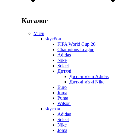
Каталог
М'ячі
Футбол
FIFA World Cup 26
Champions League
Adidas
Nike
Select
Дитячі
Дитячі м'ячі Adidas
Дитячі м'ячі Nike
Euro
Joma
Puma
Wilson
Футзал
Adidas
Select
Nike
Joma