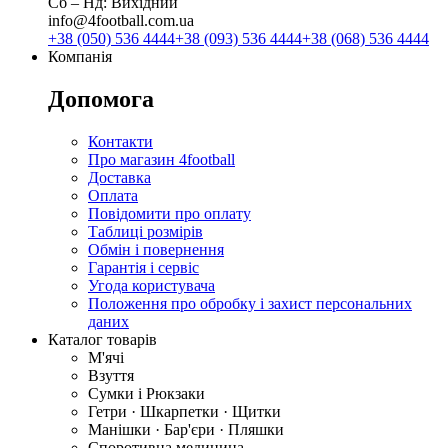
Сб ‒ Нд: Вихідний
info@4football.com.ua
+38 (050) 536 4444
+38 (093) 536 4444
+38 (068) 536 4444
Компанія
Допомога
Контакти
Про магазин 4football
Доставка
Оплата
Повідомити про оплату
Таблиці розмірів
Обмін і повернення
Гарантія і сервіс
Угода користувача
Положення про обробку і захист персональних
даних
Каталог товарів
М'ячі
Взуття
Сумки і Рюкзаки
Гетри · Шкарпетки · Щитки
Манішки · Бар'єри · Пляшки
Споротивна медицина