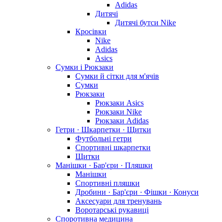
Adidas
Дитячі
Дитячі бутси Nike
Кросівки
Nike
Adidas
Asics
Сумки і Рюкзаки
Сумки й сітки для м'ячів
Сумки
Рюкзаки
Рюкзаки Asics
Рюкзаки Nike
Рюкзаки Adidas
Гетри · Шкарпетки · Щитки
Футбольні гетри
Спортивні шкарпетки
Щитки
Манішки · Бар'єри · Пляшки
Манішки
Спортивні пляшки
Дробини · Бар'єри · Фішки · Конуси
Аксесуари для тренувань
Воротарські рукавиці
Споротивна медицина