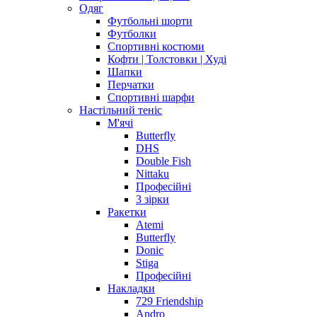
Одяг
Футбольні шорти
Футболки
Спортивні костюми
Кофти | Толстовки | Худі
Шапки
Перчатки
Спортивні шарфи
Настільний теніс
М'ячі
Butterfly
DHS
Double Fish
Nittaku
Професійні
3 зірки
Ракетки
Atemi
Butterfly
Donic
Stiga
Професійні
Накладки
729 Friendship
Andro