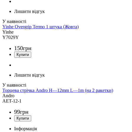
Лишити відгук
Yinhe Overgrip Termo 1 штука (Жовта)
Yinhe
Y7029Y
150
грн
Лишити відгук
Торцева стрічка Andro H—12mm L—1m (на 2 ракетки)
Andro
AET-12-1
99
грн
Інформація