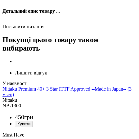
Детальний опис товару ...
Поставити питання
Покупці цього товару також
вибирають
Лишити відгук
Nittaku Premium 40+ 3 Star ITTF Approved --Made in Japan-- (3
м'ячі)
Nittaku
NB-1300
450
грн
Must Have