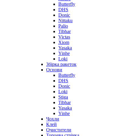
Butterfly
DHS
Donic
Nittaku
Palio
Tibhar
Victas
Xiom
Yasaka
Yinhe
Loki
Збірка ракеток
Основи
Butterfly
DHS
Donic
Loki
Stiga
Tibhar
Yasaka
Yinhe
Чохли
Клей
Очистители
Торцева стрічка