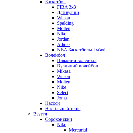
Баскетбол
FIBA 3x3
Для вулиці
Wilson
Spalding
Molten
Nike
Jordan
Adidas
NBA Баскетбольні м'ячі
Волейбол
Пляжний волейбол
Вуличний волейбол
Mikasa
Wilson
Molten
Nike
Select
Joma
Насоси
Настільный теніс
Взуття
Сороконіжки
Nike
Mercurial