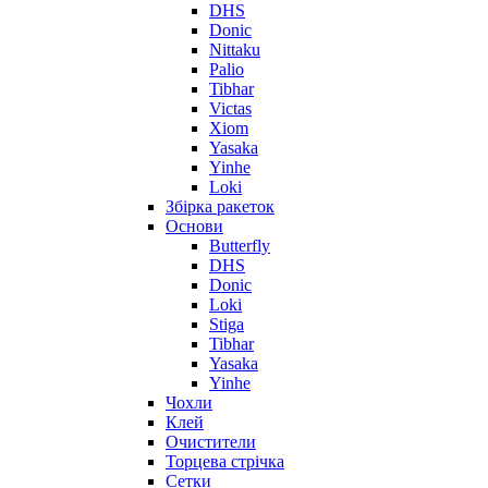
DHS
Donic
Nittaku
Palio
Tibhar
Victas
Xiom
Yasaka
Yinhe
Loki
Збірка ракеток
Основи
Butterfly
DHS
Donic
Loki
Stiga
Tibhar
Yasaka
Yinhe
Чохли
Клей
Очистители
Торцева стрічка
Сетки