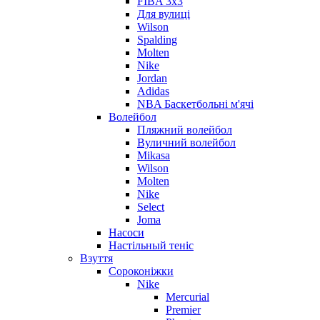
FIBA 3x3
Для вулиці
Wilson
Spalding
Molten
Nike
Jordan
Adidas
NBA Баскетбольні м'ячі
Волейбол
Пляжний волейбол
Вуличний волейбол
Mikasa
Wilson
Molten
Nike
Select
Joma
Насоси
Настільный теніс
Взуття
Сороконіжки
Nike
Mercurial
Premier