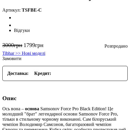
TSFBE-C
Відгуки
3000
грн
1799
грн
Tibhar >> Нові моделі
Замовити
Доставка:
Кредит:
Опис
Ось вона –
основа
Samsonov Force Pro Black Edition! Це
молодший "брат" легендарної основи Samsonov Force Pro,
тільки в стильному чорному виконанні. Сам білоруський
чемпіон Володимир Самсонов, багаторазовий чемпіон
Європи та переможець Кубка світу, особисто протестував цей