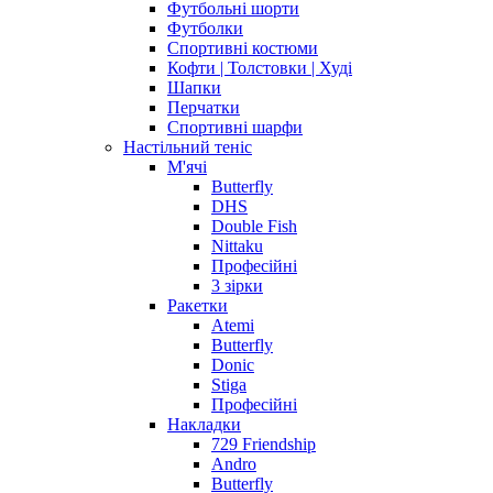
Футбольні шорти
Футболки
Спортивні костюми
Кофти | Толстовки | Худі
Шапки
Перчатки
Спортивні шарфи
Настільний теніс
М'ячі
Butterfly
DHS
Double Fish
Nittaku
Професійні
3 зірки
Ракетки
Atemi
Butterfly
Donic
Stiga
Професійні
Накладки
729 Friendship
Andro
Butterfly