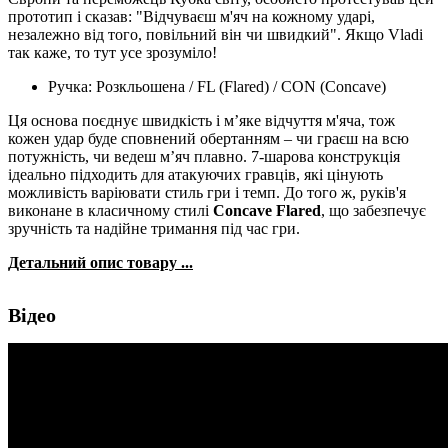
прототип і сказав: "Відчуваєш м'яч на кожному ударі,
незалежно від того, повільний він чи швидкий". Якщо Vladi
так каже, то тут усе зрозуміло!
Ручка: Розкльошена / FL (Flared) / CON (Concave)
Ця основа поєднує швидкість і м’яке відчуття м'яча, тож
кожен удар буде сповнений обертанням – чи граєш на всю
потужність, чи ведеш м’яч плавно. 7-шарова конструкція
ідеально підходить для атакуючих гравців, які цінують
можливість варіювати стиль гри і темп. До того ж, руків'я
виконане в класичному стилі
Concave Flared
, що забезпечує
зручність та надійне тримання під час гри.
Детальний опис товару ...
Відео