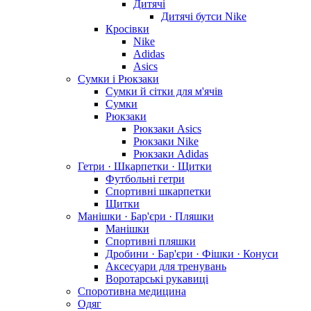
Дитячі
Дитячі бутси Nike
Кросівки
Nike
Adidas
Asics
Сумки і Рюкзаки
Сумки й сітки для м'ячів
Сумки
Рюкзаки
Рюкзаки Asics
Рюкзаки Nike
Рюкзаки Adidas
Гетри · Шкарпетки · Щитки
Футбольні гетри
Спортивні шкарпетки
Щитки
Манішки · Бар'єри · Пляшки
Манішки
Спортивні пляшки
Дробини · Бар'єри · Фішки · Конуси
Аксесуари для тренувань
Воротарські рукавиці
Споротивна медицина
Одяг