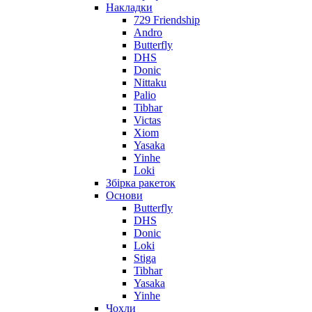
Накладки
729 Friendship
Andro
Butterfly
DHS
Donic
Nittaku
Palio
Tibhar
Victas
Xiom
Yasaka
Yinhe
Loki
Збірка ракеток
Основи
Butterfly
DHS
Donic
Loki
Stiga
Tibhar
Yasaka
Yinhe
Чохли