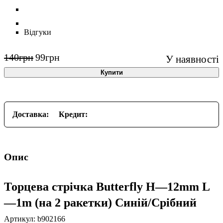
Відгуки
140
грн
99
грн
Купити
Доставка:
Кредит:
Опис
Торцева стрічка Butterfly H—12mm L
—1m (на 2 ракетки) Синій/Срібний
Артикул: b902166