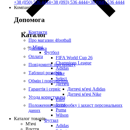
+38 (050) 536 4444
+38 (093) 536 4444
+38 (068) 536 4444
Компанія
Допомога
Контакти
Каталог
Про магазин 4football
М'ячі
Доставка
Футбол
Оплата
FIFA World Cup 26
Champions League
Повідомити про оплату
Adidas
Таблиці розмірів
Nike
Select
Обмін і повернення
Дитячі
Гарантія і сервіс
Дитячі м'ячі Adidas
Дитячі м'ячі Nike
Угода користувача
Euro
Joma
Положення про обробку і захист персональних
Puma
даних
Wilson
Каталог товарів
Футзал
М'ячі
Adidas
Взуття