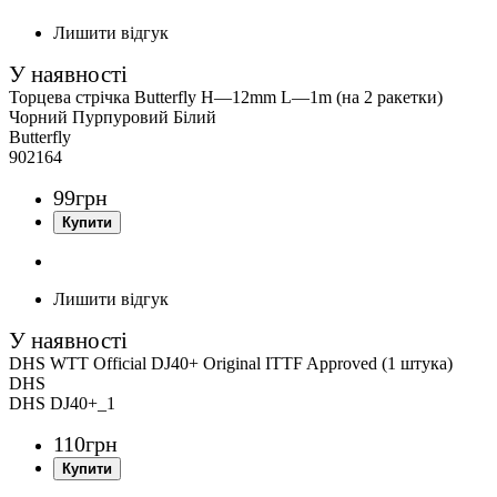
Лишити відгук
Торцева стрічка Butterfly H—12mm L—1m (на 2 ракетки)
Чорний Пурпуровий Білий
Butterfly
902164
99
грн
Лишити відгук
DHS WTT Official DJ40+ Original ITTF Approved (1 штука)
DHS
DHS DJ40+_1
110
грн