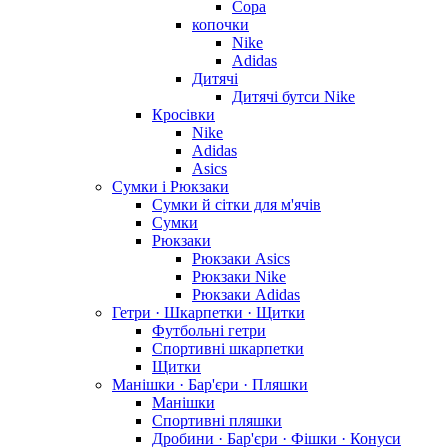
Copa
копочки
Nike
Adidas
Дитячі
Дитячі бутси Nike
Кросівки
Nike
Adidas
Asics
Сумки і Рюкзаки
Сумки й сітки для м'ячів
Сумки
Рюкзаки
Рюкзаки Asics
Рюкзаки Nike
Рюкзаки Adidas
Гетри · Шкарпетки · Щитки
Футбольні гетри
Спортивні шкарпетки
Щитки
Манішки · Бар'єри · Пляшки
Манішки
Спортивні пляшки
Дробини · Бар'єри · Фішки · Конуси