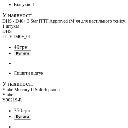
Відгуків:
1
DHS - D40+ 3 Star ITTF Approved (М’яч для настільного тенісу,
1 штука)
DHS
ITTF-D40+_01
49
грн
Лишити відгук
Yinhe Mercury II Soft Червона
Yinhe
Y9021S-R
350
грн