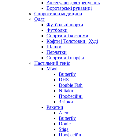
Аксесуари для тренувань
Воротарські рукавиці
Споротивна медицина
Одяг
Футбольні шорти
Футболки
Спортивні костюми
Кофти | Толстовки | Худі
Шапки
Перчатки
Спортивні шарфи
Настільний теніс
М'ячі
Butterfly
DHS
Double Fish
Nittaku
Професійні
3 зірки
Ракетки
Atemi
Butterfly
Donic
Stiga
Професійні