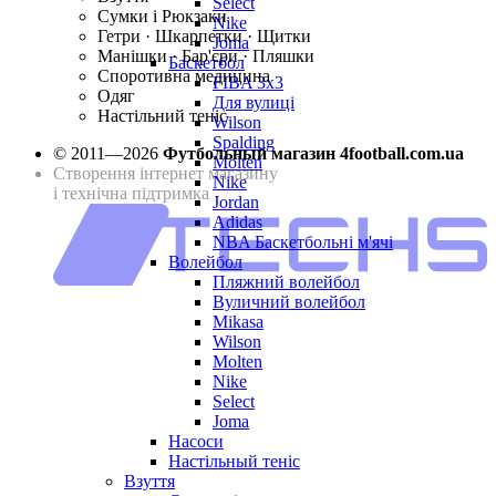
Select
Сумки і Рюкзаки
Nike
Гетри · Шкарпетки · Щитки
Joma
Манішки · Бар'єри · Пляшки
Баскетбол
Споротивна медицина
FIBA 3x3
Одяг
Для вулиці
Настільний теніс
Wilson
Spalding
© 2011—2026
Футбольный магазин 4football.com.ua
Molten
Створення інтернет магазину
Nike
і технічна підтримка
Jordan
Adidas
NBA Баскетбольні м'ячі
Волейбол
Пляжний волейбол
Вуличний волейбол
Mikasa
Wilson
Molten
Nike
Select
Joma
Насоси
Настільный теніс
Взуття