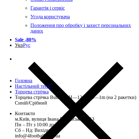
Гарантія і сервіс
Угода користувача
Положення про обробку і захист персональних
даних
Sale -80%
Укр
Рус
Каталог
Головна
Настільний теніс
Торцева стрічка
Торцева стрічка Butterfly H—12mm L—1m (на 2 ракетки)
Синій/Срібний
Контакти
м.Київ, вулиця Івана Виговського, 13
Пн ‒ Пт з 10:00 до 18:00
Сб ‒ Нд: Вихідний
info@4football.com.ua