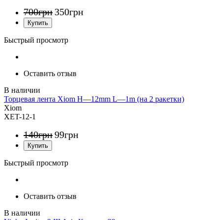
700
грн
350
грн
Быстрый просмотр
Оставить отзыв
Торцевая лента Xiom H—12mm L—1m (на 2 ракетки)
Xiom
XET-12-1
140
грн
99
грн
Быстрый просмотр
Оставить отзыв