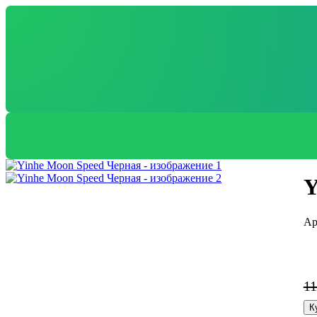
Y
1
К