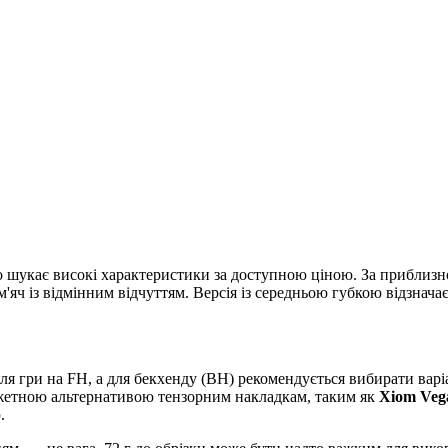
о шукає високі характеристики за доступною ціною. За приблизн
яч із відмінним відчуттям. Версія із середньою губкою відзнача
ля гри на FH, а для бекхенду (BH) рекомендується вибирати варі
етною альтернативою тензорним накладкам, таким як
Xiom Veg
.