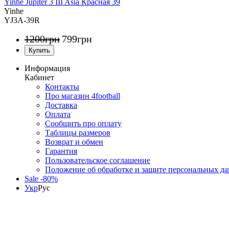
Yinhe Jupiter 3 III Asia Красная 39
Yinhe
YJ3A-39R
1200
грн
799
грн
Информация
Кабинет
Контакты
Про магазин 4football
Доставка
Оплата
Сообщить про оплату
Таблицы размеров
Возврат и обмен
Гарантия
Пользовательское соглашение
Положение об обработке и защите персональных д
Sale -80%
Укр
Рус