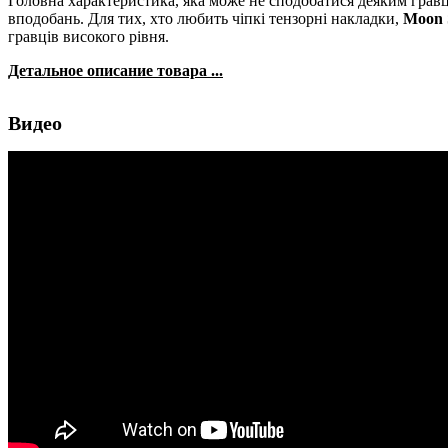
Головна характеристика, яка може не сподобатися деяким гравц
вподобань. Для тих, хто любить чіпкі тензорні накладки,
Moon 
гравців високого рівня.
Детальное описание товара ...
Видео