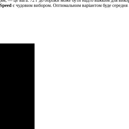
ям, — це вага. 72 г до обрізки може бути надто важким для вико
Speed
є чудовим вибором. Оптимальним варіантом буде середня аб