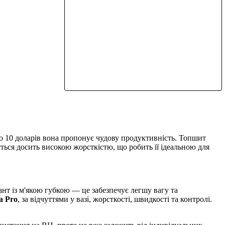
о 10 доларів вона пропонує чудову продуктивність. Топшит
ється досить високою жорсткістю, що робить її ідеальною для
ант із м'якою губкою — це забезпечує легшу вагу та
a Pro
, за відчуттями у вазі, жорсткості, швидкості та контролі.