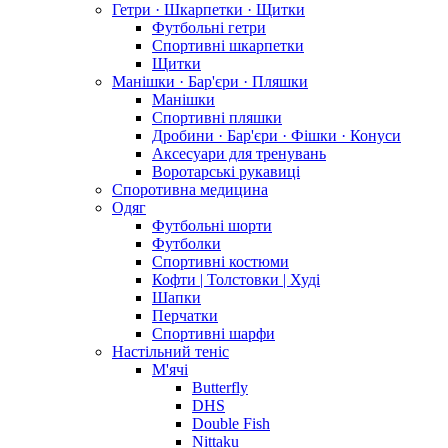
Гетри · Шкарпетки · Щитки
Футбольні гетри
Спортивні шкарпетки
Щитки
Манішки · Бар'єри · Пляшки
Манішки
Спортивні пляшки
Дробини · Бар'єри · Фішки · Конуси
Аксесуари для тренувань
Воротарські рукавиці
Споротивна медицина
Одяг
Футбольні шорти
Футболки
Спортивні костюми
Кофти | Толстовки | Худі
Шапки
Перчатки
Спортивні шарфи
Настільний теніс
М'ячі
Butterfly
DHS
Double Fish
Nittaku