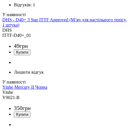
Відгуків:
1
DHS - D40+ 3 Star ITTF Approved (М’яч для настільного тенісу,
1 штука)
DHS
ITTF-D40+_01
49
грн
Лишити відгук
Yinhe Mercury II Чорна
Yinhe
Y9021-B
350
грн