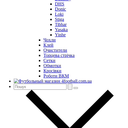
DHS
Donic
Loki
Stiga
Tibhar
Yasaka
Yinhe
Чохли
Клей
Очистители
Торцева стрічка
Сетки
Обмотки
Кросівки
Роботи ВКМ