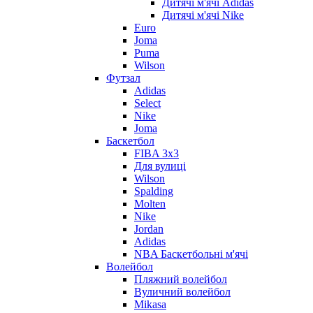
Дитячі м'ячі Adidas
Дитячі м'ячі Nike
Euro
Joma
Puma
Wilson
Футзал
Adidas
Select
Nike
Joma
Баскетбол
FIBA 3x3
Для вулиці
Wilson
Spalding
Molten
Nike
Jordan
Adidas
NBA Баскетбольні м'ячі
Волейбол
Пляжний волейбол
Вуличний волейбол
Mikasa