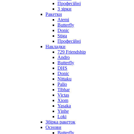
Професійні
3 зірки
Ракетки
Atemi
Butterfly
Donic
Stiga
Професійні
Накладки
729 Friendship
Andro
Butterfly
DHS
Donic
Nittaku
Palio
Tibhar
Victas
Xiom
Yasaka
Yinhe
Loki
Збірка ракеток
Основи
Butterfly