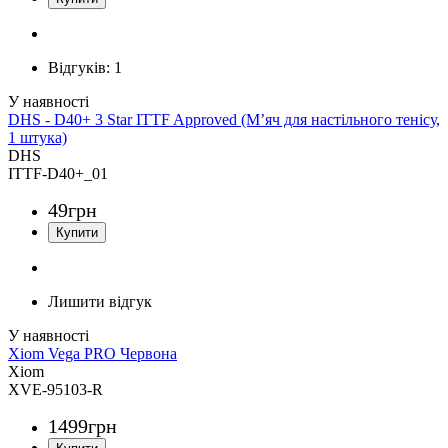
Відгуків:
1
DHS - D40+ 3 Star ITTF Approved (М’яч для настільного тенісу,
1 штука)
DHS
ITTF-D40+_01
49
грн
Лишити відгук
Xiom Vega PRO Червона
Xiom
XVE-95103-R
1499
грн