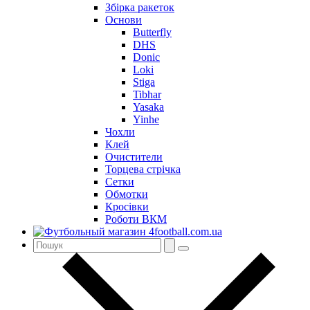
Збірка ракеток
Основи
Butterfly
DHS
Donic
Loki
Stiga
Tibhar
Yasaka
Yinhe
Чохли
Клей
Очистители
Торцева стрічка
Сетки
Обмотки
Кросівки
Роботи ВКМ