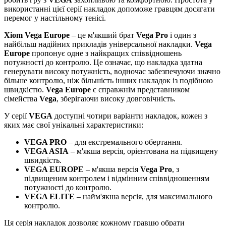
використанні цієї серії накладок допоможе гравцям досягати
перемог у настільному тенісі.
Xiom Vega Europe
– це м'якший брат
Vega Pro
і один з
найбільш надійних прикладів універсальної накладки.
Vega
Europe
пропонує одне з найкращих співвідношень
потужності до контролю. Це означає, що накладка здатна
генерувати високу потужність, водночас забезпечуючи значно
більше контролю, ніж більшість інших накладок із подібною
швидкістю.
Vega Europe
є справжнім представником
сімейства
Vega
, зберігаючи високу довговічність.
У серії
VEGA
доступні чотири варіанти накладок, кожен з
яких має свої унікальні характеристики:
VEGA PRO
– для екстремального обертання.
VEGA ASIA
– м'якша версія, орієнтована на підвищену
швидкість.
VEGA EUROPE
– м'якша версія
Vega Pro
, з
підвищеним контролем і відмінним співвідношенням
потужності до контролю.
VEGA ELITE
– найм'якша версія, для максимального
контролю.
Ця серія накладок дозволяє кожному гравцю обрати