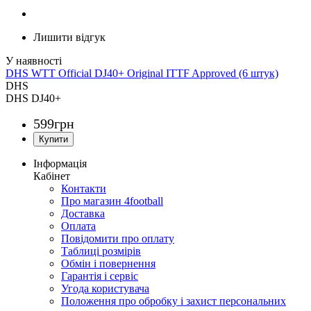
Лишити відгук
DHS WTT Official DJ40+ Original ITTF Approved (6 штук)
DHS
DHS DJ40+
599
грн
Інформація
Кабінет
Контакти
Про магазин 4football
Доставка
Оплата
Повідомити про оплату
Таблиці розмірів
Обмін і повернення
Гарантія і сервіс
Угода користувача
Положення про обробку і захист персональних