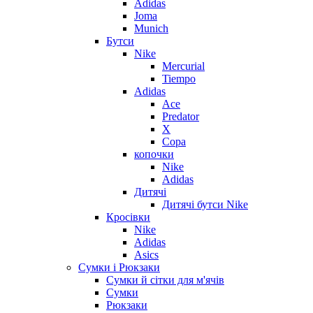
Adidas
Joma
Munich
Бутси
Nike
Mercurial
Tiempo
Adidas
Ace
Predator
X
Copa
копочки
Nike
Adidas
Дитячі
Дитячі бутси Nike
Кросівки
Nike
Adidas
Asics
Сумки і Рюкзаки
Сумки й сітки для м'ячів
Сумки
Рюкзаки