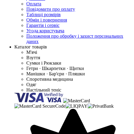
Оплата
Повідомити про оплату
Таблиці розмірів
Обмін і повернення
Гарантія і сервіс
Угода користувача
Положення про обробку і захист персональних
даних
Каталог товарів
М'ячі
Взуття
Сумки і Рюкзаки
Гетри · Шкарпетки · Щитки
Манішки · Бар'єри · Пляшки
Споротивна медицина
Одяг
Настільний теніс