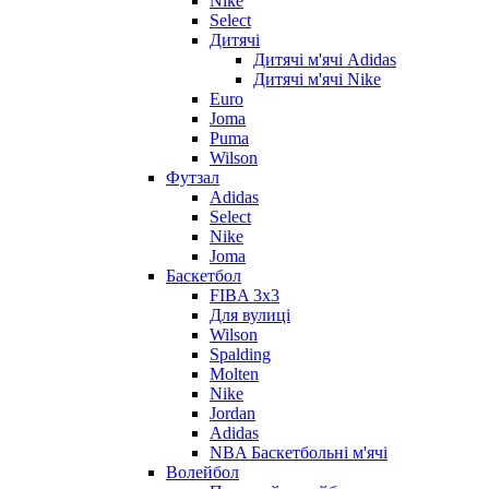
Nike
Select
Дитячі
Дитячі м'ячі Adidas
Дитячі м'ячі Nike
Euro
Joma
Puma
Wilson
Футзал
Adidas
Select
Nike
Joma
Баскетбол
FIBA 3x3
Для вулиці
Wilson
Spalding
Molten
Nike
Jordan
Adidas
NBA Баскетбольні м'ячі
Волейбол