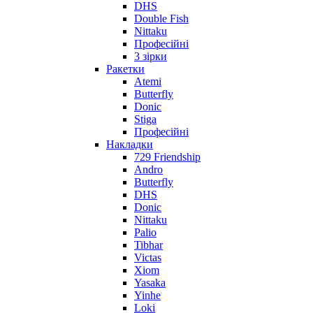
DHS
Double Fish
Nittaku
Професійні
3 зірки
Ракетки
Atemi
Butterfly
Donic
Stiga
Професійні
Накладки
729 Friendship
Andro
Butterfly
DHS
Donic
Nittaku
Palio
Tibhar
Victas
Xiom
Yasaka
Yinhe
Loki