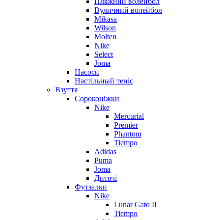
Пляжний волейбол
Вуличний волейбол
Mikasa
Wilson
Molten
Nike
Select
Joma
Насоси
Настільный теніс
Взуття
Сороконіжки
Nike
Mercurial
Premier
Phantom
Tiempo
Adidas
Puma
Joma
Дитячі
Футзалки
Nike
Lunar Gato II
Tiempo