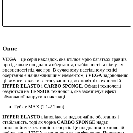
Опис
VEGA
– це серія накладок, яка втілює мрію багатьох гравців
про ідеальне поєднання обертання, стабільності та відчуття
впевненості під час гри. В сучасному настільному тенісі
обертання є найважливішим елементом, і
VEGA
задовольняє
ці вимоги завдяки застосуванню двох новітніх технологій –
HYPER ELASTO
і
CARBO SPONGE
. Обидві технології
базуються на
TENSOR
технології, яка забезпечує ефект
вбудованої напруги в накладці.
Губка: MAX (2.1-2.2mm)
HYPER ELASTO
відповідає за надзвичайне обертання і
стабільність, тоді як чорна
CARBO SPONGE
надає
інноваційну ефективність енергії. Це поєднання технологій
робить гру з
VEGA
захопливою та комфортною. Простота у