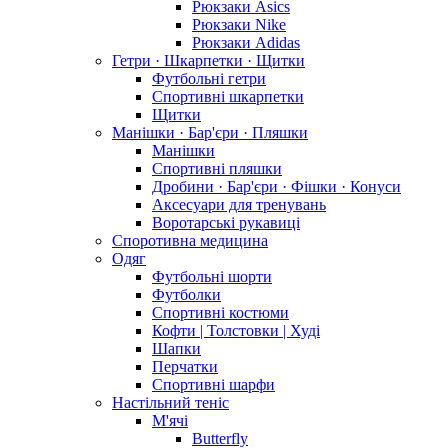
Рюкзаки Asics
Рюкзаки Nike
Рюкзаки Adidas
Гетри · Шкарпетки · Щитки
Футбольні гетри
Спортивні шкарпетки
Щитки
Манішки · Бар'єри · Пляшки
Манішки
Спортивні пляшки
Дробини · Бар'єри · Фішки · Конуси
Аксесуари для тренувань
Воротарські рукавиці
Споротивна медицина
Одяг
Футбольні шорти
Футболки
Спортивні костюми
Кофти | Толстовки | Худі
Шапки
Перчатки
Спортивні шарфи
Настільний теніс
М'ячі
Butterfly