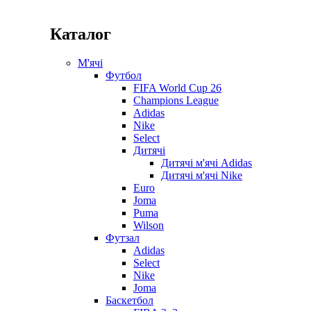
Каталог
М'ячі
Футбол
FIFA World Cup 26
Champions League
Adidas
Nike
Select
Дитячі
Дитячі м'ячі Adidas
Дитячі м'ячі Nike
Euro
Joma
Puma
Wilson
Футзал
Adidas
Select
Nike
Joma
Баскетбол