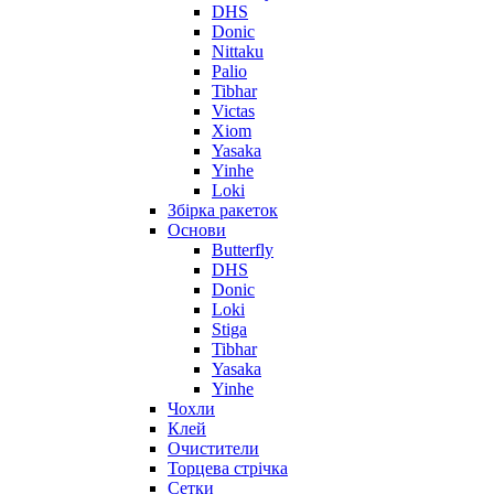
DHS
Donic
Nittaku
Palio
Tibhar
Victas
Xiom
Yasaka
Yinhe
Loki
Збірка ракеток
Основи
Butterfly
DHS
Donic
Loki
Stiga
Tibhar
Yasaka
Yinhe
Чохли
Клей
Очистители
Торцева стрічка
Сетки