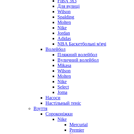
FIBA 3x3
Для вулиці
Wilson
Spalding
Molten
Nike
Jordan
Adidas
NBA Баскетбольні м'ячі
Волейбол
Пляжний волейбол
Вуличний волейбол
Mikasa
Wilson
Molten
Nike
Select
Joma
Насоси
Настільный теніс
Взуття
Сороконіжки
Nike
Mercurial
Premier