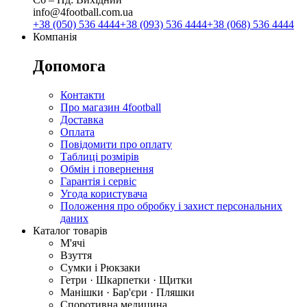
info@4football.com.ua
+38 (050) 536 4444
+38 (093) 536 4444
+38 (068) 536 4444
Компанія
Допомога
Контакти
Про магазин 4football
Доставка
Оплата
Повідомити про оплату
Таблиці розмірів
Обмін і повернення
Гарантія і сервіс
Угода користувача
Положення про обробку і захист персональних
даних
Каталог товарів
М'ячі
Взуття
Сумки і Рюкзаки
Гетри · Шкарпетки · Щитки
Манішки · Бар'єри · Пляшки
Споротивна медицина