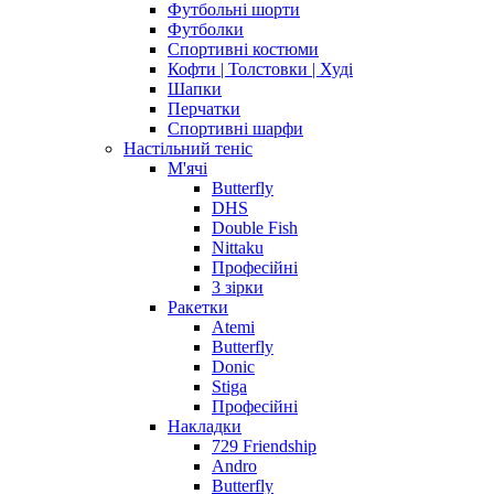
Футбольні шорти
Футболки
Спортивні костюми
Кофти | Толстовки | Худі
Шапки
Перчатки
Спортивні шарфи
Настільний теніс
М'ячі
Butterfly
DHS
Double Fish
Nittaku
Професійні
3 зірки
Ракетки
Atemi
Butterfly
Donic
Stiga
Професійні
Накладки
729 Friendship
Andro
Butterfly