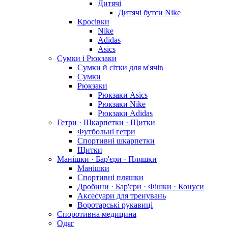
Дитячі
Дитячі бутси Nike
Кросівки
Nike
Adidas
Asics
Сумки і Рюкзаки
Сумки й сітки для м'ячів
Сумки
Рюкзаки
Рюкзаки Asics
Рюкзаки Nike
Рюкзаки Adidas
Гетри · Шкарпетки · Щитки
Футбольні гетри
Спортивні шкарпетки
Щитки
Манішки · Бар'єри · Пляшки
Манішки
Спортивні пляшки
Дробини · Бар'єри · Фішки · Конуси
Аксесуари для тренувань
Воротарські рукавиці
Споротивна медицина
Одяг