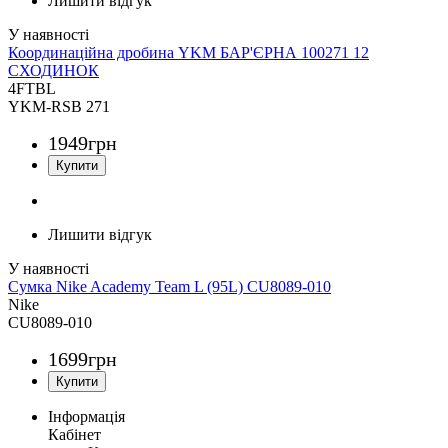
Лишити відгук
Координаційна дробина YKM БАР'ЄРНА 100271 12
СХОДИНОК
4FTBL
YKM-RSB 271
1949
грн
Лишити відгук
Сумка Nike Academy Team L (95L) CU8089-010
Nike
CU8089-010
1699
грн
Інформація
Кабінет