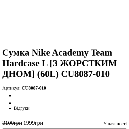
Сумка Nike Academy Team
Hardcase L [З ЖОРСТКИМ
ДНОМ] (60L) CU8087-010
CU8087-010
Відгуки
3100
грн
1999
грн