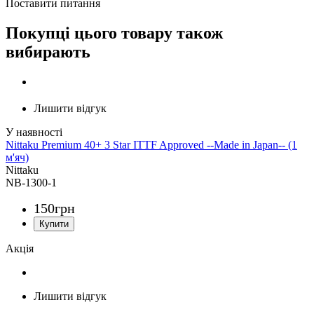
Поставити питання
Покупці цього товару також
вибирають
Лишити відгук
Nittaku Premium 40+ 3 Star ITTF Approved --Made in Japan-- (1
м'яч)
Nittaku
NB-1300-1
150
грн
Акція
Лишити відгук