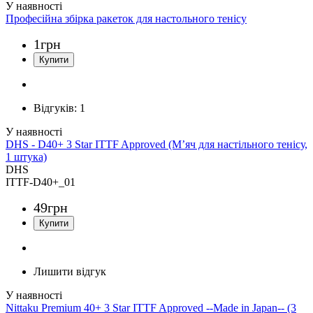
Професійна збірка ракеток для настольного тенісу
1
грн
Відгуків:
1
DHS - D40+ 3 Star ITTF Approved (М’яч для настільного тенісу,
1 штука)
DHS
ITTF-D40+_01
49
грн
Лишити відгук
Nittaku Premium 40+ 3 Star ITTF Approved --Made in Japan-- (3