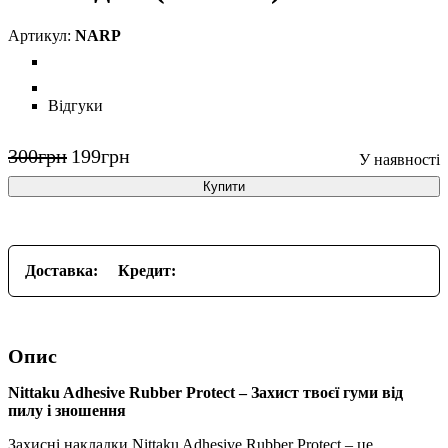
NARP
Відгуки
300
грн
199
грн
Купити
Доставка:
Кредит:
Опис
Nittaku Adhesive Rubber Protect – Захист твоєї гуми від
пилу і зношення
Захисні накладки Nittaku Adhesive Rubber Protect – це