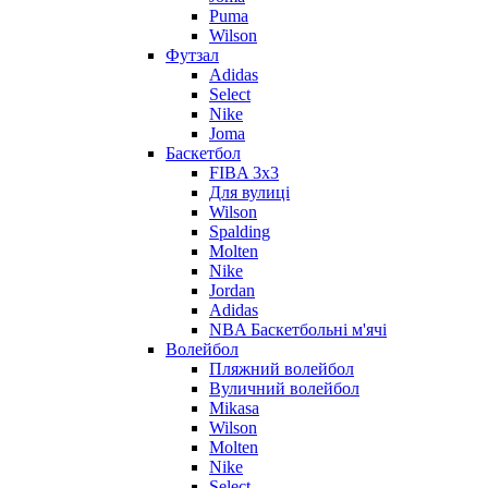
Puma
Wilson
Футзал
Adidas
Select
Nike
Joma
Баскетбол
FIBA 3x3
Для вулиці
Wilson
Spalding
Molten
Nike
Jordan
Adidas
NBA Баскетбольні м'ячі
Волейбол
Пляжний волейбол
Вуличний волейбол
Mikasa
Wilson
Molten
Nike
Select