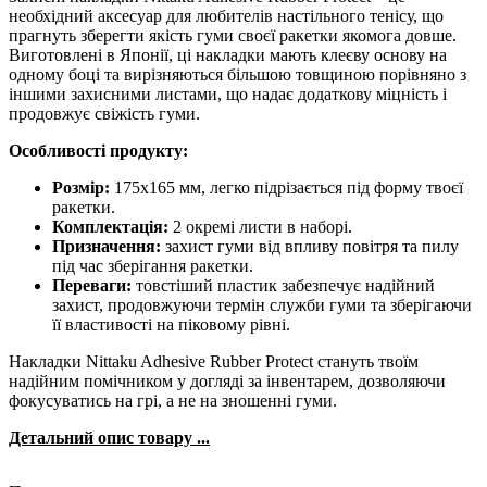
необхідний аксесуар для любителів настільного тенісу, що
прагнуть зберегти якість гуми своєї ракетки якомога довше.
Виготовлені в Японії, ці накладки мають клеєву основу на
одному боці та вирізняються більшою товщиною порівняно з
іншими захисними листами, що надає додаткову міцність і
продовжує свіжість гуми.
Особливості продукту:
Розмір:
175x165 мм, легко підрізається під форму твоєї
ракетки.
Комплектація:
2 окремі листи в наборі.
Призначення:
захист гуми від впливу повітря та пилу
під час зберігання ракетки.
Переваги:
товстіший пластик забезпечує надійний
захист, продовжуючи термін служби гуми та зберігаючи
її властивості на піковому рівні.
Накладки Nittaku Adhesive Rubber Protect стануть твоїм
надійним помічником у догляді за інвентарем, дозволяючи
фокусуватись на грі, а не на зношенні гуми.
Детальний опис товару ...