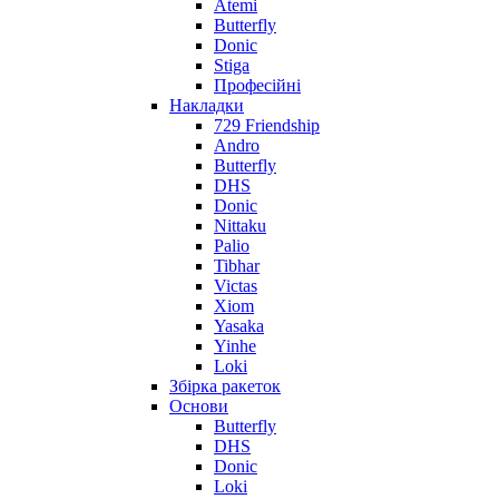
Atemi
Butterfly
Donic
Stiga
Професійні
Накладки
729 Friendship
Andro
Butterfly
DHS
Donic
Nittaku
Palio
Tibhar
Victas
Xiom
Yasaka
Yinhe
Loki
Збірка ракеток
Основи
Butterfly
DHS
Donic
Loki