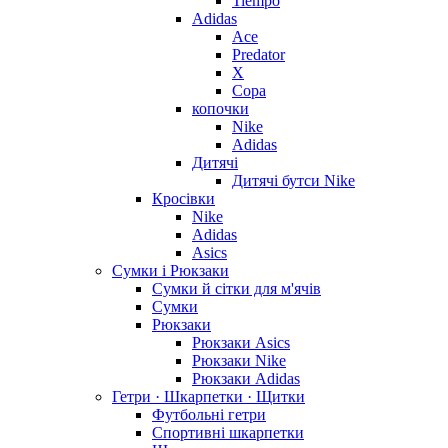
Tiempo
Adidas
Ace
Predator
X
Copa
копочки
Nike
Adidas
Дитячі
Дитячі бутси Nike
Кросівки
Nike
Adidas
Asics
Сумки і Рюкзаки
Сумки й сітки для м'ячів
Сумки
Рюкзаки
Рюкзаки Asics
Рюкзаки Nike
Рюкзаки Adidas
Гетри · Шкарпетки · Щитки
Футбольні гетри
Спортивні шкарпетки