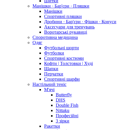
Щитки
Манішки · Бар'єри · Пляшки
Манішки
Спортивні пляшки
Дробини · Бар'єри · Фішки · Конуси
Аксесуари для тренувань
Воротарські рукавиці
Споротивна медицина
Одяг
Футбольні шорти
Футболки
Спортивні костюми
Кофти | Толстовки | Худі
Шапки
Перчатки
Спортивні шарфи
Настільний теніс
М'ячі
Butterfly
DHS
Double Fish
Nittaku
Професійні
3 зірки
Ракетки