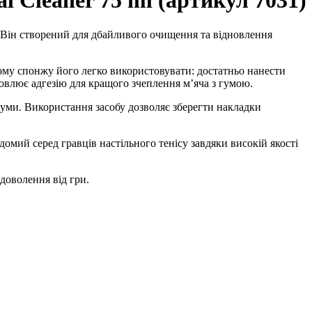
l Cleaner 75 ml (артикул 7031)
. Він створений для дбайливого очищення та відновлення
ному спонжу його легко використовувати: достатньо нанести
новлює адгезію для кращого зчеплення м’яча з гумою.
гуми. Використання засобу дозволяє зберегти накладки
омий серед гравців настільного тенісу завдяки високій якості
доволення від гри.