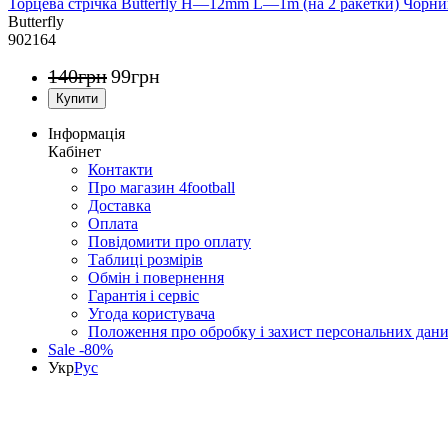
Торцева стрічка Butterfly H—12mm L—1m (на 2 ракетки) Чорн
Butterfly
902164
140
грн
99
грн
Інформація
Кабінет
Контакти
Про магазин 4football
Доставка
Оплата
Повідомити про оплату
Таблиці розмірів
Обмін і повернення
Гарантія і сервіс
Угода користувача
Положення про обробку і захист персональних дан
Sale -80%
Укр
Рус