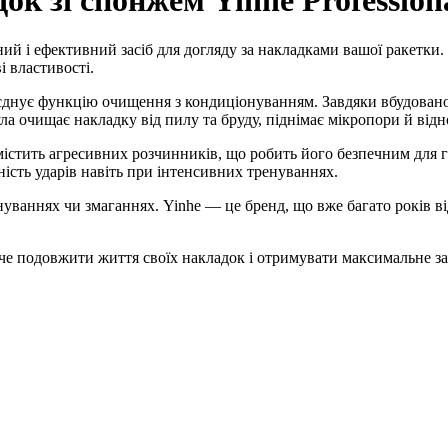
к зі спонжем Yinhe Professiona
й і ефективний засіб для догляду за накладками вашої ракетки
і властивості.
 поєднує функцію очищення з кондиціонуванням. Завдяки вбудова
ла очищає накладку від пилу та бруду, піднімає мікропори й від
 містить агресивних розчинників, що робить його безпечним для 
ість ударів навіть при інтенсивних тренуваннях.
ваннях чи змаганнях. Yinhe — це бренд, що вже багато років від
че подовжити життя своїх накладок і отримувати максимальне за