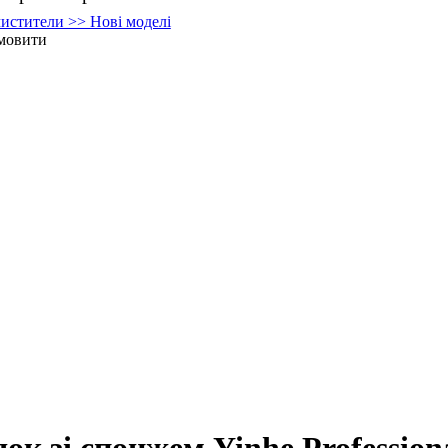
истители >> Нові моделі
мовити