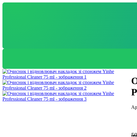
О
P
5