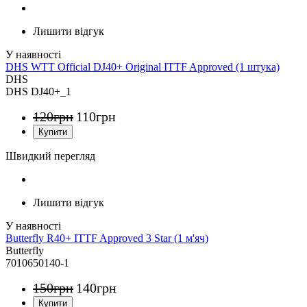
Лишити відгук
DHS WTT Official DJ40+ Original ITTF Approved (1 штука)
DHS
DHS DJ40+_1
120
грн
110
грн
Швидкий перегляд
Лишити відгук
Butterfly R40+ ITTF Approved 3 Star (1 м'яч)
Butterfly
7010650140-1
150
грн
140
грн