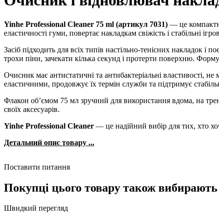
Очисник і відновлювач накладо
Yinhe Professional Cleaner 75 ml (артикул 7031)
— це компактни
еластичності гуми, повертає накладкам свіжість і стабільні ігров
Засіб підходить для всіх типів настільно-тенісних накладок і
трохи піни, зачекати кілька секунд і протерти поверхню. Форму
Очисник має антистатичні та антибактеріальні властивості, не
еластичними, продовжує їх термін служби та підтримує стабільн
Флакон об’ємом 75 мл зручний для використання вдома, на трену
своїх аксесуарів.
Yinhe Professional Cleaner
— це надійний вибір для тих, хто хо
Детальний опис товару ...
Поставити питання
Покупці цього товару також вибирають
Швидкий перегляд