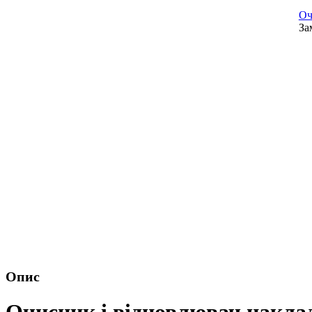
Оч
За
Опис