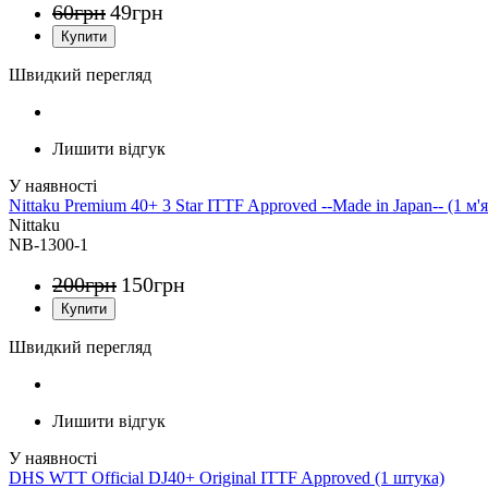
60
грн
49
грн
Швидкий перегляд
Лишити відгук
Nittaku Premium 40+ 3 Star ITTF Approved --Made in Japan-- (1 м'я
Nittaku
NB-1300-1
200
грн
150
грн
Швидкий перегляд
Лишити відгук
DHS WTT Official DJ40+ Original ITTF Approved (1 штука)