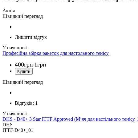
Акція
Швидкий перегляд
Лишити відгук
Професійна збірка ракеток для настольного тенісу
400
грн
1
грн
Швидкий перегляд
Відгуків:
1
DHS - D40+ 3 Star ITTF Approved (М’яч для настільного тенісу, 
DHS
ITTF-D40+_01