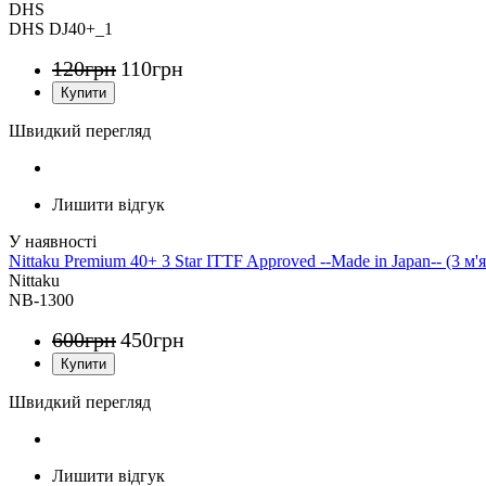
DHS
DHS DJ40+_1
120
грн
110
грн
Швидкий перегляд
Лишити відгук
Nittaku Premium 40+ 3 Star ITTF Approved --Made in Japan-- (3 м'я
Nittaku
NB-1300
600
грн
450
грн
Швидкий перегляд
Лишити відгук