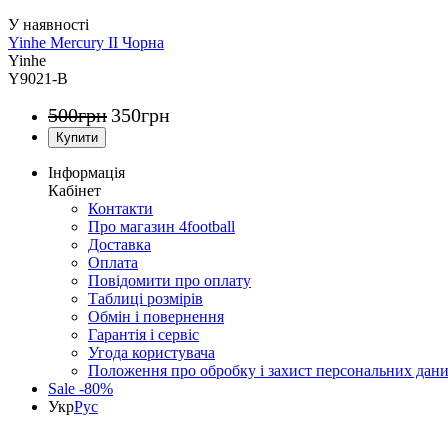
Yinhe Mercury II Чорна
Yinhe
Y9021-B
500
грн
350
грн
Інформація
Кабінет
Контакти
Про магазин 4football
Доставка
Оплата
Повідомити про оплату
Таблиці розмірів
Обмін і повернення
Гарантія і сервіс
Угода користувача
Положення про обробку і захист персональних дан
Sale -80%
Укр
Рус