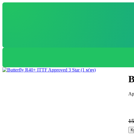
B
1
К