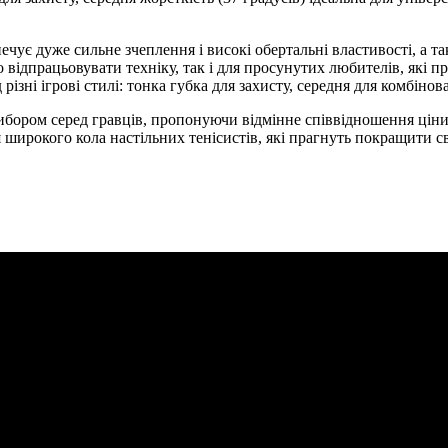
чує дуже сильне зчеплення і високі обертальні властивості, а т
 відпрацьовувати техніку, так і для просунутих любителів, які п
різні ігрові стилі: тонка губка для захисту, середня для комбінова
ором серед гравців, пропонуючи відмінне співвідношення ціни і
я широкого кола настільних тенісистів, які прагнуть покращити с