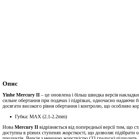
Опис
Yinhe Mercury II
– це оновлена і більш швидка версія накладк
сильне обертання при подачах і підрізках, одночасно надаючи бі
досягати високого рівня обертання і контролю, що особливо кор
Губка: MAX (2.1-2.2mm)
Нова
Mercury II
відрізняється від попередньої версії тим, що 
доступна в різних ступенях жорсткості, що дозволяє підібрати 
продуктів. Версія з меншою жорсткістю (33 градуси) підходить д