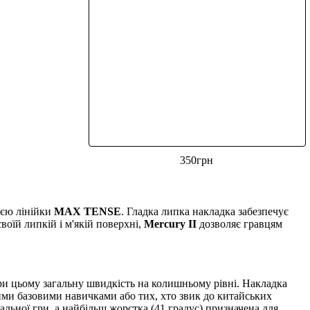
350
грн
ією лінійки
MAX TENSE
. Гладка липка накладка забезпечує
воїй липкій і м'якій поверхні,
Mercury II
дозволяє гравцям
при цьому загальну швидкість на колишньому рівні. Накладка
ьними базовими навичками або тих, хто звик до китайських
сальної гри, а найбільш жорстка (41 градус) призначена для