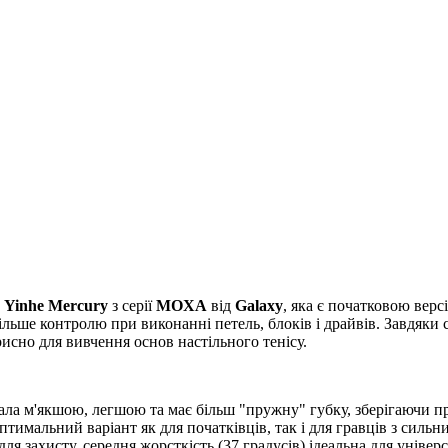
и
Yinhe Mercury
з серії
MOXA
від
Galaxy
, яка є початковою верс
льше контролю при виконанні петель, блоків і драйвів. Завдяки с
исно для вивчення основ настільного тенісу.
стала м'якшою, легшою та має більш "пружну" губку, зберігаючи 
оптимальний варіант як для початківців, так і для гравців з сил
ля захисту, середня жорсткість (37 градусів) ідеальна для універ