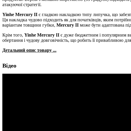
атакуючої стратегії.
Yinhe Mercury II
є гладкою накладкою типу липучка, що забезпе
Ця накладка чудово підходить як для початківців, яким потрібно
варіантам товщини губки,
Mercury II
може бути адаптована під 
Крім того,
Yinhe Mercury II
є дуже бюджетним і популярним виб
обертання і чудову довговічність, що робить її привабливою дл
Детальний опис товару ...
Відео