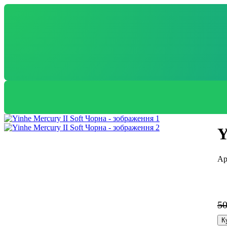
Y
5
К