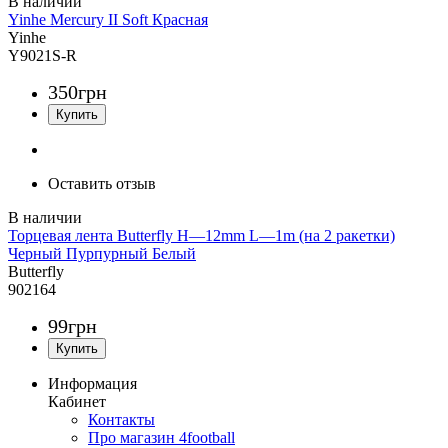
Yinhe Mercury II Soft Красная
Yinhe
Y9021S-R
350
грн
Оставить отзыв
Торцевая лента Butterfly H—12mm L—1m (на 2 ракетки)
Черный Пурпурный Белый
Butterfly
902164
99
грн
Информация
Кабинет
Контакты
Про магазин 4football