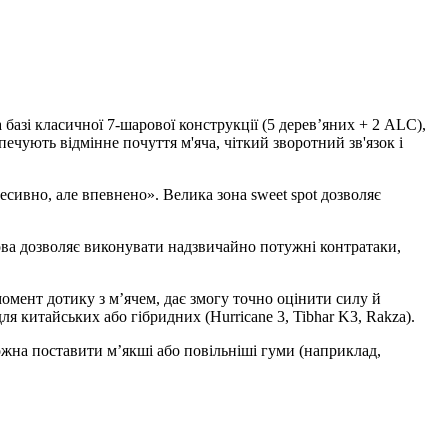
 базі класичної 7-шарової конструкції (5 дерев’яних + 2 ALC),
печують відмінне почуття м'яча, чіткий зворотний зв'язок і
сивно, але впевнено». Велика зона sweet spot дозволяє
нова дозволяє виконувати надзвичайно потужні контратаки,
момент дотику з м’ячем, дає змогу точно оцінити силу й
ля китайських або гібридних (Hurricane 3, Tibhar K3, Rakza).
можна поставити м’якші або повільніші гуми (наприклад,