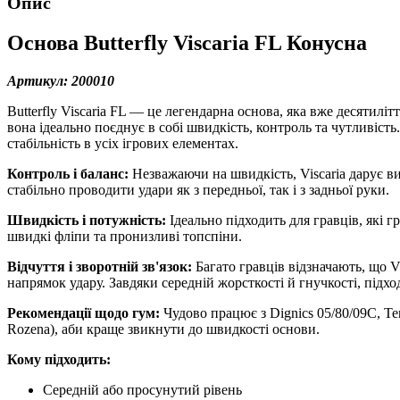
Опис
Основа Butterfly Viscaria FL Конусна
Артикул: 200010
Butterfly Viscaria FL — це легендарна основа, яка вже десятилі
вона ідеально поєднує в собі швидкість, контроль та чутливість
стабільність в усіх ігрових елементах.
Контроль і баланс:
Незважаючи на швидкість, Viscaria дарує ви
стабільно проводити удари як з передньої, так і з задньої руки.
Швидкість і потужність:
Ідеально підходить для гравців, які 
швидкі фліпи та пронизливі топспіни.
Відчуття і зворотній зв'язок:
Багато гравців відзначають, що V
напрямок удару. Завдяки середній жорсткості й гнучкості, підход
Рекомендації щодо гум:
Чудово працює з Dignics 05/80/09C, Te
Rozena), аби краще звикнути до швидкості основи.
Кому підходить:
Середній або просунутий рівень