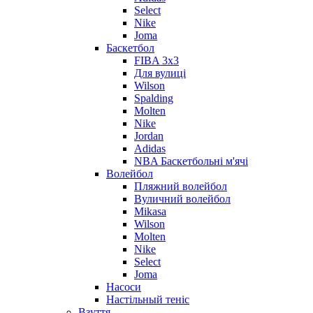
Select
Nike
Joma
Баскетбол
FIBA 3x3
Для вулиці
Wilson
Spalding
Molten
Nike
Jordan
Adidas
NBA Баскетбольні м'ячі
Волейбол
Пляжний волейбол
Вуличний волейбол
Mikasa
Wilson
Molten
Nike
Select
Joma
Насоси
Настільный теніс
Взуття