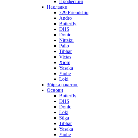
Професійні
Накладки
729 Friendship
Andro
Butterfly
DHS
Donic
Nittaku
Palio
Tibhar
Victas
Xiom
Yasaka
Yinhe
Loki
Збірка ракеток
Основи
Butterfly
DHS
Donic
Loki
Stiga
Tibhar
Yasaka
Yinhe