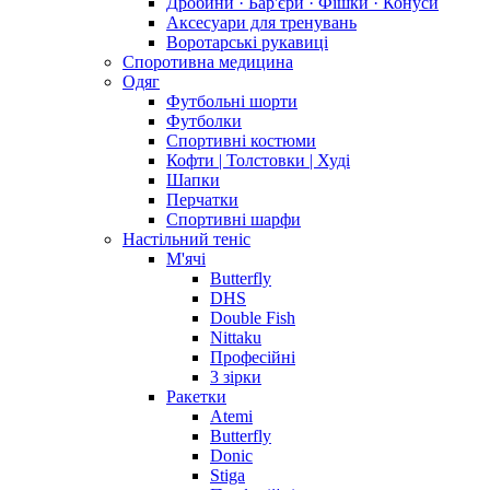
Дробини · Бар'єри · Фішки · Конуси
Аксесуари для тренувань
Воротарські рукавиці
Споротивна медицина
Одяг
Футбольні шорти
Футболки
Спортивні костюми
Кофти | Толстовки | Худі
Шапки
Перчатки
Спортивні шарфи
Настільний теніс
М'ячі
Butterfly
DHS
Double Fish
Nittaku
Професійні
3 зірки
Ракетки
Atemi
Butterfly
Donic
Stiga