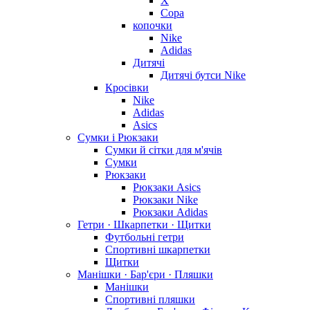
X
Copa
копочки
Nike
Adidas
Дитячі
Дитячі бутси Nike
Кросівки
Nike
Adidas
Asics
Сумки і Рюкзаки
Сумки й сітки для м'ячів
Сумки
Рюкзаки
Рюкзаки Asics
Рюкзаки Nike
Рюкзаки Adidas
Гетри · Шкарпетки · Щитки
Футбольні гетри
Спортивні шкарпетки
Щитки
Манішки · Бар'єри · Пляшки
Манішки
Спортивні пляшки