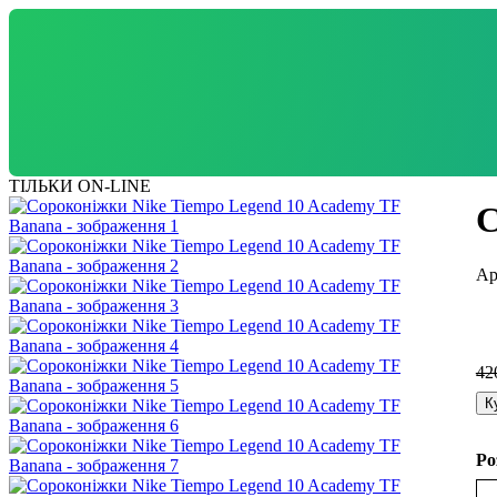
ТІЛЬКИ ON-LINE
С
42
К
Ро