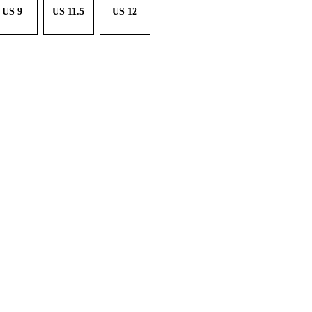
US 9
US 11.5
US 12