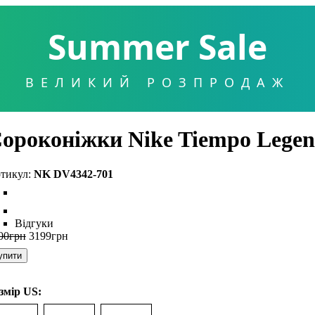
Summer Sale
ВЕЛИКИЙ РОЗПРОДАЖ
ороконіжки Nike Tiempo Legen
NK DV4342-701
Відгуки
00
грн
3199
грн
упити
змір US: