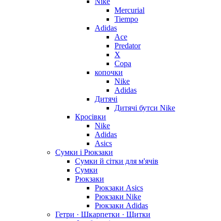
Nike
Mercurial
Tiempo
Adidas
Ace
Predator
X
Copa
копочки
Nike
Adidas
Дитячі
Дитячі бутси Nike
Кросівки
Nike
Adidas
Asics
Сумки і Рюкзаки
Сумки й сітки для м'ячів
Сумки
Рюкзаки
Рюкзаки Asics
Рюкзаки Nike
Рюкзаки Adidas
Гетри · Шкарпетки · Щитки