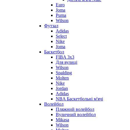
Euro
Joma
Puma
Wilson
Футзал
Adidas
Select
Nike
Joma
Баскетбол
FIBA 3x3
Для вулиці
Wilson
Spalding
Molten
Nike
Jordan
Adidas
NBA Баскетбольні м'ячі
Волейбол
Пляжний волейбол
Вуличний волейбол
Mikasa
Wilson