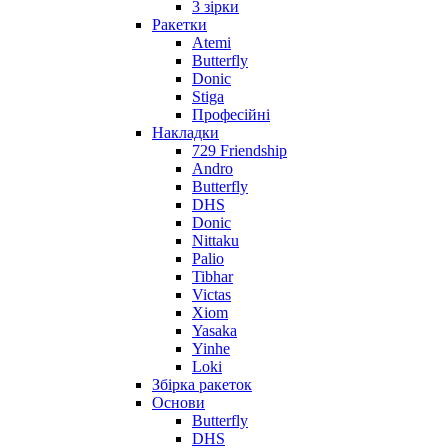
3 зірки
Ракетки
Atemi
Butterfly
Donic
Stiga
Професійні
Накладки
729 Friendship
Andro
Butterfly
DHS
Donic
Nittaku
Palio
Tibhar
Victas
Xiom
Yasaka
Yinhe
Loki
Збірка ракеток
Основи
Butterfly
DHS