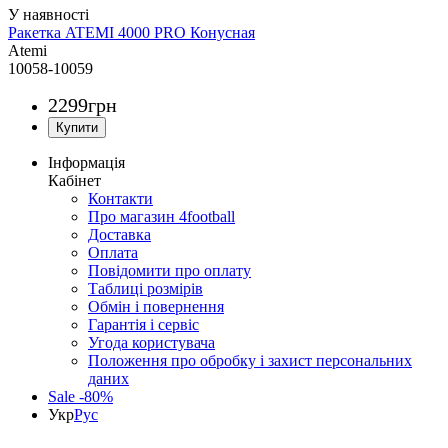
Ракетка ATEMI 4000 PRO Конусная
Atemi
10058-10059
2299
грн
Інформація
Кабінет
Контакти
Про магазин 4football
Доставка
Оплата
Повідомити про оплату
Таблиці розмірів
Обмін і повернення
Гарантія і сервіс
Угода користувача
Положення про обробку і захист персональних
даних
Sale -80%
Укр
Рус