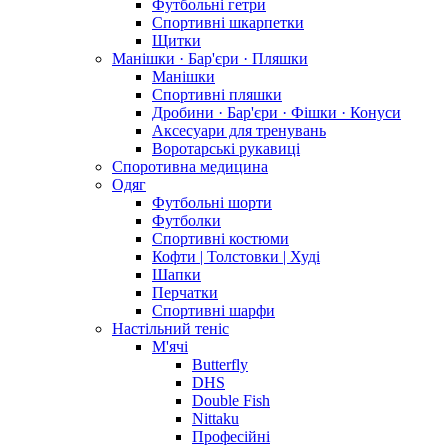
Футбольні гетри
Спортивні шкарпетки
Щитки
Манішки · Бар'єри · Пляшки
Манішки
Спортивні пляшки
Дробини · Бар'єри · Фішки · Конуси
Аксесуари для тренувань
Воротарські рукавиці
Споротивна медицина
Одяг
Футбольні шорти
Футболки
Спортивні костюми
Кофти | Толстовки | Худі
Шапки
Перчатки
Спортивні шарфи
Настільний теніс
М'ячі
Butterfly
DHS
Double Fish
Nittaku
Професійні