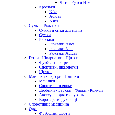
Дитячі бутси Nike
Кросівки
Nike
Adidas
Asics
Сумки і Рюкзаки
Сумки й сітки для м'ячів
Сумки
Рюкзаки
Рюкзаки Asics
Рюкзаки Nike
Рюкзаки Adidas
Гетри · Шкарпетки · Щитки
Футбольні гетри
Спортивні шкарпетки
Щитки
Манішки · Бар'єри · Пляшки
Манішки
Спортивні пляшки
Дробини · Бар'єри · Фішки · Конуси
Аксесуари для тренувань
Воротарські рукавиці
Споротивна медицина
Одяг
Футбольні шорти