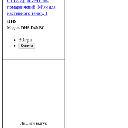
CTTA Approved біло-
помаранчевий (М’яч для
настільного тенісу, 1
штука)
DHS
DHS-D40-BC
30
грн
Лишити відгук