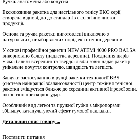
Ручка: анатомічна або конусна
Ексклюзивна ракетка для настільного тенісу ЕКО серії,
створена відповідно до стандартів екологічно чистої
продукції.
Основа та ручка ракетки виготовлені виключно з
натуральних, незабарвлених порід екзотичної деревини.
У основі професійної ракетки NEW ATEMI 4000 PRO BALSA
використано бальзу (надлегка деревина). Поєднання шарів
м'якої бальзи всередині та твердої лімби зовні надає ракетці
унікальне почуття контролю, швидкість та легкість.
Завдяки застосуванню в ручці ракетки технології BBS
(система найкращої збалансованості) центр тяжіння тенісної
ракетки зміщується ближче до середини активної ігрової зони,
що значно прискорює удар.
Особливий вид легкої та пружної губки з мікропорами
збільшує катапультуючий ефект гумової накладки.
Детальний опис товару ...
Поставити питання