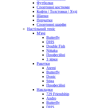
Футболки
Спортивні костюми
Кофти | Толстовки | Худі
Шапки
Перчатки
Спортивні шарфи
Настільний теніс
М'ячі
Butterfly
DHS
Double Fish
Nittaku
Професійні
3 зірки
Ракетки
Atemi
Butterfly
Donic
Stiga
Професійні
Накладки
729 Friendship
Andro
Butterfly
DHS