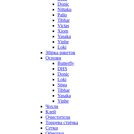
Donic
Nittaku
Palio
Tibhar
Victas
Xiom
Yasaka
Yinhe
Loki
Збірка ракеток
Основи
Butterfly
DHS
Donic
Loki
Stiga
Tibhar
Yasaka
Yinhe
Чохли
Клей
Очистители
Торцева стрічка
Сетки
Обмотки