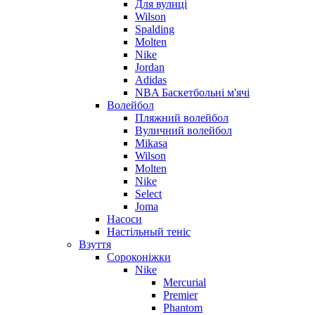
Для вулиці
Wilson
Spalding
Molten
Nike
Jordan
Adidas
NBA Баскетбольні м'ячі
Волейбол
Пляжний волейбол
Вуличний волейбол
Mikasa
Wilson
Molten
Nike
Select
Joma
Насоси
Настільный теніс
Взуття
Сороконіжки
Nike
Mercurial
Premier
Phantom