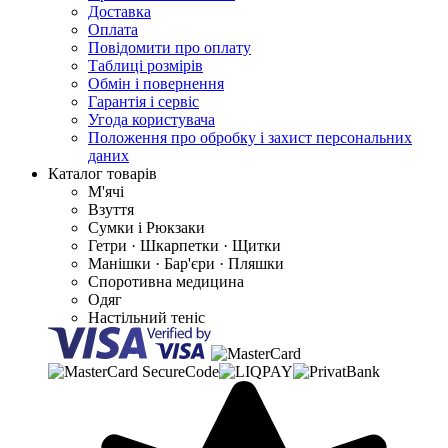
Доставка
Оплата
Повідомити про оплату
Таблиці розмірів
Обмін і повернення
Гарантія і сервіс
Угода користувача
Положення про обробку і захист персональних
даних
Каталог товарів
М'ячі
Взуття
Сумки і Рюкзаки
Гетри · Шкарпетки · Щитки
Манішки · Бар'єри · Пляшки
Споротивна медицина
Одяг
Настільний теніс