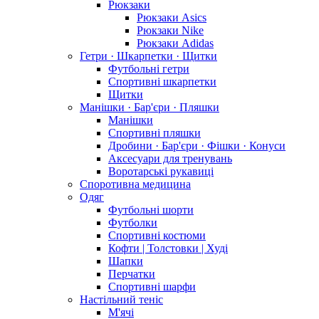
Рюкзаки
Рюкзаки Asics
Рюкзаки Nike
Рюкзаки Adidas
Гетри · Шкарпетки · Щитки
Футбольні гетри
Спортивні шкарпетки
Щитки
Манішки · Бар'єри · Пляшки
Манішки
Спортивні пляшки
Дробини · Бар'єри · Фішки · Конуси
Аксесуари для тренувань
Воротарські рукавиці
Споротивна медицина
Одяг
Футбольні шорти
Футболки
Спортивні костюми
Кофти | Толстовки | Худі
Шапки
Перчатки
Спортивні шарфи
Настільний теніс
М'ячі