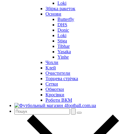
Loki
Збірка ракеток
Основи
Butterfly
DHS
Donic
Loki
Stiga
Tibhar
Yasaka
Yinhe
Чохли
Клей
Очистители
Торцева стрічка
Сетки
Обмотки
Кросівки
Роботи ВКМ