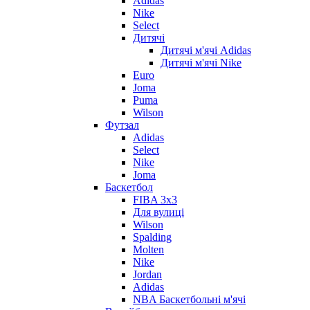
Adidas
Nike
Select
Дитячі
Дитячі м'ячі Adidas
Дитячі м'ячі Nike
Euro
Joma
Puma
Wilson
Футзал
Adidas
Select
Nike
Joma
Баскетбол
FIBA 3x3
Для вулиці
Wilson
Spalding
Molten
Nike
Jordan
Adidas
NBA Баскетбольні м'ячі