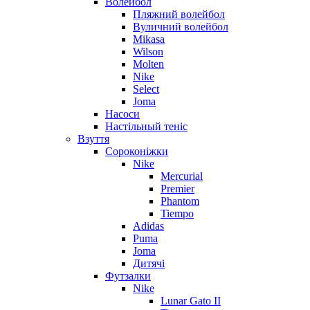
Волейбол
Пляжний волейбол
Вуличний волейбол
Mikasa
Wilson
Molten
Nike
Select
Joma
Насоси
Настільный теніс
Взуття
Сороконіжки
Nike
Mercurial
Premier
Phantom
Tiempo
Adidas
Puma
Joma
Дитячі
Футзалки
Nike
Lunar Gato II