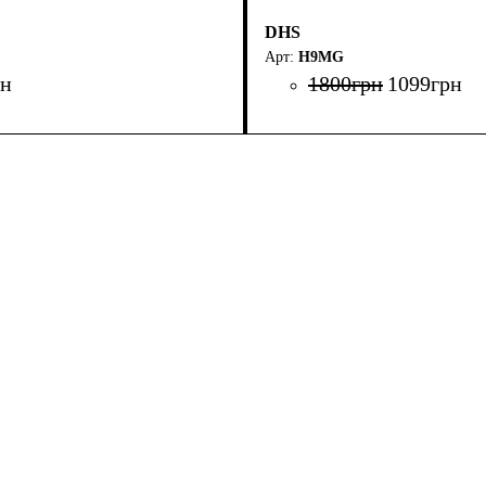
DHS
H9MG
рн
1800
грн
1099
грн