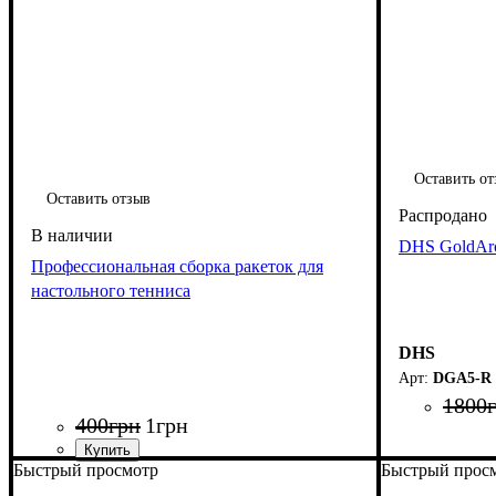
Оставить от
Оставить отзыв
DHS GoldArc
Профессиональная сборка ракеток для
настольного тенниса
DHS
DGA5-R
1800
400
грн
1
грн
Быстрый просмотр
Быстрый прос