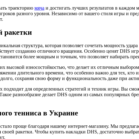
вать траекторию
мяча
и достигать лучших результатов в каждом 
гроков разного уровня. Независимо от вашего стиля игры и пре
т.
й ракетки
кальная структура, которая позволяет сочетать мощность удара
бствует созданию отличного вращения. Особенно ценят DHS игр
тановится более мощным и точным, что позволяет набирать пре
х высокой износостойкостью, что делает их отличным выбором дл
яжении длительного времени, что особенно важно для тех, кто 
 долго, сохраняя свою форму и функциональность даже при акти
ых подходит для определенных стратегий и техник игры. Вы смож
 Такое разнообразие делает DHS одним из самых популярных брен
ого тенниса в Украине
 стало проще благодаря нашему интернет-магазину. Мы предла
 своей ракетки. Чтобы купить накладки DHS, достаточно выбрат
ут.