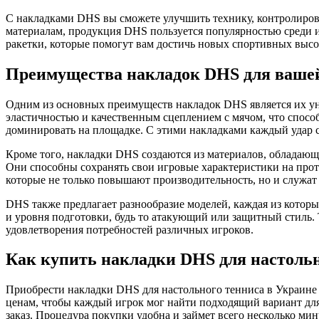
С накладками DHS вы сможете улучшить технику, контролиро
материалам, продукция DHS пользуется популярностью среди и
ракетки, которые помогут вам достичь новых спортивных высо
Преимущества накладок DHS для ваше
Одним из основных преимуществ накладок DHS является их уни
эластичностью и качественным сцеплением с мячом, что спосо
доминировать на площадке. С этими накладками каждый удар с
Кроме того, накладки DHS создаются из материалов, обладающи
Они способны сохранять свои игровые характеристики на прот
которые не только повышают производительность, но и служат
DHS также предлагает разнообразие моделей, каждая из котор
и уровня подготовки, будь то атакующий или защитный стиль.
удовлетворения потребностей различных игроков.
Как купить накладки DHS для настольн
Приобрести накладки DHS для настольного тенниса в Украине
ценам, чтобы каждый игрок мог найти подходящий вариант для
заказ. Процедура покупки удобна и займет всего несколько мин