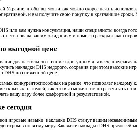
й Украине, чтобы вы могли как можно скорее начать использов
 оперативной, и вы получите свою покупку в кратчайшие сроки.
DHS или вам нужна консультация, наши специалисты всегда гот
соответствовала вашим ожиданиям и помогла раскрыть ваш игро
о выгодной цене
ование для настольного тенниса доступным для всех, предлагая
купить накладки DHS недорого, сохранив при этом высокие игр
ию DHS по сниженной цене.
самых конкурентоспособных на рынке, что позволяет каждому к
е скрытых платежей, так что вы сможете точно рассчитать стои
лать вашу игру более комфортной и результативной.
е сегодня
свои игровые навыки, накладки DHS станут вашим незаменимым 
ди игроков по всему миру. Закажите накладки DHS прямо сейчас