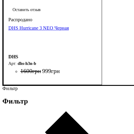
Оставить отзыв
DHS Hurricane 3 NEO Черная
DHS
dhs-h3n-b
1600
грн
999
грн
Фильтр
Фильтр