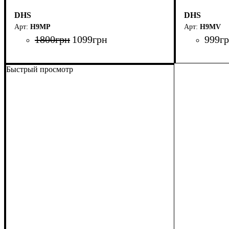
DHS
DHS
H9MP
H9MV
1800
грн
1099
грн
999
г
Быстрый просмотр