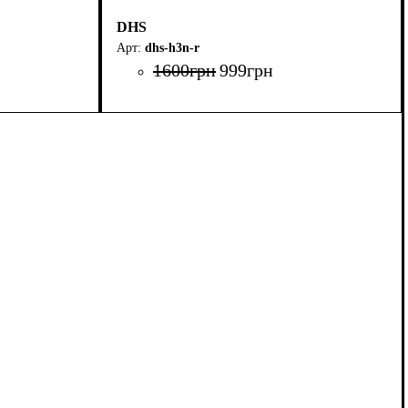
DHS
dhs-h3n-r
1600
грн
999
грн