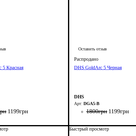
зыв
Оставить отзыв
 5 Красная
DHS GoldArc 5 Черная
DHS
DGA5-B
грн
1199
грн
1800
грн
1199
грн
мотр
Быстрый просмотр