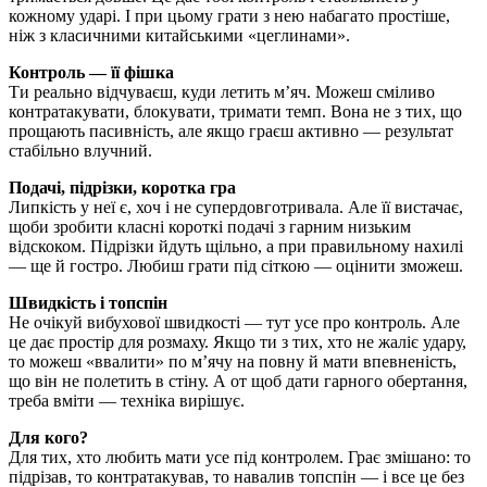
кожному ударі. І при цьому грати з нею набагато простіше,
ніж з класичними китайськими «цеглинами».
Контроль — її фішка
Ти реально відчуваєш, куди летить м’яч. Можеш сміливо
контратакувати, блокувати, тримати темп. Вона не з тих, що
прощають пасивність, але якщо граєш активно — результат
стабільно влучний.
Подачі, підрізки, коротка гра
Липкість у неї є, хоч і не супердовготривала. Але її вистачає,
щоби зробити класні короткі подачі з гарним низьким
відскоком. Підрізки йдуть щільно, а при правильному нахилі
— ще й гостро. Любиш грати під сіткою — оцінити зможеш.
Швидкість і топспін
Не очікуй вибухової швидкості — тут усе про контроль. Але
це дає простір для розмаху. Якщо ти з тих, хто не жаліє удару,
то можеш «ввалити» по м’ячу на повну й мати впевненість,
що він не полетить в стіну. А от щоб дати гарного обертання,
треба вміти — техніка вирішує.
Для кого?
Для тих, хто любить мати усе під контролем. Грає змішано: то
підрізав, то контратакував, то навалив топспін — і все це без