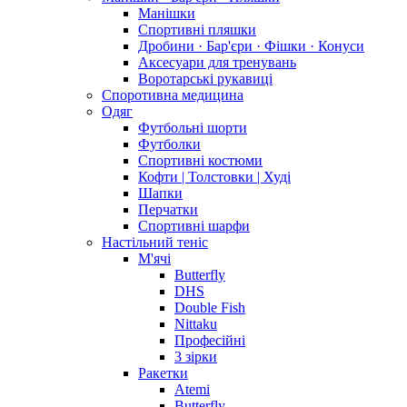
Манішки
Спортивні пляшки
Дробини · Бар'єри · Фішки · Конуси
Аксесуари для тренувань
Воротарські рукавиці
Споротивна медицина
Одяг
Футбольні шорти
Футболки
Спортивні костюми
Кофти | Толстовки | Худі
Шапки
Перчатки
Спортивні шарфи
Настільний теніс
М'ячі
Butterfly
DHS
Double Fish
Nittaku
Професійні
3 зірки
Ракетки
Atemi
Butterfly