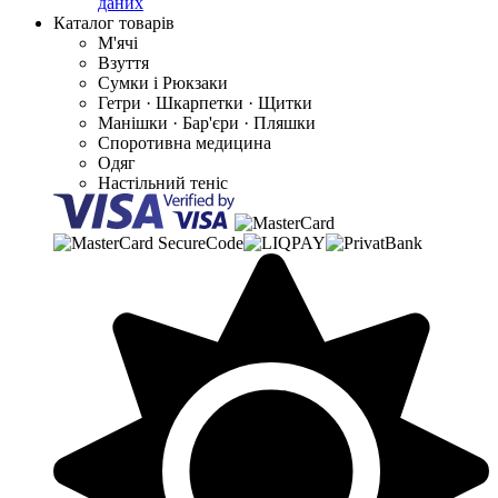
даних
Каталог товарів
М'ячі
Взуття
Сумки і Рюкзаки
Гетри · Шкарпетки · Щитки
Манішки · Бар'єри · Пляшки
Споротивна медицина
Одяг
Настільний теніс