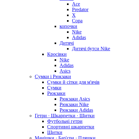
Ace
Predator
X
Copa
копочки
Nike
Adidas
Дитячі
Дитячі бутси Nike
Кросівки
Nike
Adidas
Asics
Сумки і Рюкзаки
Сумки й сітки для м'ячів
Сумки
Рюкзаки
Рюкзаки Asics
Рюкзаки Nike
Рюкзаки Adidas
Гетри · Шкарпетки · Щитки
Футбольні гетри
Спортивні шкарпетки
Щитки
Манішки · Бар'єри · Пляшки