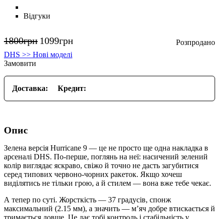
Відгуки
1800
грн
1099
грн
DHS >> Нові моделі
Замовити
Доставка:
Кредит:
Опис
Зелена версія Hurricane 9 — це не просто ще одна накладка в
арсеналі DHS. По-перше, поглянь на неї: насичений зелений
колір виглядає яскраво, свіжо й точно не дасть загубитися
серед типових червоно-чорних ракеток. Якщо хочеш
виділятись не тільки грою, а й стилем — вона вже тебе чекає.
А тепер по суті. Жорсткість — 37 градусів, спонж
максимальний (2.15 мм), а значить — м’яч добре втискається й
тримається довше. Це дає тобі контроль і стабільність у