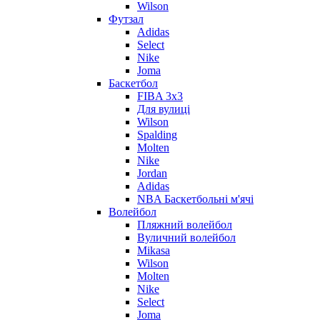
Wilson
Футзал
Adidas
Select
Nike
Joma
Баскетбол
FIBA 3x3
Для вулиці
Wilson
Spalding
Molten
Nike
Jordan
Adidas
NBA Баскетбольні м'ячі
Волейбол
Пляжний волейбол
Вуличний волейбол
Mikasa
Wilson
Molten
Nike
Select
Joma