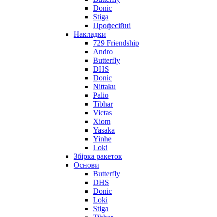
Donic
Stiga
Професійні
Накладки
729 Friendship
Andro
Butterfly
DHS
Donic
Nittaku
Palio
Tibhar
Victas
Xiom
Yasaka
Yinhe
Loki
Збірка ракеток
Основи
Butterfly
DHS
Donic
Loki
Stiga