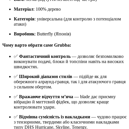
Матеріал
: 100% дерево
Категорія
: універсальна (для контролю з потенціалом
атаки)
Виробник
: Butterfly (Японія)
Чому варто обрати саме Grubba:
✅
Фантастичний контроль
— дозволяє безпомилково
виконувати подачі, блоки й топспіни навіть на високих
швидкостях.
✅
Широкий діапазон стилів
— підійде як для
обережного алраунд-гравця, так і для атакуючого гравця
з сильним обертом.
✅
Вражаюче відчуття м’яча
— blade дає приємну
вібрацію й миттєвий фідбек, що дозволяє краще
контролювати удари.
✅
Відмінна сумісність із накладками
— чудово працює
з тензорними, твердими або класичними накладками
типу DHS Hurricane, Skyline, Tenergy.