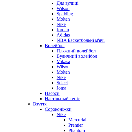
Для вулиці
Wilson
Spalding
Molten
Nike
Jordan
Adidas
NBA Баскетбольні м'ячі
Волейбол
Пляжний волейбол
Вуличний волейбол
Mikasa
Wilson
Molten
Nike
Select
Joma
Насоси
Настільный теніс
Взуття
Сороконіжки
Nike
Mercurial
Premier
Phantom