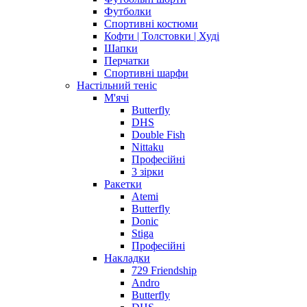
Футболки
Спортивні костюми
Кофти | Толстовки | Худі
Шапки
Перчатки
Спортивні шарфи
Настільний теніс
М'ячі
Butterfly
DHS
Double Fish
Nittaku
Професійні
3 зірки
Ракетки
Atemi
Butterfly
Donic
Stiga
Професійні
Накладки
729 Friendship
Andro
Butterfly