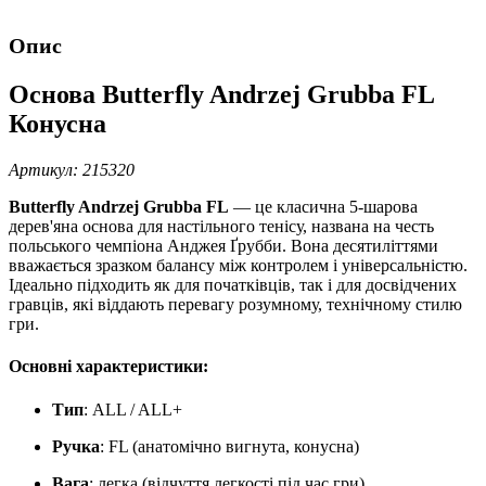
Опис
Основа Butterfly Andrzej Grubba FL
Конусна
Артикул: 215320
Butterfly Andrzej Grubba FL
— це класична 5-шарова
дерев'яна основа для настільного тенісу, названа на честь
польського чемпіона Анджея Ґрубби. Вона десятиліттями
вважається зразком балансу між контролем і універсальністю.
Ідеально підходить як для початківців, так і для досвідчених
гравців, які віддають перевагу розумному, технічному стилю
гри.
Основні характеристики:
Тип
: ALL / ALL+
Ручка
: FL (анатомічно вигнута, конусна)
Вага
: легка (відчуття легкості під час гри)