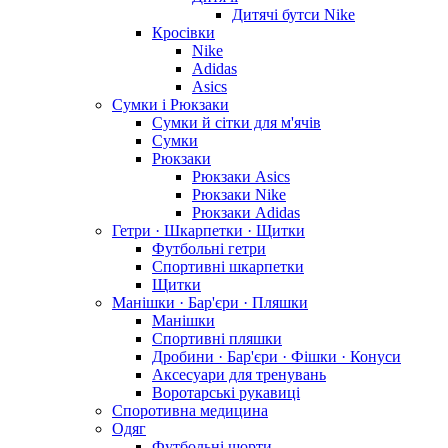
Дитячі бутси Nike
Кросівки
Nike
Adidas
Asics
Сумки і Рюкзаки
Сумки й сітки для м'ячів
Сумки
Рюкзаки
Рюкзаки Asics
Рюкзаки Nike
Рюкзаки Adidas
Гетри · Шкарпетки · Щитки
Футбольні гетри
Спортивні шкарпетки
Щитки
Манішки · Бар'єри · Пляшки
Манішки
Спортивні пляшки
Дробини · Бар'єри · Фішки · Конуси
Аксесуари для тренувань
Воротарські рукавиці
Споротивна медицина
Одяг
Футбольні шорти