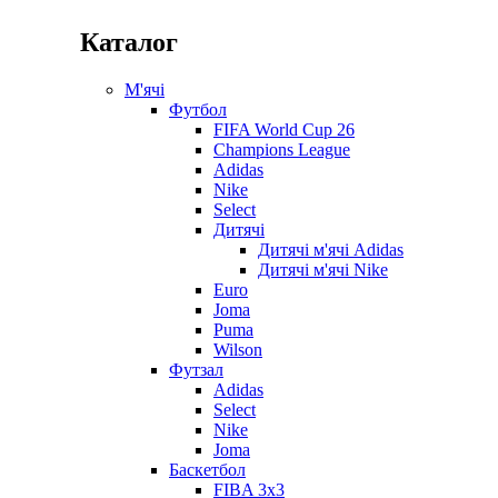
Каталог
М'ячі
Футбол
FIFA World Cup 26
Champions League
Adidas
Nike
Select
Дитячі
Дитячі м'ячі Adidas
Дитячі м'ячі Nike
Euro
Joma
Puma
Wilson
Футзал
Adidas
Select
Nike
Joma
Баскетбол
FIBA 3x3