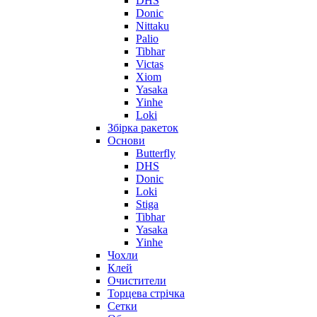
DHS
Donic
Nittaku
Palio
Tibhar
Victas
Xiom
Yasaka
Yinhe
Loki
Збірка ракеток
Основи
Butterfly
DHS
Donic
Loki
Stiga
Tibhar
Yasaka
Yinhe
Чохли
Клей
Очистители
Торцева стрічка
Сетки