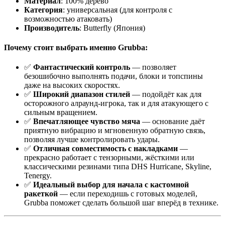
Материал
: 100% дерево
Категория
: универсальная (для контроля с
возможностью атаковать)
Производитель
: Butterfly (Япония)
Почему стоит выбрать именно Grubba:
✅
Фантастический контроль
— позволяет
безошибочно выполнять подачи, блоки и топспины
даже на высоких скоростях.
✅
Широкий диапазон стилей
— подойдёт как для
осторожного алраунд-игрока, так и для атакующего с
сильным вращением.
✅
Впечатляющее чувство мяча
— основание даёт
приятную вибрацию и мгновенную обратную связь,
позволяя лучше контролировать удары.
✅
Отличная совместимость с накладками
—
прекрасно работает с тензорными, жёсткими или
классическими резинами типа DHS Hurricane, Skyline,
Tenergy.
✅
Идеальный выбор для начала с кастомной
ракеткой
— если переходишь с готовых моделей,
Grubba поможет сделать большой шаг вперёд в технике.