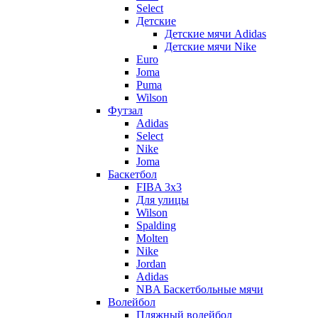
Select
Детские
Детские мячи Adidas
Детские мячи Nike
Euro
Joma
Puma
Wilson
Футзал
Adidas
Select
Nike
Joma
Баскетбол
FIBA 3x3
Для улицы
Wilson
Spalding
Molten
Nike
Jordan
Adidas
NBA Баскетбольные мячи
Волейбол
Пляжный волейбол