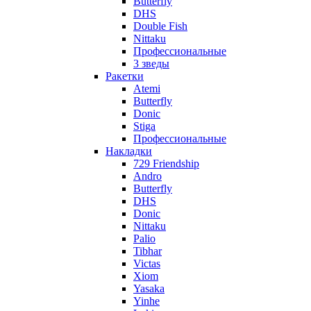
Butterfly
DHS
Double Fish
Nittaku
Профессиональные
3 зведы
Ракетки
Atemi
Butterfly
Donic
Stiga
Профессиональные
Накладки
729 Friendship
Andro
Butterfly
DHS
Donic
Nittaku
Palio
Tibhar
Victas
Xiom
Yasaka
Yinhe